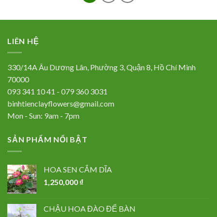
LIÊN HỆ
330/14A Âu Dương Lân, Phường 3, Quận 8, Hồ Chí Minh
70000
093 341 10 41 - 079 360 3031
binhtienclayflowers@gmail.com
Mon - Sun: 9am - 7pm
SẢN PHẨM NỔI BẬT
HOA SEN CẮM DĨA
1,250,000
₫
CHẬU HOA ĐÀO ĐỂ BÀN