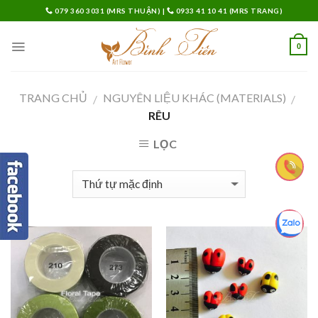
Skip
079 360 3031 (MRS THUẬN)
|
0933 41 10 41 (MRS TRANG)
to
content
0
TRANG CHỦ
NGUYÊN LIỆU KHÁC (MATERIALS)
/
/
RÊU
LỌC