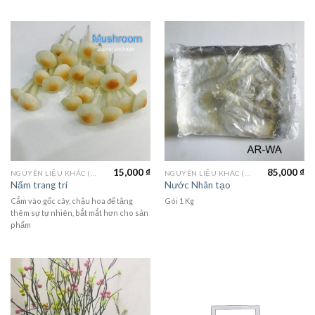
15,000
₫
85,000
₫
NGUYÊN LIỆU KHÁC (MATERIALS)
NGUYÊN LIỆU KHÁC (MATERIALS)
Nấm trang trí
Nước Nhân tạo
Cắm vào gốc cây, chậu hoa để tăng
Gói 1 Kg
thêm sự tự nhiên, bắt mắt hơn cho sản
phẩm