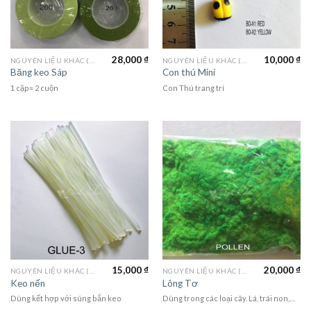
28,000
₫
10,000
₫
NGUYÊN LIỆU KHÁC (MATERIALS)
NGUYÊN LIỆU KHÁC (MATERIALS)
Băng keo Sáp
Con thú Mini
1 cặp= 2 cuộn
Con Thú trang trí
15,000
₫
20,000
₫
NGUYÊN LIỆU KHÁC (MATERIALS)
NGUYÊN LIỆU KHÁC (MATERIALS)
Keo nến
Lông Tơ
Dùng kết hợp với súng bắn keo
Dùng trong các loại cây. Lá, trái non,…