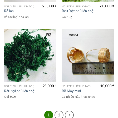
25,000
₫
60,000
₫
NGUYÊN LIỆU KHÁC (MATERIALS)
NGUYÊN LIỆU KHÁC (MATERIALS)
Rễ lan
Rêu Bột phủ lên chậu
Rễ các loại hoa lan
Gói 1kg
95,000
₫
10,000
₫
NGUYÊN LIỆU KHÁC (MATERIALS)
NGUYÊN LIỆU KHÁC (MATERIALS)
Rêu sợi phủ lên chậu
Rỗ Mây mini
Gói 300g
Có nhiều mẫu khác nhau
1
2