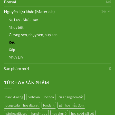
Bonsai
(36)
Nguyên liệu khác (Materials)
(94)
Nụ Lan - Mai - Đào
Nhụy bột
Gương sen, nhụy sen, búp sen
Rêu
Xốp
Nhụy Lily
Sản phẩm mới
(8)
TỪ KHÓA SẢN PHẨM
bánh đường
bình tiên
bó hoa
cửa hàng hoa đất
dụng cụ làm hoa đất set
fondant
gân hoa mẫu đơn
gân hoa đất sét
handmade
hoa chú rễ
hoa cưới đất sét