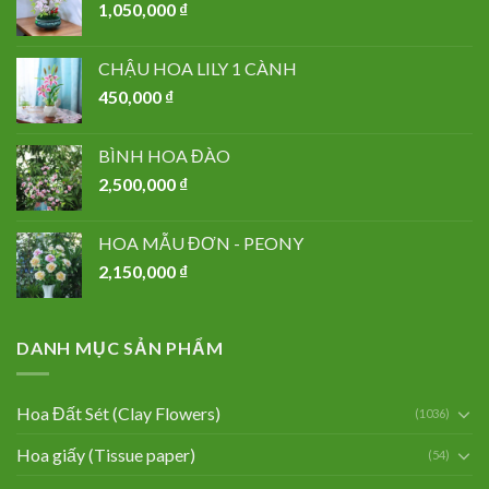
1,050,000
₫
CHẬU HOA LILY 1 CÀNH
450,000
₫
BÌNH HOA ĐÀO
2,500,000
₫
HOA MẪU ĐƠN - PEONY
2,150,000
₫
DANH MỤC SẢN PHẨM
Hoa Đất Sét (Clay Flowers)
(1036)
Hoa giấy (Tissue paper)
(54)