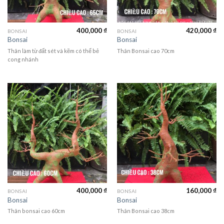
400,000
₫
420,000
₫
BONSAI
BONSAI
Bonsai
Bonsai
Thân làm từ đất sét và kẽm có thể bẻ
Thân Bonsai cao 70cm
cong nhánh
400,000
₫
160,000
₫
BONSAI
BONSAI
Bonsai
Bonsai
Thân bonsai cao 60cm
Thân Bonsai cao 38cm