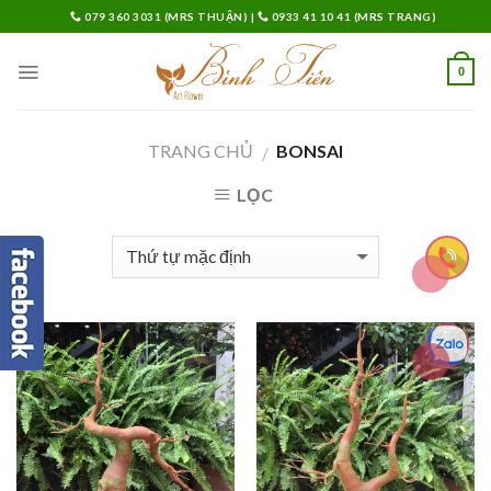
Skip
079 360 3031 (MRS THUẬN)
|
0933 41 10 41 (MRS TRANG)
to
content
0
TRANG CHỦ
BONSAI
/
LỌC