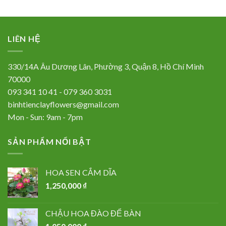
LIÊN HỆ
330/14A Âu Dương Lân, Phường 3, Quận 8, Hồ Chí Minh
70000
093 341 10 41 - 079 360 3031
binhtienclayflowers@gmail.com
Mon - Sun: 9am - 7pm
SẢN PHẨM NỔI BẬT
HOA SEN CẮM DĨA
1,250,000
₫
CHẬU HOA ĐÀO ĐỂ BÀN