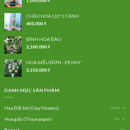
1,050,000
₫
CHẬU HOA LILY 1 CÀNH
450,000
₫
BÌNH HOA ĐÀO
2,500,000
₫
HOA MẪU ĐƠN - PEONY
2,150,000
₫
DANH MỤC SẢN PHẨM
Hoa Đất Sét (Clay Flowers)
(1036)
Hoa giấy (Tissue paper)
(54)
Bonsai
(36)