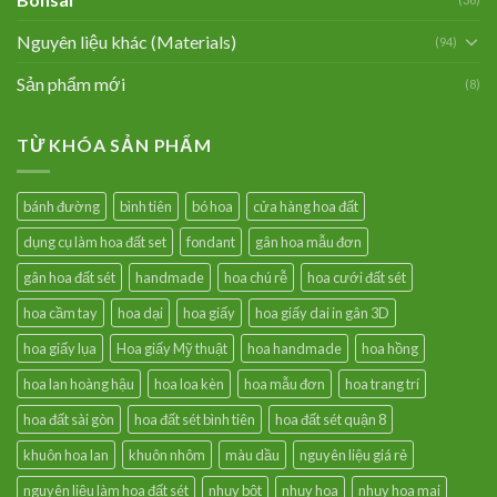
Nguyên liệu khác (Materials)
(94)
Sản phẩm mới
(8)
TỪ KHÓA SẢN PHẨM
bánh đường
bình tiên
bó hoa
cửa hàng hoa đất
dụng cụ làm hoa đất set
fondant
gân hoa mẫu đơn
gân hoa đất sét
handmade
hoa chú rễ
hoa cưới đất sét
hoa cầm tay
hoa dại
hoa giấy
hoa giấy dai in gân 3D
hoa giấy lụa
Hoa giấy Mỹ thuật
hoa handmade
hoa hồng
hoa lan hoàng hậu
hoa loa kèn
hoa mẫu đơn
hoa trang trí
hoa đất sài gòn
hoa đất sét bình tiên
hoa đất sét quận 8
khuôn hoa lan
khuôn nhôm
màu dầu
nguyên liệu giá rẻ
nguyên liệu làm hoa đất sét
nhụy bột
nhụy hoa
nhụy hoa mai