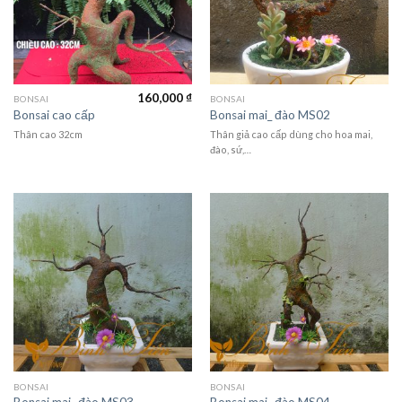
160,000
₫
BONSAI
BONSAI
Bonsai cao cấp
Bonsai mai_ đào MS02
Thân cao 32cm
Thân giả cao cấp dùng cho hoa mai,
đào, sứ,…
BONSAI
BONSAI
Bonsai mai_ đào MS03
Bonsai mai_ đào MS04