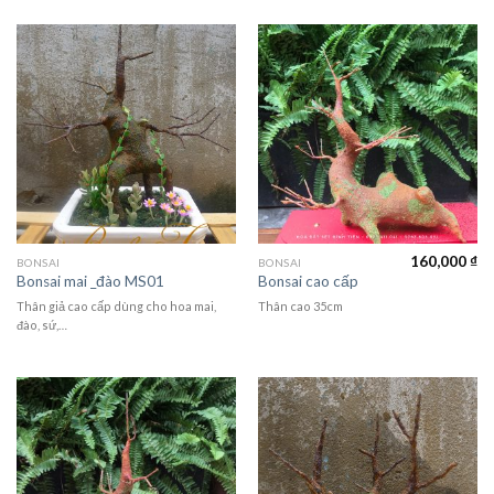
160,000
₫
BONSAI
BONSAI
Bonsai mai _đào MS01
Bonsai cao cấp
Thân giả cao cấp dùng cho hoa mai,
Thân cao 35cm
đào, sứ,…