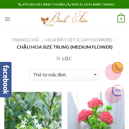
Skip
079 360 3031 (MRS THUẬN)
|
0933 41 10 41 (MRS TRANG)
to
content
0
TRANG CHỦ
HOA ĐẤT SÉT (CLAY FLOWERS)
/
/
CHẬU HOA SIZE TRUNG (MEDIUM FLOWER)
LỌC