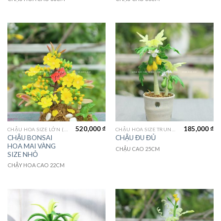
520,000
₫
185,000
₫
CHẬU HOA SIZE LỚN (LAGER FLOWER)
CHẬU HOA SIZE TRUNG (MEDIUM FLOWER)
CHẬU BONSAI
CHẬU ĐU ĐỦ
HOA MAI VÀNG
CHẬU CAO 25CM
SIZE NHỎ
CHẬY HOA CAO 22CM