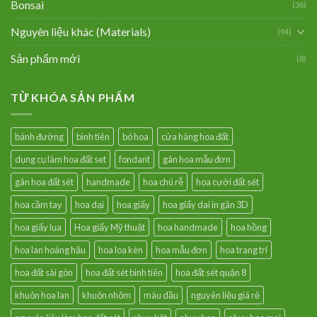
Bonsai
(36)
Nguyên liệu khác (Materials)
(94)
Sản phẩm mới
(8)
TỪ KHÓA SẢN PHẨM
bánh đường
bình tiên
bó hoa
cửa hàng hoa đất
dụng cụ làm hoa đất set
fondant
gân hoa mẫu đơn
gân hoa đất sét
handmade
hoa chú rễ
hoa cưới đất sét
hoa cầm tay
hoa dại
hoa giấy
hoa giấy dai in gân 3D
hoa giấy lụa
Hoa giấy Mỹ thuật
hoa handmade
hoa hồng
hoa lan hoàng hậu
hoa loa kèn
hoa mẫu đơn
hoa trang trí
hoa đất sài gòn
hoa đất sét bình tiên
hoa đất sét quận 8
khuôn hoa lan
khuôn nhôm
màu dầu
nguyên liệu giá rẻ