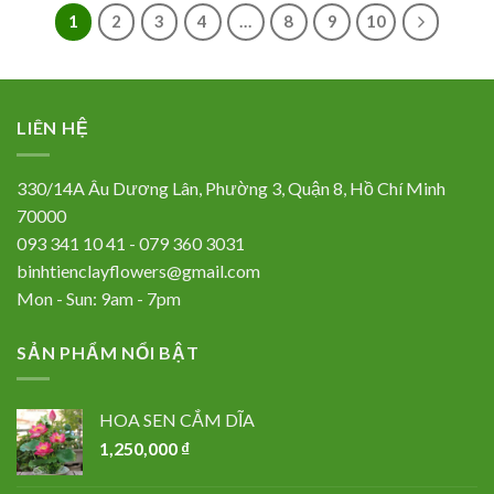
1
2
3
4
…
8
9
10
LIÊN HỆ
330/14A Âu Dương Lân, Phường 3, Quận 8, Hồ Chí Minh
70000
093 341 10 41 - 079 360 3031
binhtienclayflowers@gmail.com
Mon - Sun: 9am - 7pm
SẢN PHẨM NỔI BẬT
HOA SEN CẮM DĨA
1,250,000
₫