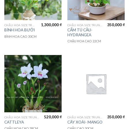
1,300,000
₫
350,000
₫
CHẬU HOA SIZE TRUNG (MEDIUM FLOWER)
CHẬU HOA SIZE TRUNG (MEDIUM FLOWER)
CẨM TÚ CẦU-
BÌNH HOA BƯỞI
HYDRANGEA
BÌNH HOA CAO 30CM
CHẬU HOA CAO 22CM
520,000
₫
350,000
₫
CHẬU HOA SIZE TRUNG (MEDIUM FLOWER)
CHẬU HOA SIZE TRUNG (MEDIUM FLOWER)
CATTLEYA
CÂY XOÀI- MANGO
CHẬU HOA CAO 38CM
CHẬU CAO 30CM