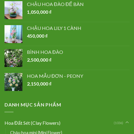
CHẬU HOA ĐÀO ĐỂ BÀN
1,050,000
₫
CHẬU HOA LILY 1 CÀNH
450,000
₫
BÌNH HOA ĐÀO
2,500,000
₫
HOA MẪU ĐƠN - PEONY
2,150,000
₫
DANH MỤC SẢN PHẨM
Hoa Đất Sét (Clay Flowers)
(1036)
Chậu hoa mini (Mini Flower)