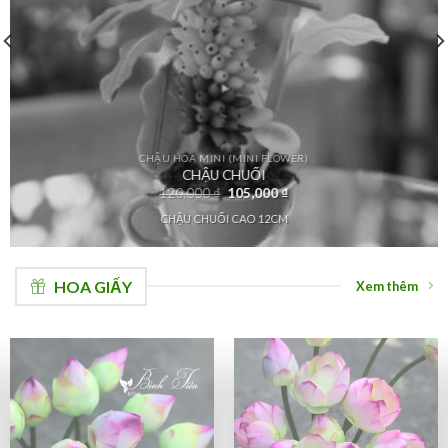
CHẬU HOA MINI (MINI FLOWER)
CHẬU CHUỐI
120,000
₫
105,000
₫
CHẬU CHUỐI CAO 12CM
HOA GIẤY
Xem thêm