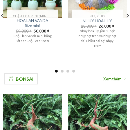
CHẬU HOA MINI (MINI FLOWER)
NHỤY LILY
HOA LAN VANDA
NHỤY HOA LILY
Size mini
28,000
₫
26,000
₫
59,000
₫
50,000
₫
Nhụy hoa lily gồm 2 loại:
Chậu lan Vanda mini bằng
nhụy hạt tròn và nhụy hạt
đất sét Chậu cao 15cm
dài Chiều dài sợi nhụy:
12cm
BONSAI
Xem thêm