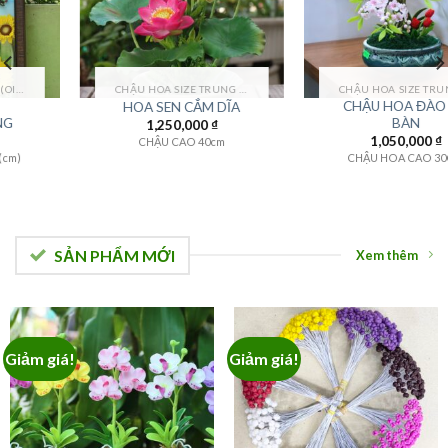
CHẬU HOA SIZE TRUNG (MEDIUM FLOWER)
CHẬU HOA SIZE TRUNG (MEDIUM FLOWER)
CHẬU HOA ĐÀO ĐỂ
HOA SEN CẮM DĨA
BÀN
1,250,000
₫
1,050,000
₫
CHẬU CAO 40cm
CHẬU HOA CAO 30CM
SẢN PHẨM MỚI
Xem thêm
Giảm giá!
Giảm giá!