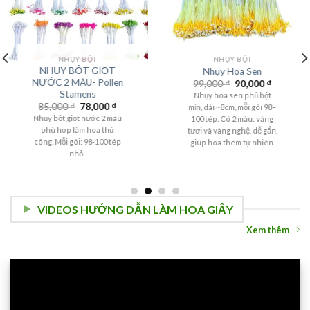
NHỤY BỘT
NHỤY BỘT
NHỤY BỘT GIỌT
Nhụy Hoa Sen
NƯỚC 2 MÀU- Pollen
99,000
₫
90,000
₫
Stamens
Nhụy hoa sen phủ bột
85,000
₫
78,000
₫
mịn, dài ~8cm, mỗi gói 98–
Nhụy bột giọt nước 2 màu
100 tép. Có 2 màu: vàng
phù hợp làm hoa thủ
tươi và vàng nghệ, dễ gắn,
công. Mỗi gói: 98-100 tép
giúp hoa thêm tự nhiên.
nhỏ
VIDEOS HƯỚNG DẪN LÀM HOA GIẤY
Xem thêm