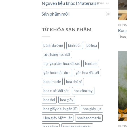
Nguyên liệu khác (Materials)
(94)
Sản phẩm mới
(8)
BONS
TỪ KHÓA SẢN PHẨM
Bons
Thân 
bánh đường
bình tiên
bó hoa
cửa hàng hoa đất
dụng cụ làm hoa đất set
fondant
gân hoa mẫu đơn
gân hoa đất sét
handmade
hoa chú rễ
hoa cưới đất sét
hoa cầm tay
hoa dại
hoa giấy
hoa giấy dai in gân 3D
hoa giấy lụa
Hoa giấy Mỹ thuật
hoa handmade
BONS