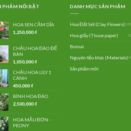
N PHẨM NỔI BẬT
DANH MỤC SẢN PHẨM
Hoa Đất Sét (Clay Flowers)
HOA SEN CẮM DĨA
(103
1,250,000
₫
Hoa giấy (Tissue paper)
(
Bonsai
CHẬU HOA ĐÀO ĐỂ
BÀN
Nguyên liệu khác (Materials)
(
1,050,000
₫
Sản phẩm mới
CHẬU HOA LILY 1
CÀNH
450,000
₫
BÌNH HOA ĐÀO
2,500,000
₫
HOA MẪU ĐƠN -
PEONY