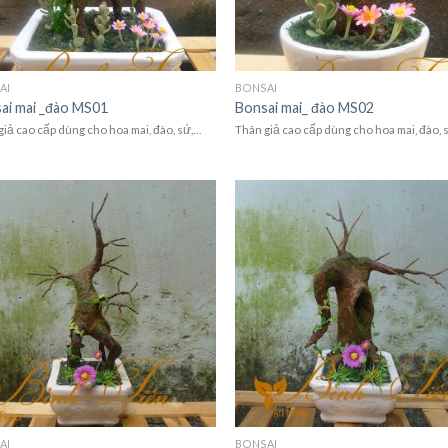
AI
BONSAI
ai mai _đào MS01
Bonsai mai_ đào MS02
giả cao cấp dùng cho hoa mai, đào, sứ,…
Thân giả cao cấp dùng cho hoa mai, đào, 
AI
BONSAI