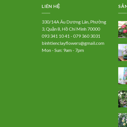
LIÊN HỆ
SẢ
330/14A Âu Dương Lân, Phường
3, Quận 8, Hồ Chí Minh 70000
093 341 10 41 - 079 360 3031
binhtienclayflowers@gmail.com
Mon - Sun: 9am - 7pm