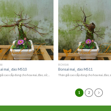
AI
BONSAI
ai mai_ đào MS10
Bonsai mai_ đào MS11
giả cao cấp dùng cho hoa mai, đào, sứ,…
Thân giả cao cấp dùng cho hoa mai, đào, 
1
2