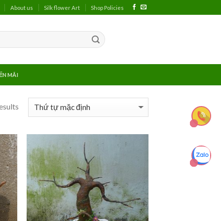
About us
Silk flower Art
Shop Policies
ẾN MÃI
esults