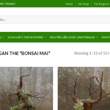
Home
My Shop
For Beginer
(MRS TRANG)
)
HOA GIẤY (TISSUE PAPER)
NGUYÊN LIỆU KHÁC (MATERIALS)
KHUY
Showing 1–12 of 15 r
ẮN THẺ “BONSAI MAI”