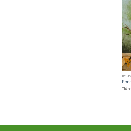
BONS
Bons
Thân 