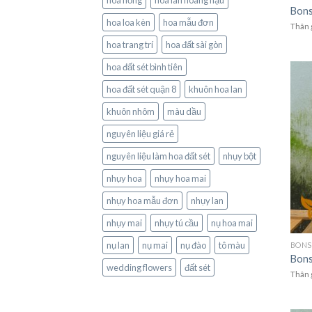
hoa hồng
hoa lan hoàng hậu
Bons
hoa loa kèn
hoa mẫu đơn
Thân 
hoa trang trí
hoa đất sài gòn
hoa đất sét bình tiên
hoa đất sét quận 8
khuôn hoa lan
khuôn nhôm
màu dầu
nguyên liệu giá rẻ
nguyên liệu làm hoa đất sét
nhụy bột
nhụy hoa
nhụy hoa mai
nhụy hoa mẫu đơn
nhụy lan
nhụy mai
nhụy tú cầu
nụ hoa mai
nụ lan
nụ mai
nụ đào
tô màu
BONS
Bons
wedding flowers
đất sét
Thân 