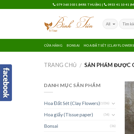
Skip
079 360 3031 (MRS THUẬN)
|
0933 41 10 41 
to
content
CỬA HÀNG
BONSAI
HOA ĐẤT SÉT (CLAY FLOWERS
TRANG CHỦ
SẢN PHẨM ĐƯỢC G
/
DANH MỤC SẢN PHẨM
Hoa Đất Sét (Clay Flowers)
(1036)
Hoa giấy (Tissue paper)
(54)
Bonsai
(36)