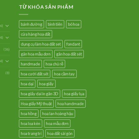
TỪ KHÓA SẢN PHẨM
bánh đường
bình tiên
bó hoa
6)
cửa hàng hoa đất
54)
dụng cụ làm hoa đất set
fondant
(36)
gân hoa mẫu đơn
gân hoa đất sét
94)
handmade
hoa chú rễ
(8)
hoa cưới đất sét
hoa cầm tay
hoa dại
hoa giấy
hoa giấy dai in gân 3D
hoa giấy lụa
Hoa giấy Mỹ thuật
hoa handmade
hoa hồng
hoa lan hoàng hậu
hoa loa kèn
hoa mẫu đơn
hoa trang trí
hoa đất sài gòn