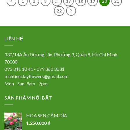
1
2
3
…
17
18
19
20
21
22
LIÊN HỆ
330/14A Âu Dương Lân, Phường 3, Quận 8, Hồ Chí Minh
70000
093 341 10 41 - 079 360 3031
binhtienclayflowers@gmail.com
Mon - Sun: 9am - 7pm
SẢN PHẨM NỔI BẬT
HOA SEN CẮM DĨA
1,250,000
₫