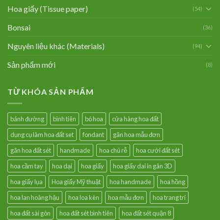
Hoa giấy (Tissue paper)
(54)
Bonsai
(36)
Nguyên liệu khác (Materials)
(94)
Sản phẩm mới
(8)
TỪ KHÓA SẢN PHẨM
bánh đường
bình tiên
bó hoa
cửa hàng hoa đất
dụng cụ làm hoa đất set
fondant
gân hoa mẫu đơn
gân hoa đất sét
handmade
hoa chú rễ
hoa cưới đất sét
hoa cầm tay
hoa dại
hoa giấy
hoa giấy dai in gân 3D
hoa giấy lụa
Hoa giấy Mỹ thuật
hoa handmade
hoa hồng
hoa lan hoàng hậu
hoa loa kèn
hoa mẫu đơn
hoa trang trí
hoa đất sài gòn
hoa đất sét bình tiên
hoa đất sét quận 8