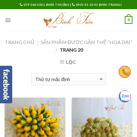
Skip
079 360 3031 (MRS THUẬN)
|
0933 41 10 41 (MRS TRANG)
to
content
0
TRANG CHỦ
SẢN PHẨM ĐƯỢC GẮN THẺ “HOA DẠI”
/
TRANG 20
/
LỌC