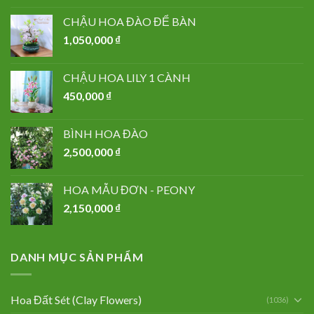
CHẬU HOA ĐÀO ĐỂ BÀN
1,050,000
₫
CHẬU HOA LILY 1 CÀNH
450,000
₫
BÌNH HOA ĐÀO
2,500,000
₫
HOA MẪU ĐƠN - PEONY
2,150,000
₫
DANH MỤC SẢN PHẨM
Hoa Đất Sét (Clay Flowers)
(1036)