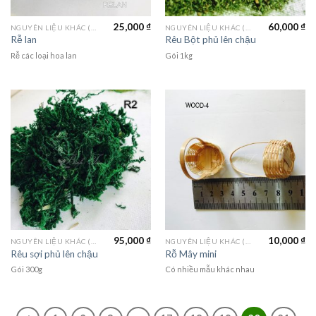
25,000
₫
60,000
₫
NGUYÊN LIỆU KHÁC (MATERIALS)
NGUYÊN LIỆU KHÁC (MATERIALS)
Rễ lan
Rêu Bột phủ lên chậu
Rễ các loại hoa lan
Gói 1kg
95,000
₫
10,000
₫
NGUYÊN LIỆU KHÁC (MATERIALS)
NGUYÊN LIỆU KHÁC (MATERIALS)
Rêu sợi phủ lên chậu
Rỗ Mây mini
Gói 300g
Có nhiều mẫu khác nhau