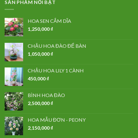
SẢN PHẨM NỔI BẬT
HOA SEN CẮM DĨA
1,250,000
₫
CHẬU HOA ĐÀO ĐỂ BÀN
1,050,000
₫
CHẬU HOA LILY 1 CÀNH
450,000
₫
BÌNH HOA ĐÀO
2,500,000
₫
HOA MẪU ĐƠN - PEONY
2,150,000
₫