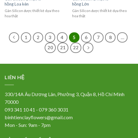
hồng Loa kèn
hồng Lớn
Gân Silicon được thiết kê dựa theo
Gân Silicon được thiết kê dựa theo
hoa thật
hoa thật
1
2
3
4
5
6
7
8
…
20
21
22
LIÊN HỆ
330/14A Âu Dương Lân, Phường 3, Quận 8, Hồ Chí Minh
70000
093 341 10 41 - 079 360 3031
binhtienclayflowers@gmail.com
Mon - Sun: 9am - 7pm