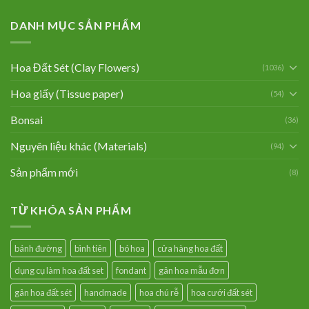
DANH MỤC SẢN PHẨM
Hoa Đất Sét (Clay Flowers)
(1036)
Hoa giấy (Tissue paper)
(54)
Bonsai
(36)
Nguyên liệu khác (Materials)
(94)
Sản phẩm mới
(8)
TỪ KHÓA SẢN PHẨM
bánh đường
bình tiên
bó hoa
cửa hàng hoa đất
dụng cụ làm hoa đất set
fondant
gân hoa mẫu đơn
gân hoa đất sét
handmade
hoa chú rễ
hoa cưới đất sét