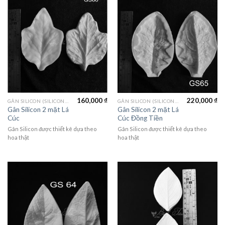
160,000
₫
220,000
₫
GÂN SILICON (SILICON MOLD)
GÂN SILICON (SILICON MOLD)
Gân Silicon 2 mặt Lá
Gân Silicon 2 mặt Lá
Cúc
Cúc Đồng Tiền
Gân Silicon được thiết kê dựa theo
Gân Silicon được thiết kê dựa theo
hoa thật
hoa thật