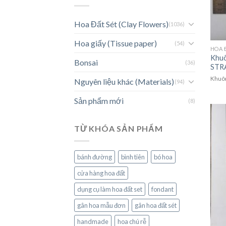
Hoa Đất Sét (Clay Flowers)
(1036)
Hoa giấy (Tissue paper)
(54)
HOA 
Khuô
Bonsai
(36)
STR
Khuôn
Nguyên liệu khác (Materials)
(94)
Sản phẩm mới
(8)
TỪ KHÓA SẢN PHẨM
bánh đường
bình tiên
bó hoa
cửa hàng hoa đất
dụng cụ làm hoa đất set
fondant
gân hoa mẫu đơn
gân hoa đất sét
handmade
hoa chú rễ