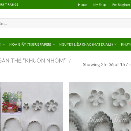
Home
My Shop
For Beginer
(MRS TRANG)
)
HOA GIẤY (TISSUE PAPER)
NGUYÊN LIỆU KHÁC (MATERIALS)
KHUY
GẮN THẺ “KHUÔN NHÔM”
/
Showing 25–36 of 157 r