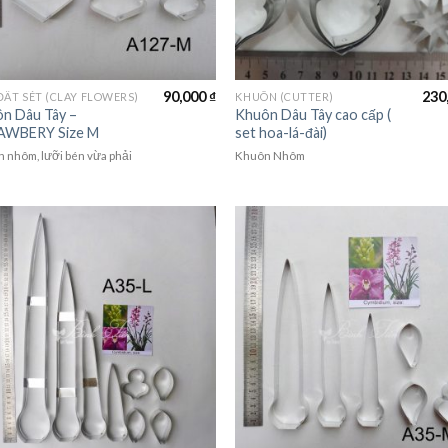
90,000
₫
230
ĐẤT SÉT (CLAY FLOWERS)
KHUÔN (CUTTER)
n Dâu Tây –
Khuôn Dâu Tây cao cấp (
AWBERY Size M
set hoa-lá-đài)
 nhôm, lưỡi bén vừa phải
Khuôn Nhôm