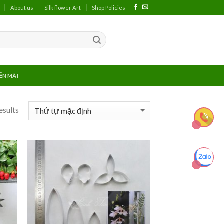
About us
Silk flower Art
Shop Policies
ẾN MÃI
esults