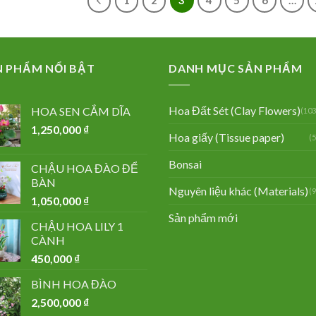
1
2
3
4
5
6
…
N PHẨM NỔI BẬT
DANH MỤC SẢN PHẨM
Hoa Đất Sét (Clay Flowers)
HOA SEN CẮM DĨA
(103
1,250,000
₫
Hoa giấy (Tissue paper)
(
Bonsai
CHẬU HOA ĐÀO ĐỂ
BÀN
Nguyên liệu khác (Materials)
(
1,050,000
₫
Sản phẩm mới
CHẬU HOA LILY 1
CÀNH
450,000
₫
BÌNH HOA ĐÀO
2,500,000
₫