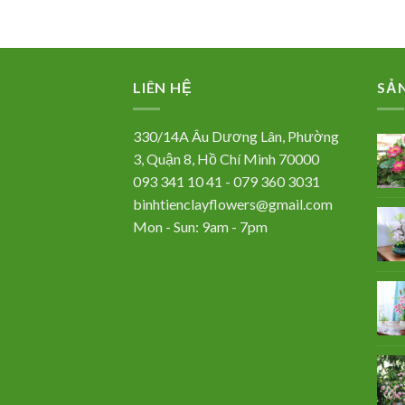
LIÊN HỆ
SẢ
330/14A Âu Dương Lân, Phường
3, Quận 8, Hồ Chí Minh 70000
093 341 10 41 - 079 360 3031
binhtienclayflowers@gmail.com
Mon - Sun: 9am - 7pm