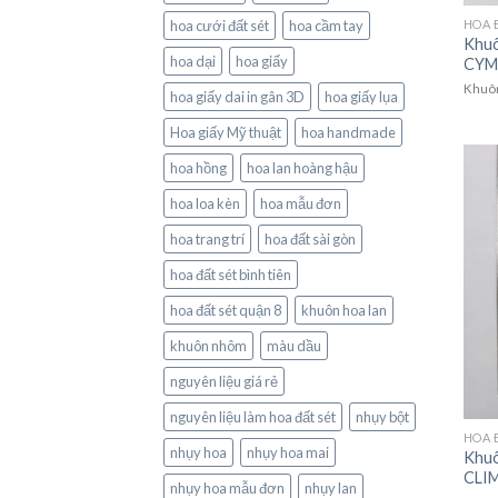
hoa cưới đất sét
hoa cầm tay
HOA 
Khuô
hoa dại
hoa giấy
CYMB
Khuôn
hoa giấy dai in gân 3D
hoa giấy lụa
Hoa giấy Mỹ thuật
hoa handmade
hoa hồng
hoa lan hoàng hậu
hoa loa kèn
hoa mẫu đơn
hoa trang trí
hoa đất sài gòn
hoa đất sét bình tiên
hoa đất sét quận 8
khuôn hoa lan
khuôn nhôm
màu dầu
nguyên liệu giá rẻ
nguyên liệu làm hoa đất sét
nhụy bột
HOA 
nhụy hoa
nhụy hoa mai
Khuô
CLIM
nhụy hoa mẫu đơn
nhụy lan