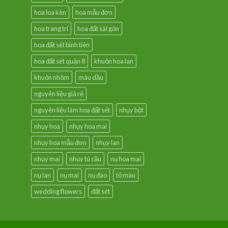
hoa loa kèn
hoa mẫu đơn
hoa trang trí
hoa đất sài gòn
hoa đất sét bình tiên
hoa đất sét quận 8
khuôn hoa lan
khuôn nhôm
màu dầu
nguyên liệu giá rẻ
nguyên liệu làm hoa đất sét
nhụy bột
nhụy hoa
nhụy hoa mai
nhụy hoa mẫu đơn
nhụy lan
nhụy mai
nhụy tú cầu
nụ hoa mai
nụ lan
nụ mai
nụ đào
tô màu
wedding flowers
đất sét