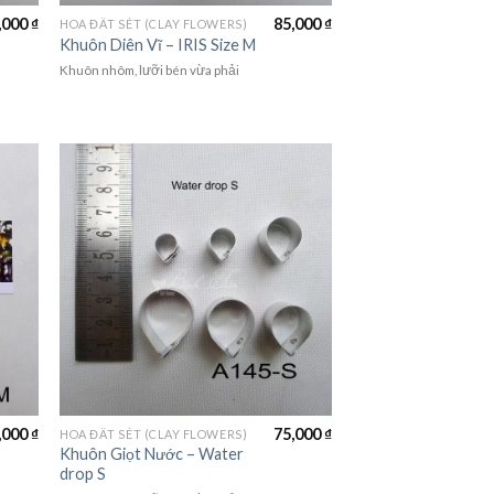
,000
₫
85,000
₫
HOA ĐẤT SÉT (CLAY FLOWERS)
Khuôn Diên Vĩ – IRIS Size M
Khuôn nhôm, lưỡi bén vừa phải
,000
₫
75,000
₫
HOA ĐẤT SÉT (CLAY FLOWERS)
Khuôn Giọt Nước – Water
drop S