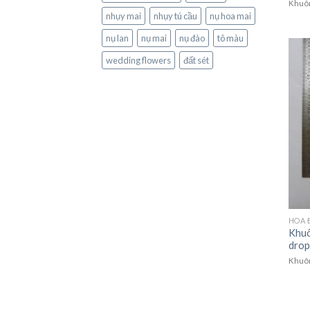
Khuôn
nhụy mai
nhụy tú cầu
nụ hoa mai
nụ lan
nụ mai
nụ đào
tô màu
wedding flowers
đất sét
HOA 
Khuô
drop
Khuôn