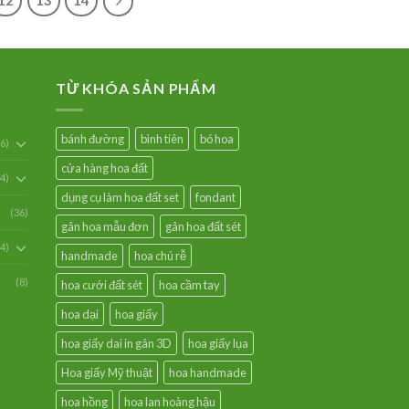
12
13
14
TỪ KHÓA SẢN PHẨM
bánh đường
bình tiên
bó hoa
6)
cửa hàng hoa đất
54)
dụng cụ làm hoa đất set
fondant
(36)
gân hoa mẫu đơn
gân hoa đất sét
94)
handmade
hoa chú rễ
(8)
hoa cưới đất sét
hoa cầm tay
hoa dại
hoa giấy
hoa giấy dai in gân 3D
hoa giấy lụa
Hoa giấy Mỹ thuật
hoa handmade
hoa hồng
hoa lan hoàng hậu