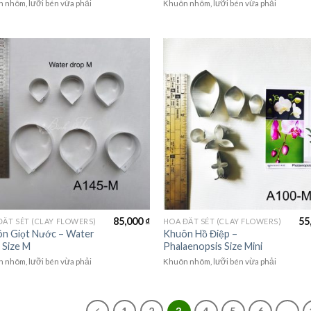
 nhôm, lưỡi bén vừa phải
Khuôn nhôm, lưỡi bén vừa phải
85,000
₫
55
ĐẤT SÉT (CLAY FLOWERS)
HOA ĐẤT SÉT (CLAY FLOWERS)
n Giọt Nước – Water
Khuôn Hồ Điệp –
 Size M
Phalaenopsis Size Mini
 nhôm, lưỡi bén vừa phải
Khuôn nhôm, lưỡi bén vừa phải