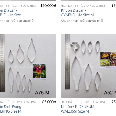
120,000
₫
95
ĐẤT SÉT (CLAY FLOWERS)
HOA ĐẤT SÉT (CLAY FLOWERS)
n Địa Lan-
Khuôn Địa Lan-
IDIUM Size L
CYMBIDIUM Size M
 nhôm, lưỡi bén vừa phải
Khuôn nhôm, lưỡi bén vừa phải
85,000
₫
95
ĐẤT SÉT (CLAY FLOWERS)
HOA ĐẤT SÉT (CLAY FLOWERS)
n Đinh Đong-
Khuôn EPIDENRUM
BING Size M
WALLISSI Size M