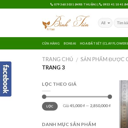
Skip
079 360 3031 (MRS THUẬN)
|
0933 41 10 41 
to
content
CỬA HÀNG
BONSAI
HOA ĐẤT SÉT (CLAY FLOWERS
TRANG CHỦ
SẢN PHẨM ĐƯỢC 
/
TRANG 3
LỌC THEO GIÁ
Giá
45,000 ₫
—
2,850,000 ₫
LỌC
DANH MỤC SẢN PHẨM