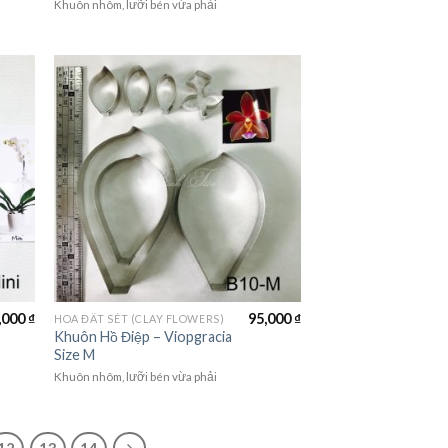
Khuôn nhôm, lưỡi bén vừa phải
,000
₫
95,000
₫
HOA ĐẤT SÉT (CLAY FLOWERS)
Khuôn Hồ Điệp – Viopgracia
Size M
Khuôn nhôm, lưỡi bén vừa phải