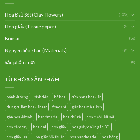
Hoa Đất Sét (Clay Flowers)
(1036)
Hoa giấy (Tissue paper)
(54)
Bonsai
(36)
Nguyên liệu khác (Materials)
(94)
Sản phẩm mới
(8)
TỪ KHÓA SẢN PHẨM
bánh đường
bình tiên
bó hoa
cửa hàng hoa đất
dụng cụ làm hoa đất set
fondant
gân hoa mẫu đơn
gân hoa đất sét
handmade
hoa chú rễ
hoa cưới đất sét
hoa cầm tay
hoa dại
hoa giấy
hoa giấy dai in gân 3D
hoa giấy lụa
Hoa giấy Mỹ thuật
hoa handmade
hoa hồng