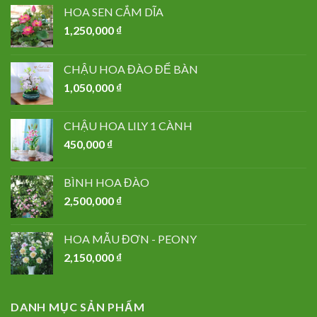
HOA SEN CẮM DĨA
1,250,000
₫
CHẬU HOA ĐÀO ĐỂ BÀN
1,050,000
₫
CHẬU HOA LILY 1 CÀNH
450,000
₫
BÌNH HOA ĐÀO
2,500,000
₫
HOA MẪU ĐƠN - PEONY
2,150,000
₫
DANH MỤC SẢN PHẨM