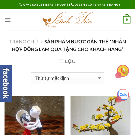
Skip
079 360 3031 (MRS THUẬN)
|
0933 41 10 41 (MRS TRANG)
to
content
0
TRANG CHỦ
SẢN PHẨM ĐƯỢC GẮN THẺ “NHẬN
/
HỢP ĐỒNG LÀM QUÀ TẶNG CHO KHÁCH HÀNG”
LỌC