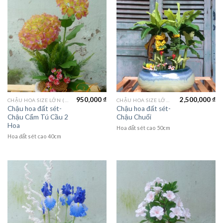
950,000
₫
2,500,000
₫
CHẬU HOA SIZE LỚN (LAGER FLOWER)
CHẬU HOA SIZE LỚN (LAGER FLOWER)
Chậu hoa đất sét-
Chậu hoa đất sét-
Chậu Cẩm Tú Cầu 2
Chậu Chuối
Hoa
Hoa đất sét cao 50cm
Hoa đất sét cao 40cm