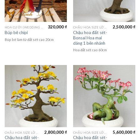
320,000
₫
2,500,000
₫
HOA CƯỚI (WEDDING FLOWER)
CHẬU HOA SIZE LỚN (LAGER FLOWER)
Chậu hoa đất sét-
Búp bê chipi
Bonsai Hoa mai
Búp bê làm từ đất sét cao 20cm
dáng 1 bên nhánh
Hoa đất sét cao 60cm
2,800,000
₫
5,600,000
₫
CHẬU HOA SIZE LỚN (LAGER FLOWER)
CHẬU HOA SIZE LỚN (LAGER FLOWER)
Chậu hoa đất sét-
Chậu hoa đất sét-