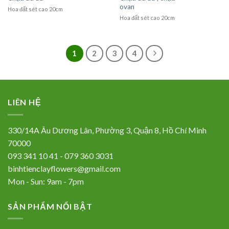
ovan
Hoa đất sét cao 20cm
Hoa đất sét cao 20cm
1
2
3
4
LIÊN HỆ
330/14A Âu Dương Lân, Phường 3, Quận 8, Hồ Chí Minh
70000
093 341 10 41 - 079 360 3031
binhtienclayflowers@gmail.com
Mon - Sun: 9am - 7pm
SẢN PHẨM NỔI BẬT