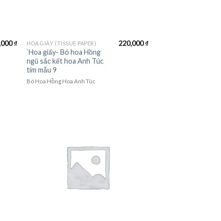
,000
₫
220,000
₫
HOA GIẤY (TISSUE PAPER)
`Hoa giấy- Bó hoa Hồng
ngũ sắc kết hoa Anh Túc
tím mẫu 9
Bó Hoa Hồng Hoa Anh Túc