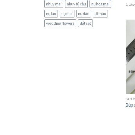
nhụy mai
nhụy tú cầu
nụ hoa mai
1 cặp
nụ lan
nụ mai
nụ đào
tô màu
wedding flowers
đất sét
GƯƠN
Búp 