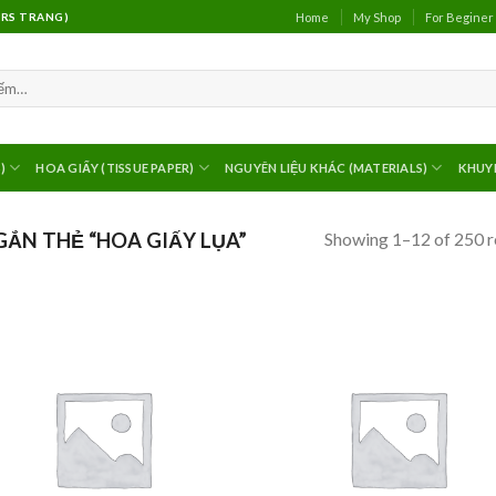
Home
My Shop
For Beginer
(MRS TRANG)
)
HOA GIẤY (TISSUE PAPER)
NGUYÊN LIỆU KHÁC (MATERIALS)
KHUY
Showing 1–12 of 250 r
ẮN THẺ “HOA GIẤY LỤA”