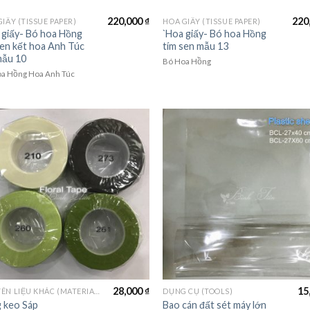
220,000
₫
220
IẤY (TISSUE PAPER)
HOA GIẤY (TISSUE PAPER)
 giấy- Bó hoa Hồng
`Hoa giấy- Bó hoa Hồng
sen kết hoa Anh Túc
tím sen mẫu 13
mẫu 10
Bó Hoa Hồng
a Hồng Hoa Anh Túc
28,000
₫
15
NGUYÊN LIỆU KHÁC (MATERIALS)
DỤNG CỤ (TOOLS)
 keo Sáp
Bao cán đất sét máy lớn