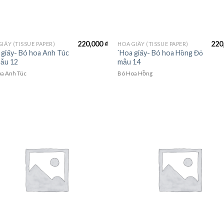
220,000
₫
220
IẤY (TISSUE PAPER)
HOA GIẤY (TISSUE PAPER)
 giấy- Bó hoa Anh Túc
`Hoa giấy- Bó hoa Hồng Đỏ
ẫu 12
mẫu 14
a Anh Túc
Bó Hoa Hồng