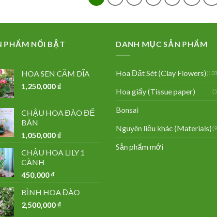
N PHẨM NỔI BẬT
DANH MỤC SẢN PHẨM
Hoa Đất Sét (Clay Flowers)
HOA SEN CẮM DĨA
(103
1,250,000
₫
Hoa giấy (Tissue paper)
(
Bonsai
CHẬU HOA ĐÀO ĐỂ
BÀN
Nguyên liệu khác (Materials)
(
1,050,000
₫
Sản phẩm mới
CHẬU HOA LILY 1
CÀNH
450,000
₫
BÌNH HOA ĐÀO
2,500,000
₫