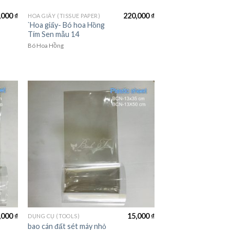
,000
₫
220,000
₫
HOA GIẤY (TISSUE PAPER)
`Hoa giấy- Bó hoa Hồng
Tím Sen mẫu 14
Bó Hoa Hồng
,000
₫
15,000
₫
DỤNG CỤ (TOOLS)
bao cán đất sét máy nhỏ