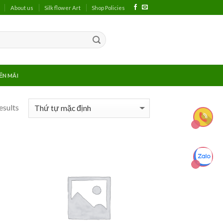
About us
Silk flower Art
Shop Policies
ẾN MÃI
esults