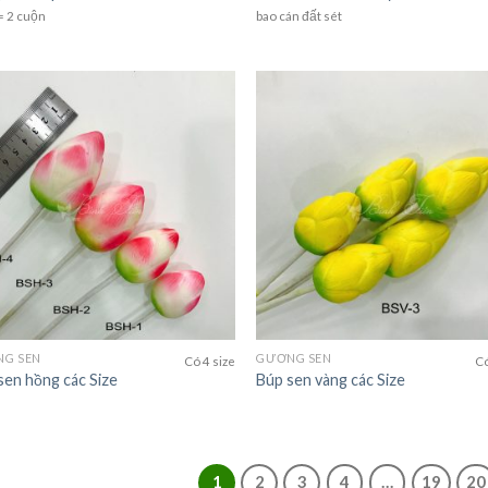
= 2 cuộn
bao cán đất sét
G SEN
GƯƠNG SEN
Có 4 size
Có
sen hồng các Size
Búp sen vàng các Size
1
2
3
4
…
19
20