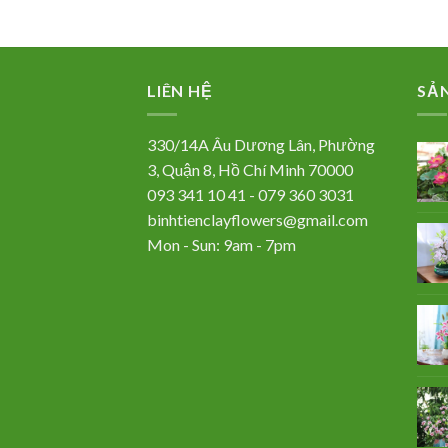
LIÊN HỆ
SẢ
330/14A Âu Dương Lân, Phường
3, Quận 8, Hồ Chí Minh 70000
093 341 10 41 - 079 360 3031
binhtienclayflowers@gmail.com
Mon - Sun: 9am - 7pm