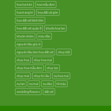
hoa loa kèn
hoa mẫu đơn
hoa trang trí
hoa đất sài gòn
hoa đất sét bình tiên
hoa đất sét quận 8
khuôn hoa lan
khuôn nhôm
màu dầu
nguyên liệu giá rẻ
nguyên liệu làm hoa đất sét
nhụy bột
nhụy hoa
nhụy hoa mai
nhụy hoa mẫu đơn
nhụy lan
nhụy mai
nhụy tú cầu
nụ hoa mai
nụ lan
nụ mai
nụ đào
tô màu
wedding flowers
đất sét