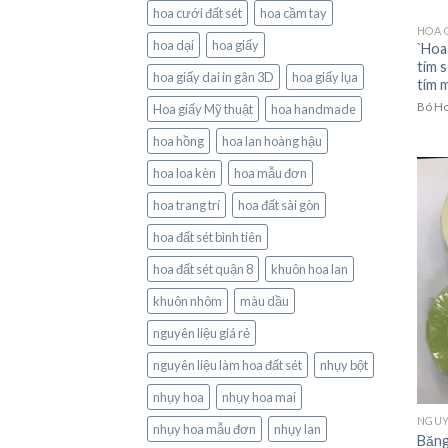
hoa cưới đất sét
hoa cầm tay
HOA G
hoa dại
hoa giấy
`Hoa
tím 
hoa giấy dai in gân 3D
hoa giấy lụa
tím 
Bó Ho
Hoa giấy Mỹ thuật
hoa handmade
hoa hồng
hoa lan hoàng hậu
hoa loa kèn
hoa mẫu đơn
hoa trang trí
hoa đất sài gòn
hoa đất sét bình tiên
hoa đất sét quận 8
khuôn hoa lan
khuôn nhôm
màu dầu
nguyên liệu giá rẻ
nguyên liệu làm hoa đất sét
nhụy bột
nhụy hoa
nhụy hoa mai
nhụy hoa mẫu đơn
nhụy lan
Băng