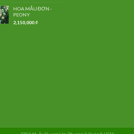
HOA MẪU ĐƠN -
PEONY
2,150,000
₫