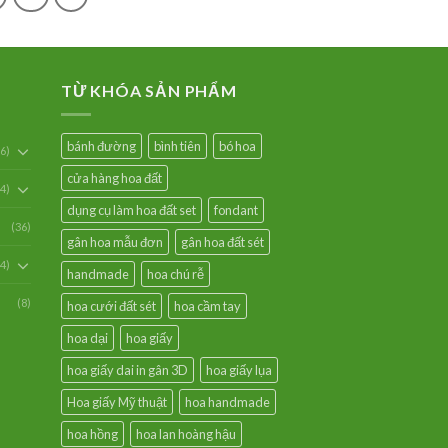
TỪ KHÓA SẢN PHẨM
bánh đường
bình tiên
bó hoa
6)
cửa hàng hoa đất
54)
dụng cụ làm hoa đất set
fondant
(36)
gân hoa mẫu đơn
gân hoa đất sét
94)
handmade
hoa chú rễ
(8)
hoa cưới đất sét
hoa cầm tay
hoa dại
hoa giấy
hoa giấy dai in gân 3D
hoa giấy lụa
Hoa giấy Mỹ thuật
hoa handmade
hoa hồng
hoa lan hoàng hậu