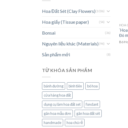
Hoa Đất Sét (Clay Flowers)
(1036)
Hoa giấy (Tissue paper)
(54)
HOA G
`Hoa
Bonsai
(36)
Đỏ m
Bó Ho
Nguyên liệu khác (Materials)
(94)
Sản phẩm mới
(8)
TỪ KHÓA SẢN PHẨM
bánh đường
bình tiên
bó hoa
cửa hàng hoa đất
dụng cụ làm hoa đất set
fondant
gân hoa mẫu đơn
gân hoa đất sét
handmade
hoa chú rễ