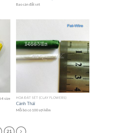
Bao cán đất sét
HOA ĐẤT SÉT (CLAY FLOWERS)
 4 size
Cành Thái
Mỗi bó có 100 sợi kẽm
21