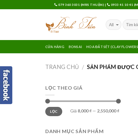
Skip
079 360 3031 (MRS THUẬN)
|
0933 41 10 41 
to
content
CỬA HÀNG
BONSAI
HOA ĐẤT SÉT (CLAY FLOWERS
TRANG CHỦ
SẢN PHẨM ĐƯỢC G
/
LỌC THEO GIÁ
Giá
8,000 ₫
—
2,550,000 ₫
LỌC
DANH MỤC SẢN PHẨM