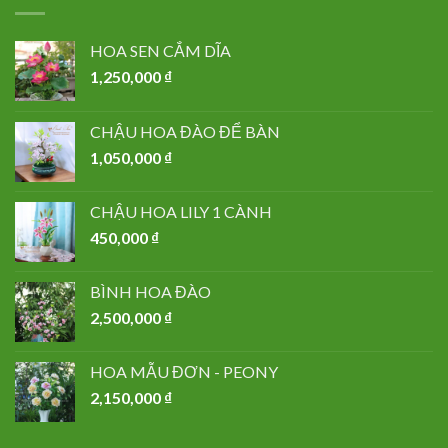
HOA SEN CẮM DĨA
1,250,000
₫
CHẬU HOA ĐÀO ĐỂ BÀN
1,050,000
₫
CHẬU HOA LILY 1 CÀNH
450,000
₫
BÌNH HOA ĐÀO
2,500,000
₫
HOA MẪU ĐƠN - PEONY
2,150,000
₫