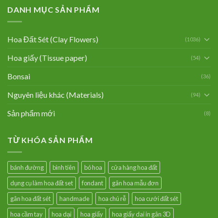
DANH MỤC SẢN PHẨM
Hoa Đất Sét (Clay Flowers)
(1036)
Hoa giấy (Tissue paper)
(54)
Bonsai
(36)
Nguyên liệu khác (Materials)
(94)
Sản phẩm mới
(8)
TỪ KHÓA SẢN PHẨM
bánh đường
bình tiên
bó hoa
cửa hàng hoa đất
dụng cụ làm hoa đất set
fondant
gân hoa mẫu đơn
gân hoa đất sét
handmade
hoa chú rễ
hoa cưới đất sét
hoa cầm tay
hoa dại
hoa giấy
hoa giấy dai in gân 3D