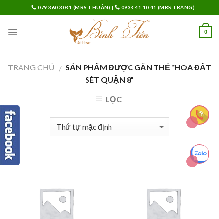
Skip
079 360 3031 (MRS THUẬN)
|
0933 41 10 41 (MRS TRANG)
to
content
0
TRANG CHỦ
SẢN PHẨM ĐƯỢC GẮN THẺ “HOA ĐẤT
/
SÉT QUẬN 8”
LỌC