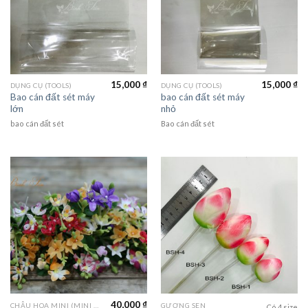
15,000
₫
15,000
₫
DỤNG CỤ (TOOLS)
DỤNG CỤ (TOOLS)
Bao cán đất sét máy
bao cán đất sét máy
lớn
nhỏ
bao cán đất sét
Bao cán đất sét
40,000
₫
CHẬU HOA MINI (MINI FLOWER)
GƯƠNG SEN
Có 4 size