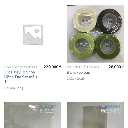
220,000
₫
28,000
₫
HOA GIẤY (TISSUE PAPER)
NGUYÊN LIỆU KHÁC (MATERIALS)
`Hoa giấy- Bó hoa
Băng keo Sáp
Hồng Tím Sen mẫu
1 cặp= 2 cuộn
14
Bó Hoa Hồng