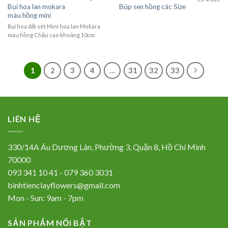
Bụi hoa lan mokara
Búp sen hồng các Size
màu hồng mini
Bụi hoa đất sét Mini hoa lan Mokara
màu hồng Chậu cao khoảng 10cm.
1
2
3
4
…
31
32
33
LIÊN HỆ
330/14A Âu Dương Lân, Phường 3, Quận 8, Hồ Chí Minh
70000
093 341 10 41 - 079 360 3031
binhtienclayflowers@gmail.com
Mon - Sun: 9am - 7pm
SẢN PHẨM NỔI BẬT