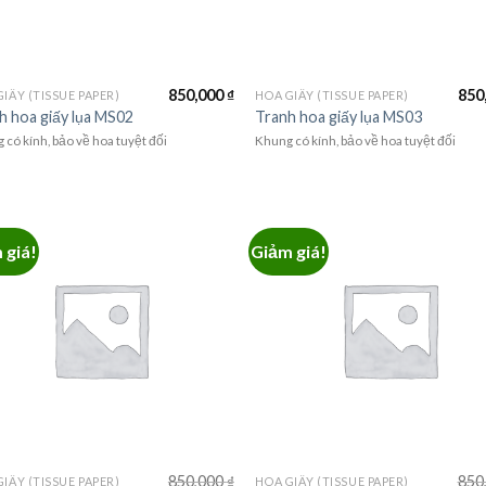
850,000
₫
850
IẤY (TISSUE PAPER)
HOA GIẤY (TISSUE PAPER)
h hoa giấy lụa MS02
Tranh hoa giấy lụa MS03
 có kính, bảo về hoa tuyệt đối
Khung có kính, bảo về hoa tuyệt đối
 giá!
Giảm giá!
850,000
₫
850
IẤY (TISSUE PAPER)
HOA GIẤY (TISSUE PAPER)