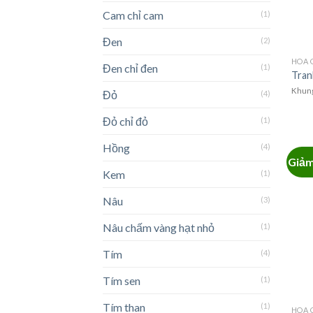
Cam chỉ cam
(1)
Đen
(2)
HOA G
Đen chỉ đen
(1)
Tran
Khung
Đỏ
(4)
Đỏ chỉ đỏ
(1)
Hồng
(4)
Giảm
Kem
(1)
Nâu
(3)
Nâu chấm vàng hạt nhỏ
(1)
Tím
(4)
Tím sen
(1)
Tím than
(1)
HOA G