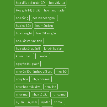
hoa giấy dai in gân 3D
hoa giấy lụa
Hoa giấy Mỹ thuật
hoa handmade
hoa hồng
hoa lan hoàng hậu
hoa loa kèn
hoa mẫu đơn
hoa trang trí
hoa đất sài gòn
hoa đất sét bình tiên
hoa đất sét quận 8
khuôn hoa lan
khuôn nhôm
màu dầu
nguyên liệu giá rẻ
nguyên liệu làm hoa đất sét
nhụy bột
nhụy hoa
nhụy hoa mai
nhụy hoa mẫu đơn
nhụy lan
nhụy mai
nhụy tú cầu
nụ hoa mai
nụ lan
nụ mai
nụ đào
tô màu