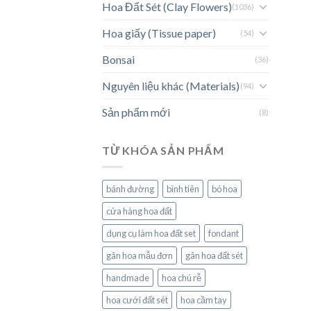
Hoa Đất Sét (Clay Flowers)
(1036)
Hoa giấy (Tissue paper)
(54)
Bonsai
(36)
Nguyên liệu khác (Materials)
(94)
Sản phẩm mới
(8)
TỪ KHÓA SẢN PHẨM
bánh đường
bình tiên
bó hoa
cửa hàng hoa đất
dụng cụ làm hoa đất set
fondant
gân hoa mẫu đơn
gân hoa đất sét
handmade
hoa chú rễ
hoa cưới đất sét
hoa cầm tay