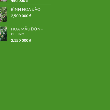
450,000
₫
BÌNH HOA ĐÀO
2,500,000
₫
HOA MẪU ĐƠN -
PEONY
2,150,000
₫