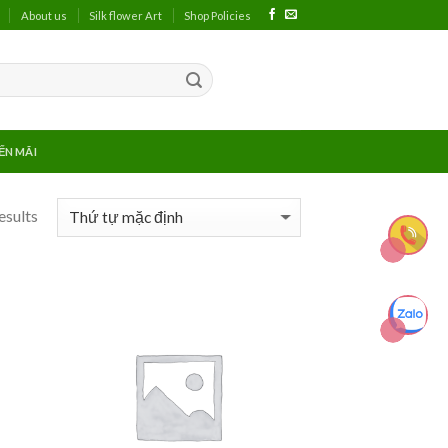
About us
Silk flower Art
Shop Policies
ẾN MÃI
esults