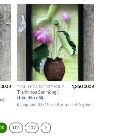
,000
₫
1,850,000
₫
TRANH HOA ĐẤT SÉT (OIL PAINTING FLOWER)
Tranh hoa Sen hồng (
chậu đắp nổi)
ông
Khung tranh 33x53 (cm) Bức tranh không kính.
00
101
102