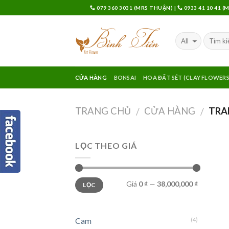
Skip
079 360 3031 (MRS THUẬN)
|
0933 41 10 41 
to
content
CỬA HÀNG
BONSAI
HOA ĐẤT SÉT (CLAY FLOWERS
TRANG CHỦ
CỬA HÀNG
TRA
/
/
LỌC THEO GIÁ
Giá
0 ₫
—
38,000,000 ₫
LỌC
Cam
(4)