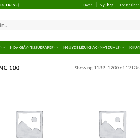
Home
My Shop
For Beginer
(MRS TRANG)
)
HOA GIẤY (TISSUE PAPER)
NGUYÊN LIỆU KHÁC (MATERIALS)
KHUY
Showing 1189–1200 of 1213 r
NG 100