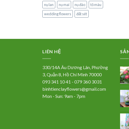
nụ lan
nụ mai
nụ đào
tô màu
wedding flowers
đất sét
LIÊN HỆ
SẢ
330/14A Âu Dương Lân, Phường
3, Quận 8, Hồ Chí Minh 70000
093 341 10 41 - 079 360 3031
binhtienclayflowers@gmail.com
Mon - Sun: 9am - 7pm