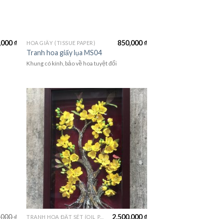
,000
₫
850,000
₫
HOA GIẤY (TISSUE PAPER)
Tranh hoa giấy lụa MS04
Khung có kính, bảo về hoa tuyệt đối
,000
₫
2,500,000
₫
TRANH HOA ĐẤT SÉT (OIL PAINTING FLOWER)