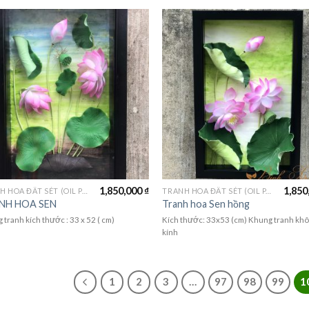
1,850,000
₫
1,850
TRANH HOA ĐẤT SÉT (OIL PAINTING FLOWER)
TRANH HOA ĐẤT SÉT (OIL PAINTING FLOWER)
NH HOA SEN
Tranh hoa Sen hồng
tranh kích thước : 33 x 52 ( cm)
Kích thước: 33x53 (cm) Khung tranh kh
kính
1
2
3
…
97
98
99
1