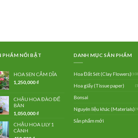
N PHẨM NỔI BẬT
DANH MỤC SẢN PHẨM
Hoa Đất Sét (Clay Flowers)
HOA SEN CẮM DĨA
(103
1,250,000
₫
Hoa giấy (Tissue paper)
(
Bonsai
CHẬU HOA ĐÀO ĐỂ
BÀN
Nguyên liệu khác (Materials)
(
1,050,000
₫
Sản phẩm mới
CHẬU HOA LILY 1
CÀNH