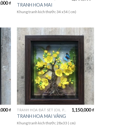
,000
₫
TRANH HOA MAI
Khung tranh kích thước 34 x54 ( cm)
,000
₫
1,150,000
₫
TRANH HOA ĐẤT SÉT (OIL PAINTING FLOWER)
TRANH HOA MAI VÀNG
Khung tranh kích thước 28x33 ( cm)