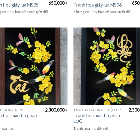
650,000
₫
650
h hoa giấy lụa MS05
Tranh hoa giấy lụa MS06
 có kính, bảo về hoa tuyệt đối
Khung có kính, bảo về hoa tuyệt đối
2,300,000
₫
2,300
TRANH HOA ĐẤT SÉT (OIL PAINTING FLOWER)
TRANH HOA ĐẤT SÉT (OIL PAINTING FLOWER)
h hoa mai thư pháp
Tranh hoa mai thư pháp
LỘC
 hoa mai
Tranh hoa mai đất sét