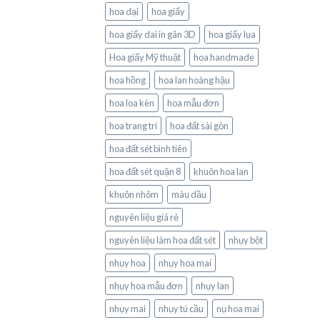
hoa dại
hoa giấy
hoa giấy dai in gân 3D
hoa giấy lụa
Hoa giấy Mỹ thuật
hoa handmade
hoa hồng
hoa lan hoàng hậu
hoa loa kèn
hoa mẫu đơn
hoa trang trí
hoa đất sài gòn
hoa đất sét bình tiên
hoa đất sét quận 8
khuôn hoa lan
khuôn nhôm
màu dầu
nguyên liệu giá rẻ
nguyên liệu làm hoa đất sét
nhụy bột
nhụy hoa
nhụy hoa mai
nhụy hoa mẫu đơn
nhụy lan
nhụy mai
nhụy tú cầu
nụ hoa mai