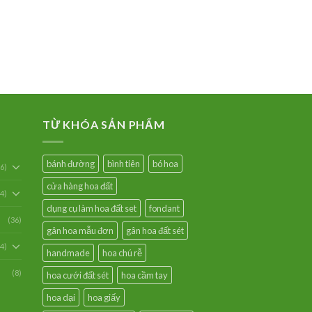
TỪ KHÓA SẢN PHẨM
bánh đường
bình tiên
bó hoa
6)
cửa hàng hoa đất
54)
dụng cụ làm hoa đất set
fondant
(36)
gân hoa mẫu đơn
gân hoa đất sét
94)
handmade
hoa chú rễ
(8)
hoa cưới đất sét
hoa cầm tay
hoa dại
hoa giấy