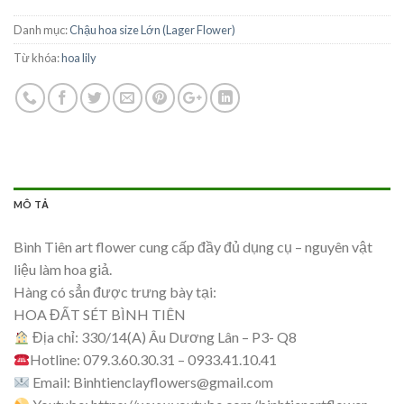
Danh mục:
Chậu hoa size Lớn (Lager Flower)
Từ khóa:
hoa lily
MÔ TẢ
Bình Tiên art flower cung cấp đầy đủ dụng cụ – nguyên vật
liệu làm hoa giả.
Hàng có sẳn được trưng bày tại:
HOA ĐẤT SÉT BÌNH TIÊN
Địa chỉ: 330/14(A) Âu Dương Lân – P3- Q8
Hotline: 079.3.60.30.31 – 0933.41.10.41
Email:
Binhtienclayflowers@gmail.com