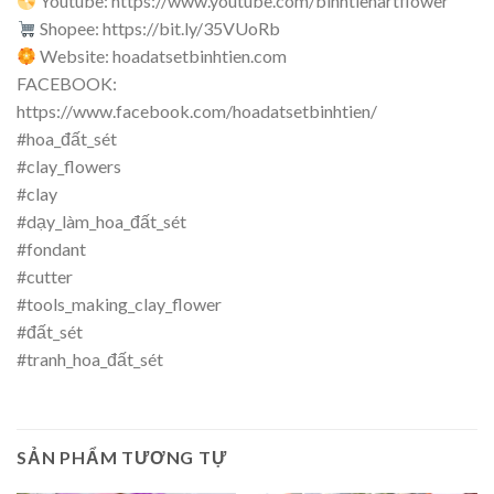
Youtube: https://www.youtube.com/binhtienartflower
Shopee: https://bit.ly/35VUoRb
Website: hoadatsetbinhtien.com
FACEBOOK:
https://www.facebook.com/hoadatsetbinhtien/
#hoa_đất_sét
#clay_flowers
#clay
#dạy_làm_hoa_đất_sét
#fondant
#cutter
#tools_making_clay_flower
#đất_sét
#tranh_hoa_đất_sét
SẢN PHẨM TƯƠNG TỰ