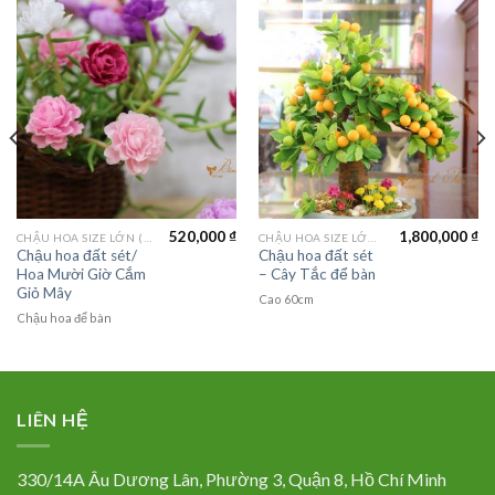
520,000
₫
1,800,000
₫
CHẬU HOA SIZE LỚN (LAGER FLOWER)
CHẬU HOA SIZE LỚN (LAGER FLOWER)
Chậu hoa đất sét/
Chậu hoa đất sét
Hoa Mười Giờ Cắm
– Cây Tắc để bàn
Giỏ Mây
Cao 60cm
Chậu hoa để bàn
LIÊN HỆ
330/14A Âu Dương Lân, Phường 3, Quận 8, Hồ Chí Minh