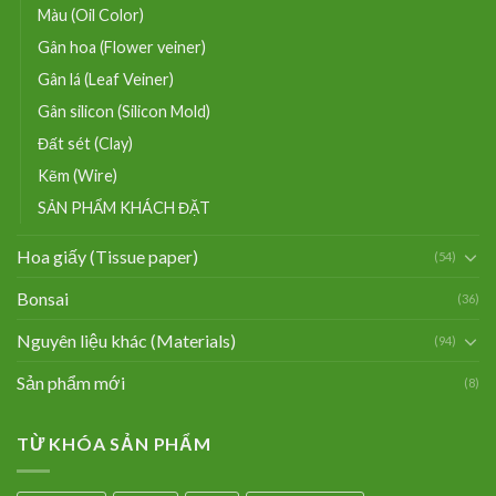
Màu (Oil Color)
Gân hoa (Flower veiner)
Gân lá (Leaf Veiner)
Gân silicon (Silicon Mold)
Đất sét (Clay)
Kẽm (Wire)
SẢN PHẨM KHÁCH ĐẶT
Hoa giấy (Tissue paper)
(54)
Bonsai
(36)
Nguyên liệu khác (Materials)
(94)
Sản phẩm mới
(8)
TỪ KHÓA SẢN PHẨM