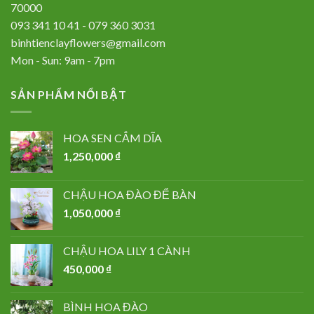
70000
093 341 10 41 - 079 360 3031
binhtienclayflowers@gmail.com
Mon - Sun: 9am - 7pm
SẢN PHẨM NỔI BẬT
HOA SEN CẮM DĨA
1,250,000
₫
CHẬU HOA ĐÀO ĐỂ BÀN
1,050,000
₫
CHẬU HOA LILY 1 CÀNH
450,000
₫
BÌNH HOA ĐÀO