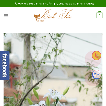
Skip
079 360 3031 (MRS THUẬN)
|
0933 41 10 41 (MRS TRANG)
to
content
0