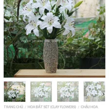
TRANG CHỦ
HOA ĐẤT SÉT (CLAY FLOWERS)
CHẬU HOA
/
/