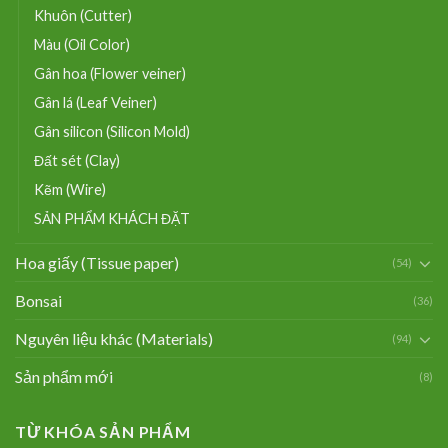
Khuôn (Cutter)
Màu (Oil Color)
Gân hoa (Flower veiner)
Gân lá (Leaf Veiner)
Gân silicon (Silicon Mold)
Đất sét (Clay)
Kẽm (Wire)
SẢN PHẨM KHÁCH ĐẶT
Hoa giấy (Tissue paper)
(54)
Bonsai
(36)
Nguyên liệu khác (Materials)
(94)
Sản phẩm mới
(8)
TỪ KHÓA SẢN PHẨM