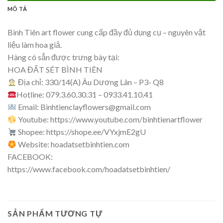
MÔ TẢ
Bình Tiên art flower cung cấp đầy đủ dụng cụ – nguyên vật
liệu làm hoa giả.
Hàng có sẳn được trưng bày tại:
HOA ĐẤT SÉT BÌNH TIÊN
Địa chỉ: 330/14(A) Âu Dương Lân – P3- Q8
Hotline: 079.3.60.30.31 – 0933.41.10.41
Email:
Binhtienclayflowers@gmail.com
Youtube: https://www.youtube.com/binhtienartflower
Shopee: https://shope.ee/VYxjmE2gU
Website: hoadatsetbinhtien.com
FACEBOOK:
https://www.facebook.com/hoadatsetbinhtien/
SẢN PHẨM TƯƠNG TỰ