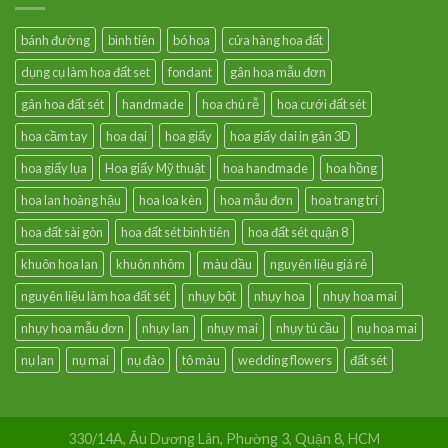
bánh đường
bình tiên
bó hoa
cửa hàng hoa đất
dụng cụ làm hoa đất set
fondant
gân hoa mẫu đơn
gân hoa đất sét
handmade
hoa chú rễ
hoa cưới đất sét
hoa cầm tay
hoa dại
hoa giấy
hoa giấy dai in gân 3D
hoa giấy lụa
Hoa giấy Mỹ thuật
hoa handmade
hoa hồng
hoa lan hoàng hậu
hoa loa kèn
hoa mẫu đơn
hoa trang trí
hoa đất sài gòn
hoa đất sét bình tiên
hoa đất sét quận 8
khuôn hoa lan
khuôn nhôm
màu dầu
nguyên liệu giá rẻ
nguyên liệu làm hoa đất sét
nhụy bột
nhụy hoa
nhụy hoa mai
nhụy hoa mẫu đơn
nhụy lan
nhụy mai
nhụy tú cầu
nụ hoa mai
nụ lan
nụ mai
nụ đào
tô màu
wedding flowers
đất sét
330/14A, Âu Dương Lân, Phường 3, Quận 8, HCM