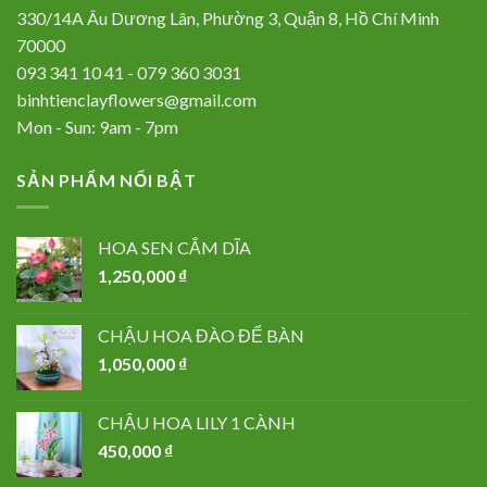
330/14A Âu Dương Lân, Phường 3, Quận 8, Hồ Chí Minh
70000
093 341 10 41 - 079 360 3031
binhtienclayflowers@gmail.com
Mon - Sun: 9am - 7pm
SẢN PHẨM NỔI BẬT
HOA SEN CẮM DĨA
1,250,000
₫
CHẬU HOA ĐÀO ĐỂ BÀN
1,050,000
₫
CHẬU HOA LILY 1 CÀNH
450,000
₫