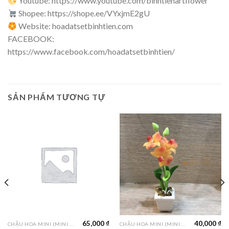
Youtube: https://www.youtube.com/binhtienartflower
Shopee: https://shope.ee/VYxjmE2gU
Website: hoadatsetbinhtien.com
FACEBOOK:
https://www.facebook.com/hoadatsetbinhtien/
SẢN PHẨM TƯƠNG TỰ
65,000
₫
40,000
₫
CHẬU HOA MINI (MINI FLOWER)
CHẬU HOA MINI (MINI FLOWER)