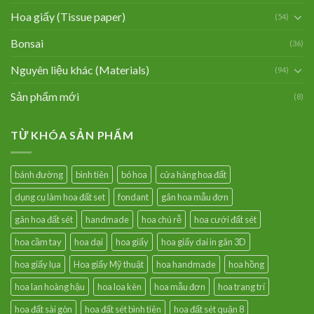
Hoa giấy (Tissue paper)
(54)
Bonsai
(36)
Nguyên liệu khác (Materials)
(94)
Sản phẩm mới
(8)
TỪ KHÓA SẢN PHẨM
bánh đường
bình tiên
bó hoa
cửa hàng hoa đất
dụng cụ làm hoa đất set
fondant
gân hoa mẫu đơn
gân hoa đất sét
handmade
hoa chú rễ
hoa cưới đất sét
hoa cầm tay
hoa dại
hoa giấy
hoa giấy dai in gân 3D
hoa giấy lụa
Hoa giấy Mỹ thuật
hoa handmade
hoa hồng
hoa lan hoàng hậu
hoa loa kèn
hoa mẫu đơn
hoa trang trí
hoa đất sài gòn
hoa đất sét bình tiên
hoa đất sét quận 8