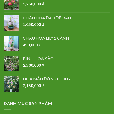
1,250,000
₫
CHẬU HOA ĐÀO ĐỂ BÀN
1,050,000
₫
CHẬU HOA LILY 1 CÀNH
450,000
₫
BÌNH HOA ĐÀO
2,500,000
₫
HOA MẪU ĐƠN - PEONY
2,150,000
₫
DANH MỤC SẢN PHẨM