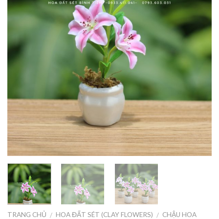
TRANG CHỦ
HOA ĐẤT SÉT (CLAY FLOWERS)
CHẬU HOA
/
/