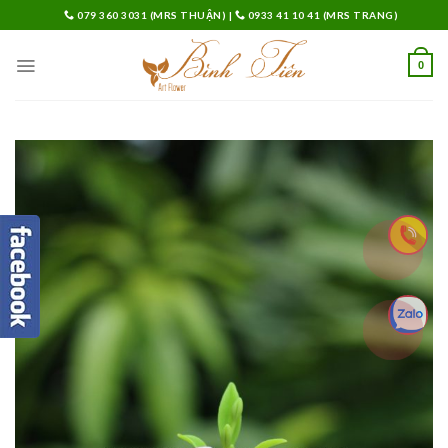
Skip
079 360 3031 (MRS THUẬN)
|
0933 41 10 41 (MRS TRANG)
to
content
0