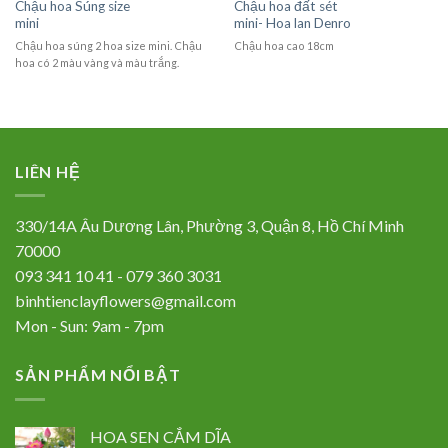
Chậu hoa Súng size
Chậu hoa đất sét
mini
mini- Hoa lan Denro
Chậu hoa súng 2 hoa size mini. Chậu
Chậu hoa cao 18cm
hoa có 2 màu vàng và màu trắng.
LIÊN HỆ
330/14A Âu Dương Lân, Phường 3, Quận 8, Hồ Chí Minh
70000
093 341 10 41 - 079 360 3031
binhtienclayflowers@gmail.com
Mon - Sun: 9am - 7pm
SẢN PHẨM NỔI BẬT
HOA SEN CẮM DĨA