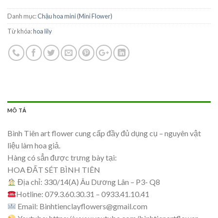
Danh mục:
Chậu hoa mini (Mini Flower)
Từ khóa:
hoa lily
MÔ TẢ
Bình Tiên art flower cung cấp đầy đủ dụng cụ – nguyên vật
liệu làm hoa giả.
Hàng có sẳn được trưng bày tại:
HOA ĐẤT SÉT BÌNH TIÊN
Địa chỉ: 330/14(A) Âu Dương Lân – P3- Q8
Hotline: 079.3.60.30.31 – 0933.41.10.41
Email:
Binhtienclayflowers@gmail.com