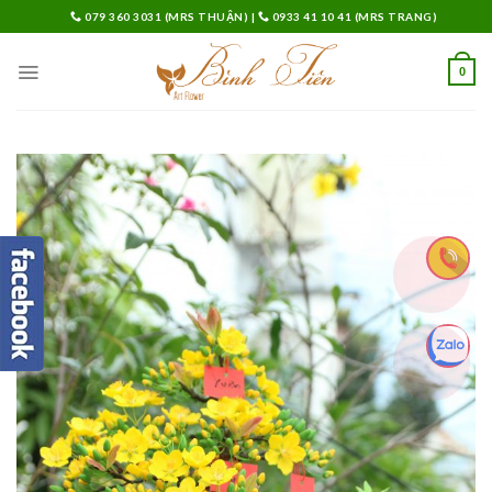
Skip
079 360 3031 (MRS THUẬN)
|
0933 41 10 41 (MRS TRANG)
to
content
0