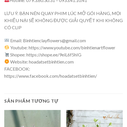
Hotline: 079.3.60.30.31 – 0933.41.10.41
LƯU Ý: BẠN NÊN QUAY PHIM LÚC MỞ GÓI HÀNG, MỌI
KHIẾU NẠI SẼ KHÔNG ĐƯỢC GIẢI QUYẾT KHI KHÔNG
CÓ CLIP
Email:
Binhtienclayflowers@gmail.com
Youtube: https://www.youtube.com/binhtienartflower
Shopee: https://shope.ee/9eiL6f5hIG
Website: hoadatsetbinhtien.com
FACEBOOK:
https://www.facebook.com/hoadatsetbinhtien/
SẢN PHẨM TƯƠNG TỰ