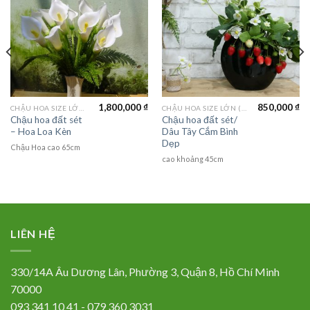
1,800,000
₫
850,000
₫
CHẬU HOA SIZE LỚN (LAGER FLOWER)
CHẬU HOA SIZE LỚN (LAGER FLOWER)
Chậu hoa đất sét
Chậu hoa đất sét/
– Hoa Loa Kèn
Dâu Tây Cắm Bình
Dẹp
Chậu Hoa cao 65cm
cao khoảng 45cm
LIÊN HỆ
330/14A Âu Dương Lân, Phường 3, Quận 8, Hồ Chí Minh
70000
093 341 10 41 - 079 360 3031