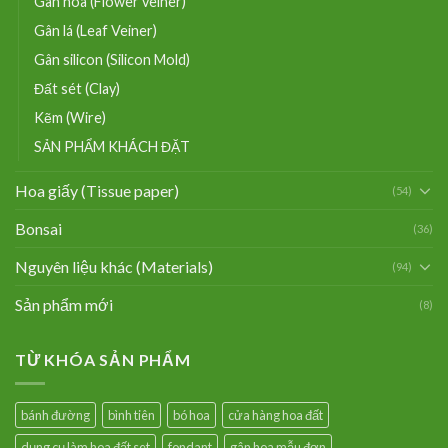
Gân hoa (Flower veiner)
Gân lá (Leaf Veiner)
Gân silicon (Silicon Mold)
Đất sét (Clay)
Kẽm (Wire)
SẢN PHẨM KHÁCH ĐẶT
Hoa giấy (Tissue paper)
(54)
Bonsai
(36)
Nguyên liệu khác (Materials)
(94)
Sản phẩm mới
(8)
TỪ KHÓA SẢN PHẨM
bánh đường
bình tiên
bó hoa
cửa hàng hoa đất
dụng cụ làm hoa đất set
fondant
gân hoa mẫu đơn