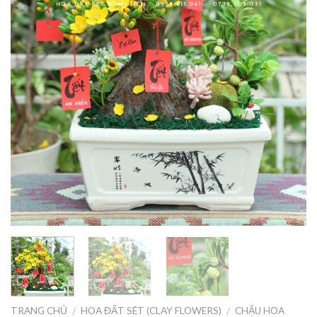
TRANG CHỦ
HOA ĐẤT SÉT (CLAY FLOWERS)
CHẬU HOA
/
/