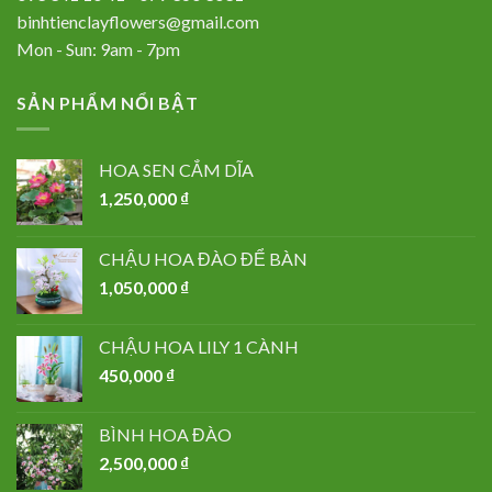
binhtienclayflowers@gmail.com
Mon - Sun: 9am - 7pm
SẢN PHẨM NỔI BẬT
HOA SEN CẮM DĨA
1,250,000
₫
CHẬU HOA ĐÀO ĐỂ BÀN
1,050,000
₫
CHẬU HOA LILY 1 CÀNH
450,000
₫
BÌNH HOA ĐÀO
2,500,000
₫