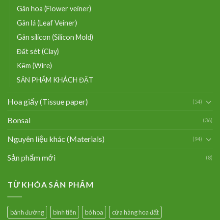
Gân hoa (Flower veiner)
Gân lá (Leaf Veiner)
Gân silicon (Silicon Mold)
Đất sét (Clay)
Kẽm (Wire)
SẢN PHẨM KHÁCH ĐẶT
Hoa giấy (Tissue paper)
(54)
Bonsai
(36)
Nguyên liệu khác (Materials)
(94)
Sản phẩm mới
(8)
TỪ KHÓA SẢN PHẨM
bánh đường
bình tiên
bó hoa
cửa hàng hoa đất