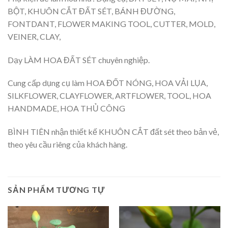
BỘT, KHUÔN CẮT ĐẤT SÉT, BÁNH ĐƯỜNG,
FONTDANT, FLOWER MAKING TOOL, CUTTER, MOLD,
VEINER, CLAY,
Dạy LÀM HOA ĐẤT SÉT chuyên nghiệp.
Cung cấp dụng cụ làm HOA ĐỐT NÓNG, HOA VẢI LỤA,
SILKFLOWER, CLAYFLOWER, ARTFLOWER, TOOL, HOA
HANDMADE, HOA THỦ CÔNG
BÌNH TIÊN nhận thiết kế KHUÔN CẮT đất sét theo bản vẻ,
theo yêu cầu riêng của khách hàng.
SẢN PHẨM TƯƠNG TỰ