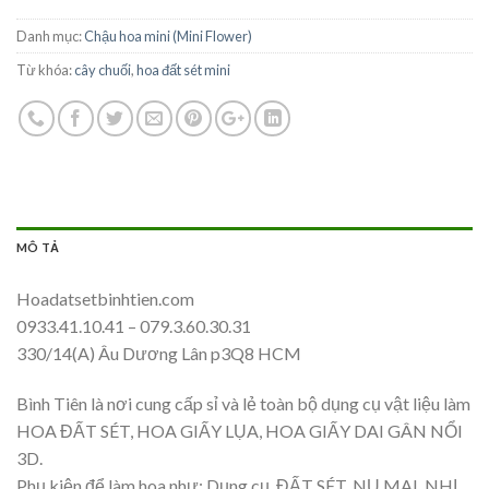
Danh mục:
Chậu hoa mini (Mini Flower)
Từ khóa:
cây chuối
,
hoa đất sét mini
MÔ TẢ
Hoadatsetbinhtien.com
0933.41.10.41 – 079.3.60.30.31
330/14(A) Âu Dương Lân p3Q8 HCM
Bình Tiên là nơi cung cấp sỉ và lẻ toàn bộ dụng cụ vật liệu làm
HOA ĐẤT SÉT, HOA GIẤY LỤA, HOA GIẤY DAI GÂN NỔI
3D.
Phụ kiện để làm hoa như: Dụng cụ, ĐẤT SÉT, NỤ MAI, NHỊ