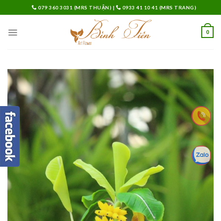
Skip
079 360 3031 (MRS THUẬN)
|
0933 41 10 41 (MRS TRANG)
to
content
0