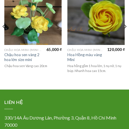
65,000
₫
120,000
₫
CHẬU HOA MINI (MINI FLOWER)
CHẬU HOA MINI (MINI FLOWER)
Chậu hoa sen vàng 2
Hoa Hồng màu vàng
hoa lớn size mini
Mini
Chậu hoa sen Vàng cao 20cm
Hoa hồng gồm 1 hoa lớn, 1 nụ nở, 1 nụ
búp. Nhanh hoa cao 15cm.
LIÊN HỆ
330/14A Âu Dương Lân, Phường 3, Quận 8, Hồ Chí Minh
70000