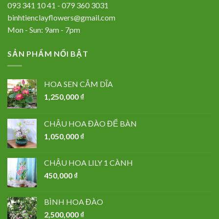
093 341 10 41 - 079 360 3031
binhtienclayflowers@gmail.com
Mon - Sun: 9am - 7pm
SẢN PHẨM NỔI BẬT
HOA SEN CẮM DĨA
1,250,000
₫
CHẬU HOA ĐÀO ĐỂ BÀN
1,050,000
₫
CHẬU HOA LILY 1 CÀNH
450,000
₫
BÌNH HOA ĐÀO
2,500,000
₫