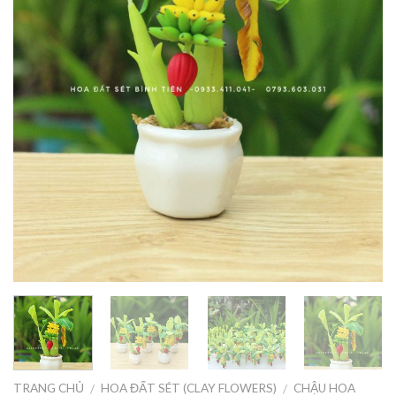
TRANG CHỦ
HOA ĐẤT SÉT (CLAY FLOWERS)
CHẬU HOA
/
/