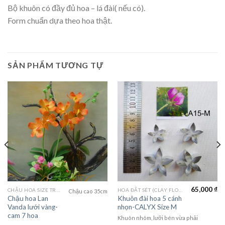
Bộ khuôn có đầy đủ hoa – lá đài( nếu có).
Form chuẩn dựa theo hoa thật.
SẢN PHẨM TƯƠNG TỰ
65,000
₫
CHẬU HOA SIZE TRUNG (MEDIUM FLOWER)
HOA ĐẤT SÉT (CLAY FLOWERS)
Chậu cao 35cm
Chậu hoa Lan
Khuôn đài hoa 5 cánh
Vanda lưới vàng-
nhọn-CALYX Size M
cam 7 hoa
Khuôn nhôm, lưỡi bén vừa phải