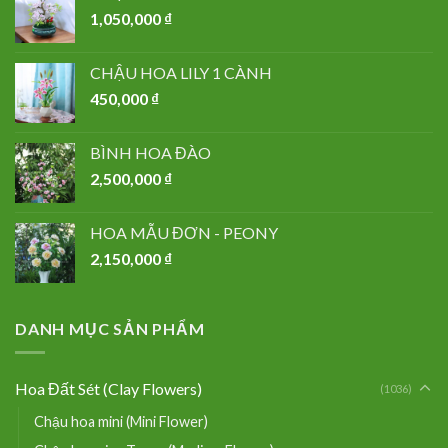
1,050,000
₫
CHẬU HOA LILY 1 CÀNH
450,000
₫
BÌNH HOA ĐÀO
2,500,000
₫
HOA MẪU ĐƠN - PEONY
2,150,000
₫
DANH MỤC SẢN PHẨM
Hoa Đất Sét (Clay Flowers)
(1036)
Chậu hoa mini (Mini Flower)