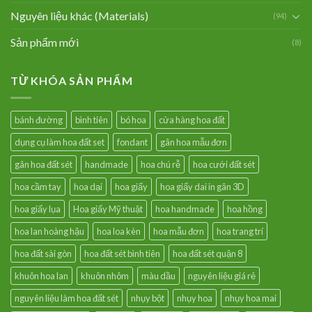
Nguyên liệu khác (Materials)
(94)
Sản phẩm mới
(8)
TỪ KHÓA SẢN PHẨM
bánh đường
bình tiên
bó hoa
cửa hàng hoa đất
dụng cụ làm hoa đất set
fondant
gân hoa mẫu đơn
gân hoa đất sét
handmade
hoa chú rễ
hoa cưới đất sét
hoa cầm tay
hoa dại
hoa giấy
hoa giấy dai in gân 3D
hoa giấy lụa
Hoa giấy Mỹ thuật
hoa handmade
hoa hồng
hoa lan hoàng hậu
hoa loa kèn
hoa mẫu đơn
hoa trang trí
hoa đất sài gòn
hoa đất sét bình tiên
hoa đất sét quận 8
khuôn hoa lan
khuôn nhôm
màu dầu
nguyên liệu giá rẻ
nguyên liệu làm hoa đất sét
nhụy bột
nhụy hoa
nhụy hoa mai