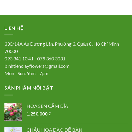
LIÊN HỆ
330/14A Âu Dương Lân, Phường 3, Quận 8, Hồ Chí Minh
70000
093 341 10 41 - 079 360 3031
binhtienclayflowers@gmail.com
Mon - Sun: 9am - 7pm
SẢN PHẨM NỔI BẬT
HOA SEN CẮM DĨA
1,250,000
₫
CHẬU HOA ĐÀO ĐỂ BÀN