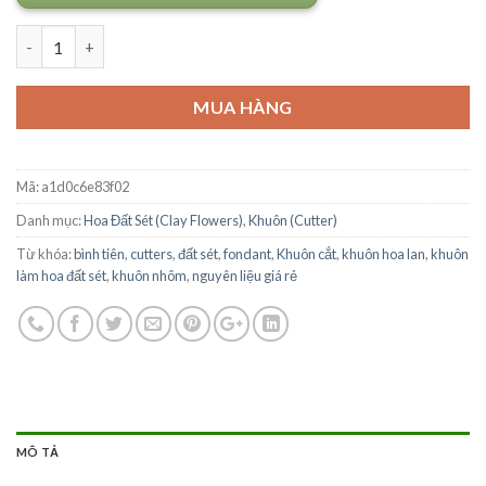
Số lượng
MUA HÀNG
Mã:
a1d0c6e83f02
Danh mục:
Hoa Đất Sét (Clay Flowers)
,
Khuôn (Cutter)
Từ khóa:
bình tiên
,
cutters
,
đất sét
,
fondant
,
Khuôn cắt
,
khuôn hoa lan
,
khuôn
làm hoa đất sét
,
khuôn nhôm
,
nguyên liệu giá rẻ
MÔ TẢ