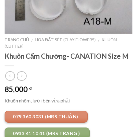
TRANG CHỦ
HOA ĐẤT SÉT (CLAY FLOWERS)
KHUÔN
/
/
(CUTTER)
Khuôn Cẩm Chướng- CANATION Size M
85,000
₫
Khuôn nhôm, lưỡi bén vừa phải
079 360 3031 (MRS THUẬN)
0933 41 10 41 (MRS TRANG )