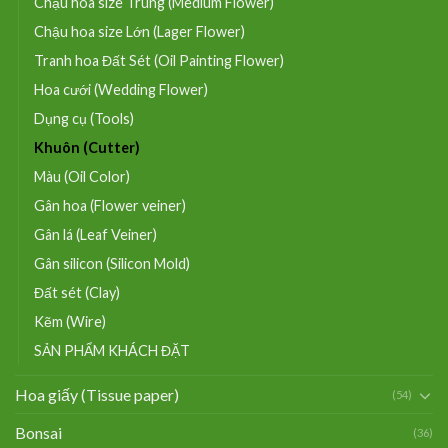
Chậu hoa size Trung (Medium Flower)
Chậu hoa size Lớn (Lager Flower)
Tranh hoa Đất Sét (Oil Painting Flower)
Hoa cưới (Wedding Flower)
Dụng cụ (Tools)
Khuôn (Cutter)
Màu (Oil Color)
Gân hoa (Flower veiner)
Gân lá (Leaf Veiner)
Gân silicon (Silicon Mold)
Đất sét (Clay)
Kẽm (Wire)
SẢN PHẨM KHÁCH ĐẶT
Hoa giấy (Tissue paper)
(54)
Bonsai
(36)