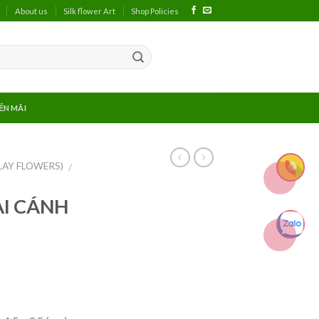
About us
Silk flower Art
Shop Policies
ẾN MÃI
LAY FLOWERS)
/
I CÁNH