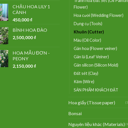
Tranh hoa Đất Sét (Oil Painti
CHẬU HOA LILY 1
Flower)
CÀNH
Hoa cưới (Wedding Flower)
450,000
₫
Dụng cụ (Tools)
BÌNH HOA ĐÀO
Khuôn (Cutter)
2,500,000
₫
Màu (Oil Color)
Gân hoa (Flower veiner)
HOA MẪU ĐƠN -
Gân lá (Leaf Veiner)
PEONY
Gân silicon (Silicon Mold)
2,150,000
₫
Đất sét (Clay)
Kẽm (Wire)
SẢN PHẨM KHÁCH ĐẶT
Hoa giấy (Tissue paper)
(
Bonsai
Nguyên liệu khác (Materials)
(