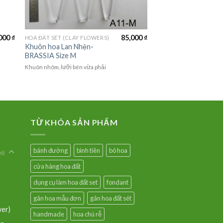
000
₫
85,000
₫
HOA ĐẤT SÉT (CLAY FLOWERS)
Khuôn hoa Lan Nhện-
BRASSIA Size M
Khuôn nhôm, lưỡi bén vừa phải
TỪ KHÓA SẢN PHẨM
bánh đường
bình tiên
bó hoa
6)
cửa hàng hoa đất
dụng cụ làm hoa đất set
fondant
gân hoa mẫu đơn
gân hoa đất sét
wer)
handmade
hoa chú rễ