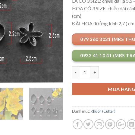
LÁ CÓ 3 SIZE: chiều dài lá 5,5 –
HOA CÓ 3 SIZE: chiều dài cánh 
(cm)
ĐÀI HOA đường kính 2,7 ( cm
079 360 3031 (MRS TH
0933 41 10 41 (MRS TR
Số lượng
MUA HÀN
Danh mục:
Khuôn (Cutter)