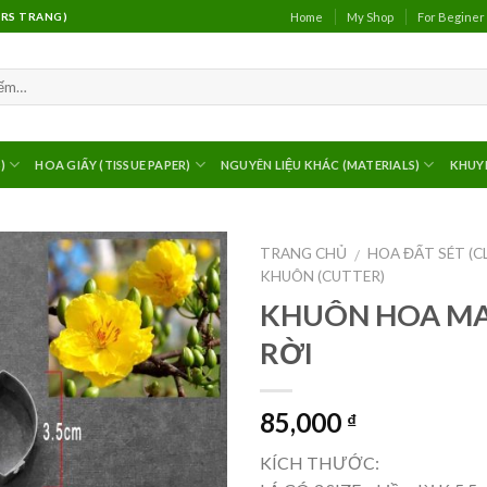
Home
My Shop
For Beginer
(MRS TRANG)
)
HOA GIẤY (TISSUE PAPER)
NGUYÊN LIỆU KHÁC (MATERIALS)
KHUY
TRANG CHỦ
HOA ĐẤT SÉT (C
/
KHUÔN (CUTTER)
KHUÔN HOA MA
RỜI
85,000
₫
KÍCH THƯỚC: