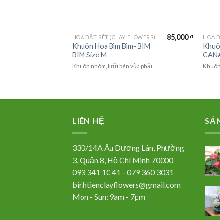
110,000
₫
85,000
₫
FLOWERS)
HOA ĐẤT SÉT (CLAY FLOWERS)
HOA Đ
Điểu-
Khuôn Hoa Bìm Bìm- BIM
Khuô
E Size
BIM Size M
CANA
Khuôn nhôm, lưỡi bén vừa phải
Khuôn 
vừa phải
LIÊN HỆ
SẢ
330/14A Âu Dương Lân, Phường
3, Quận 8, Hồ Chí Minh 70000
093 341 10 41 - 079 360 3031
binhtienclayflowers@gmail.com
Mon - Sun: 9am - 7pm