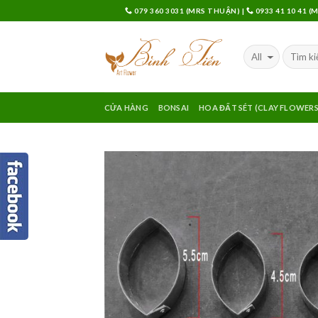
Skip
079 360 3031 (MRS THUẬN)
|
0933 41 10 41 
to
content
CỬA HÀNG
BONSAI
HOA ĐẤT SÉT (CLAY FLOWERS