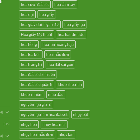
ng
hoa cưới đất sét
hoa cầm tay
hoa dại
hoa giấy
hoa giấy dai in gân 3D
hoa giấy lụa
Hoa giấy Mỹ thuật
hoa handmade
hoa hồng
hoa lan hoàng hậu
hoa loa kèn
hoa mẫu đơn
hoa trang trí
hoa đất sài gòn
hoa đất sét bình tiên
hoa đất sét quận 8
khuôn hoa lan
khuôn nhôm
màu dầu
nguyên liệu giá rẻ
54)
nguyên liệu làm hoa đất sét
nhụy bột
(36)
nhụy hoa
nhụy hoa mai
nhụy hoa mẫu đơn
nhụy lan
94)