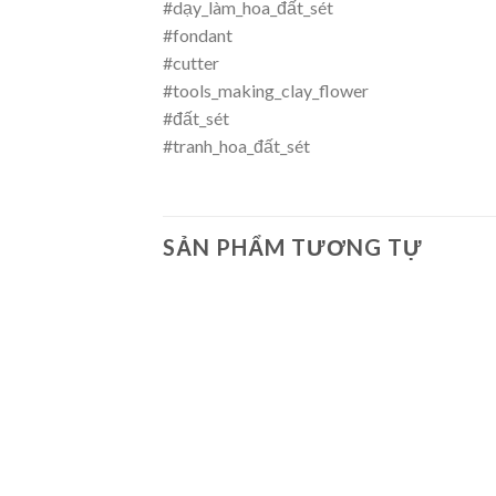
#dạy_làm_hoa_đất_sét
#fondant
#cutter
#tools_making_clay_flower
#đất_sét
#tranh_hoa_đất_sét
SẢN PHẨM TƯƠNG TỰ