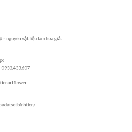
 – nguyên vật liệu làm hoa giả.
Q8
 – 0933.433.607
tienartflower
adatsetbinhtien/