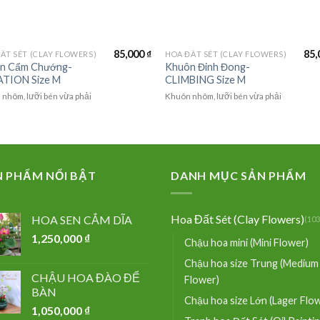
85,000
₫
85,
ẤT SÉT (CLAY FLOWERS)
HOA ĐẤT SÉT (CLAY FLOWERS)
n Cẩm Chướng-
Khuôn Đinh Đong-
TION Size M
CLIMBING Size M
nhôm, lưỡi bén vừa phải
Khuôn nhôm, lưỡi bén vừa phải
N PHẨM NỔI BẬT
DANH MỤC SẢN PHẨM
Hoa Đất Sét (Clay Flowers)
HOA SEN CẮM DĨA
(103
1,250,000
₫
Chậu hoa mini (Mini Flower)
Chậu hoa size Trung (Medium
CHẬU HOA ĐÀO ĐỂ
Flower)
BÀN
Chậu hoa size Lớn (Lager Flo
1,050,000
₫