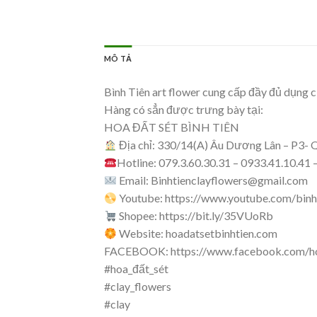
MÔ TẢ
Bình Tiên art flower cung cấp đầy đủ dụng cụ
Hàng có sẳn được trưng bày tại:
HOA ĐẤT SÉT BÌNH TIÊN
Địa chỉ: 330/14(A) Âu Dương Lân – P3- 
Hotline: 079.3.60.30.31 – 0933.41.10.41
Email:
Binhtienclayflowers@gmail.com
Youtube: https://www.youtube.com/binh
Shopee: https://bit.ly/35VUoRb
Website: hoadatsetbinhtien.com
FACEBOOK: https://www.facebook.com/ho
#hoa_đất_sét
#clay_flowers
#clay