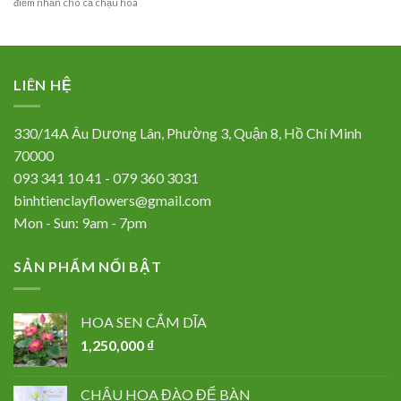
điểm nhấn cho cả chậu hoa
LIÊN HỆ
330/14A Âu Dương Lân, Phường 3, Quận 8, Hồ Chí Minh
70000
093 341 10 41 - 079 360 3031
binhtienclayflowers@gmail.com
Mon - Sun: 9am - 7pm
SẢN PHẨM NỔI BẬT
HOA SEN CẮM DĨA
1,250,000
₫
CHẬU HOA ĐÀO ĐỂ BÀN