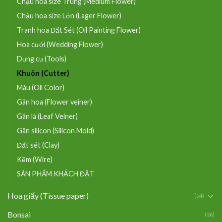
Chậu hoa size Trung (Medium Flower)
Chậu hoa size Lớn (Lager Flower)
Tranh hoa Đất Sét (Oil Painting Flower)
Hoa cưới (Wedding Flower)
Dụng cụ (Tools)
Khuôn (Cutter)
Màu (Oil Color)
Gân hoa (Flower veiner)
Gân lá (Leaf Veiner)
Gân silicon (Silicon Mold)
Đất sét (Clay)
Kẽm (Wire)
SẢN PHẨM KHÁCH ĐẶT
Hoa giấy (Tissue paper)
(54)
Bonsai
(36)