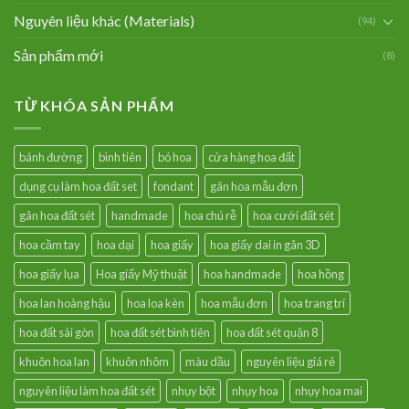
Nguyên liệu khác (Materials)
(94)
Sản phẩm mới
(8)
TỪ KHÓA SẢN PHẨM
bánh đường
bình tiên
bó hoa
cửa hàng hoa đất
dụng cụ làm hoa đất set
fondant
gân hoa mẫu đơn
gân hoa đất sét
handmade
hoa chú rễ
hoa cưới đất sét
hoa cầm tay
hoa dại
hoa giấy
hoa giấy dai in gân 3D
hoa giấy lụa
Hoa giấy Mỹ thuật
hoa handmade
hoa hồng
hoa lan hoàng hậu
hoa loa kèn
hoa mẫu đơn
hoa trang trí
hoa đất sài gòn
hoa đất sét bình tiên
hoa đất sét quận 8
khuôn hoa lan
khuôn nhôm
màu dầu
nguyên liệu giá rẻ
nguyên liệu làm hoa đất sét
nhụy bột
nhụy hoa
nhụy hoa mai