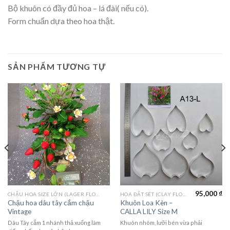
Bộ khuôn có đầy đủ hoa – lá đài( nếu có).
Form chuẩn dựa theo hoa thật.
SẢN PHẨM TƯƠNG TỰ
95,000
₫
CHẬU HOA SIZE LỚN (LAGER FLOWER)
HOA ĐẤT SÉT (CLAY FLOWERS)
Chậu hoa dâu tây cắm chậu
Khuôn Loa Kèn –
Vintage
CALLA LILY Size M
Dâu Tây cắm 1 nhánh thả xuống làm
Khuôn nhôm, lưỡi bén vừa phải