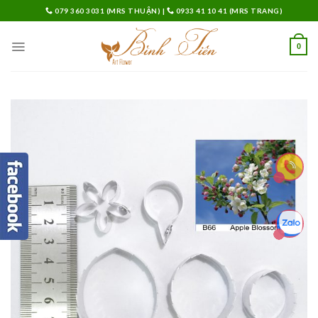
Skip
079 360 3031 (MRS THUẬN)
|
0933 41 10 41 (MRS TRANG)
to
content
0