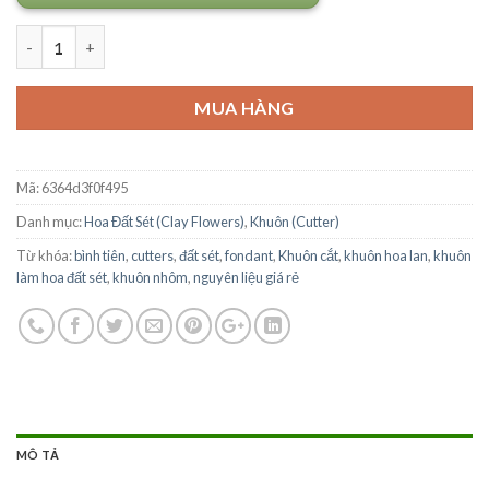
Số lượng
MUA HÀNG
Mã:
6364d3f0f495
Danh mục:
Hoa Đất Sét (Clay Flowers)
,
Khuôn (Cutter)
Từ khóa:
bình tiên
,
cutters
,
đất sét
,
fondant
,
Khuôn cắt
,
khuôn hoa lan
,
khuôn
làm hoa đất sét
,
khuôn nhôm
,
nguyên liệu giá rẻ
MÔ TẢ