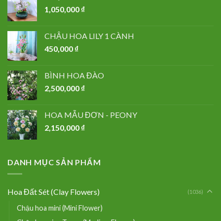
1,050,000
₫
CHẬU HOA LILY 1 CÀNH
450,000
₫
BÌNH HOA ĐÀO
2,500,000
₫
HOA MẪU ĐƠN - PEONY
2,150,000
₫
DANH MỤC SẢN PHẨM
Hoa Đất Sét (Clay Flowers)
(1036)
Chậu hoa mini (Mini Flower)