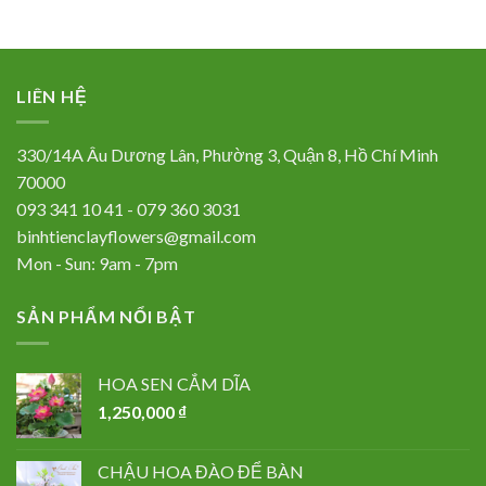
LIÊN HỆ
330/14A Âu Dương Lân, Phường 3, Quận 8, Hồ Chí Minh
70000
093 341 10 41 - 079 360 3031
binhtienclayflowers@gmail.com
Mon - Sun: 9am - 7pm
SẢN PHẨM NỔI BẬT
HOA SEN CẮM DĨA
1,250,000
₫
CHẬU HOA ĐÀO ĐỂ BÀN