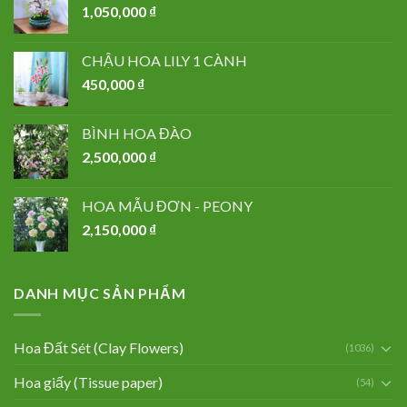
1,050,000
₫
CHẬU HOA LILY 1 CÀNH
450,000
₫
BÌNH HOA ĐÀO
2,500,000
₫
HOA MẪU ĐƠN - PEONY
2,150,000
₫
DANH MỤC SẢN PHẨM
Hoa Đất Sét (Clay Flowers)
(1036)
Hoa giấy (Tissue paper)
(54)