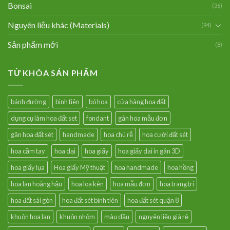
Bonsai
(36)
Nguyên liệu khác (Materials)
(94)
Sản phẩm mới
(8)
TỪ KHÓA SẢN PHẨM
bánh đường
bình tiên
bó hoa
cửa hàng hoa đất
dụng cụ làm hoa đất set
fondant
gân hoa mẫu đơn
gân hoa đất sét
handmade
hoa chú rễ
hoa cưới đất sét
hoa cầm tay
hoa dại
hoa giấy
hoa giấy dai in gân 3D
hoa giấy lụa
Hoa giấy Mỹ thuật
hoa handmade
hoa hồng
hoa lan hoàng hậu
hoa loa kèn
hoa mẫu đơn
hoa trang trí
hoa đất sài gòn
hoa đất sét bình tiên
hoa đất sét quận 8
khuôn hoa lan
khuôn nhôm
màu dầu
nguyên liệu giá rẻ