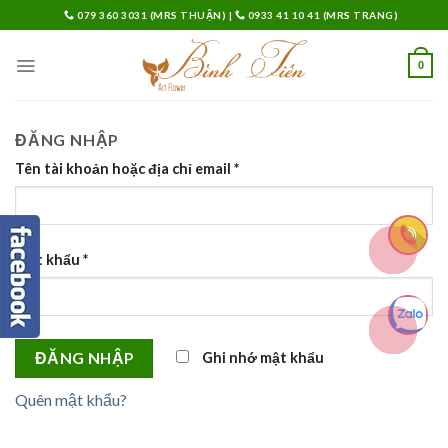
Skip
079 360 3031 (MRS THUẬN)
|
0933 41 10 41 (MRS TRANG)
to
content
0
ĐĂNG NHẬP
Tên tài khoản hoặc địa chỉ email
*
Mật khẩu
*
Ghi nhớ mật khẩu
ĐĂNG NHẬP
Quên mật khẩu?