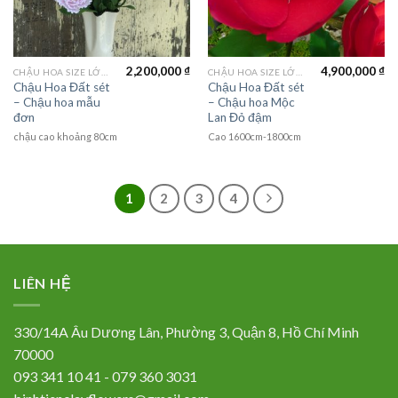
2,200,000
₫
4,900,000
₫
CHẬU HOA SIZE LỚN (LAGER FLOWER)
CHẬU HOA SIZE LỚN (LAGER FLOWER)
Chậu Hoa Đất sét
Chậu Hoa Đất sét
– Chậu hoa mẫu
– Chậu hoa Mộc
đơn
Lan Đỏ đậm
chậu cao khoảng 80cm
Cao 1600cm-1800cm
1
2
3
4
LIÊN HỆ
330/14A Âu Dương Lân, Phường 3, Quận 8, Hồ Chí Minh
70000
093 341 10 41 - 079 360 3031