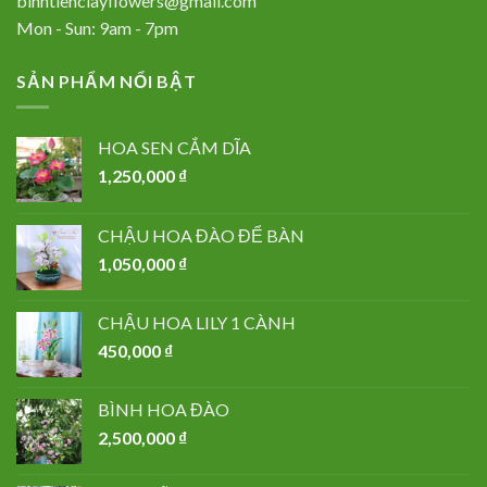
binhtienclayflowers@gmail.com
Mon - Sun: 9am - 7pm
SẢN PHẨM NỔI BẬT
HOA SEN CẮM DĨA
1,250,000
₫
CHẬU HOA ĐÀO ĐỂ BÀN
1,050,000
₫
CHẬU HOA LILY 1 CÀNH
450,000
₫
BÌNH HOA ĐÀO
2,500,000
₫