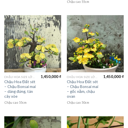
Chậu cao 55cm
1,450,000
₫
1,450,000
₫
CHẬU HOA SIZE LỚN (LAGER FLOWER)
CHẬU HOA SIZE LỚN (LAGER FLOWER)
Chậu Hoa Đất sét
Chậu Hoa Đất sét
– Chậu Bonsai mai
– Chậu Bonsai mai
– dáng đứng, tán
– gốc nằm, chậu
cây xòe
ovan
Chậu cao 55cm
Chậu cao 50cm