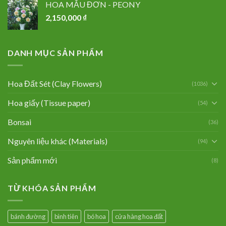
HOA MẪU ĐƠN - PEONY
2,150,000
₫
DANH MỤC SẢN PHẨM
Hoa Đất Sét (Clay Flowers)
(1036)
Hoa giấy (Tissue paper)
(54)
Bonsai
(36)
Nguyên liệu khác (Materials)
(94)
Sản phẩm mới
(8)
TỪ KHÓA SẢN PHẨM
bánh đường
bình tiên
bó hoa
cửa hàng hoa đất