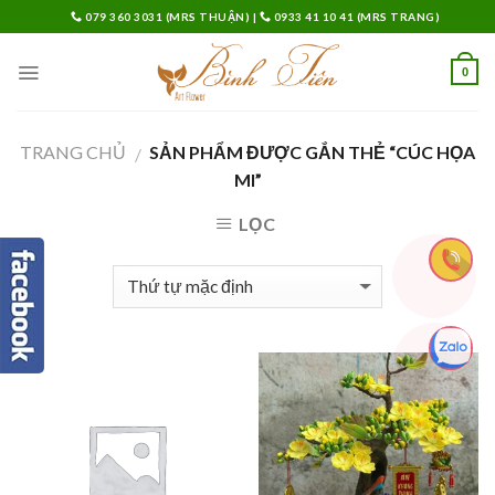
Skip
079 360 3031 (MRS THUẬN)
|
0933 41 10 41 (MRS TRANG)
to
content
0
TRANG CHỦ
SẢN PHẨM ĐƯỢC GẮN THẺ “CÚC HỌA
/
MI”
LỌC