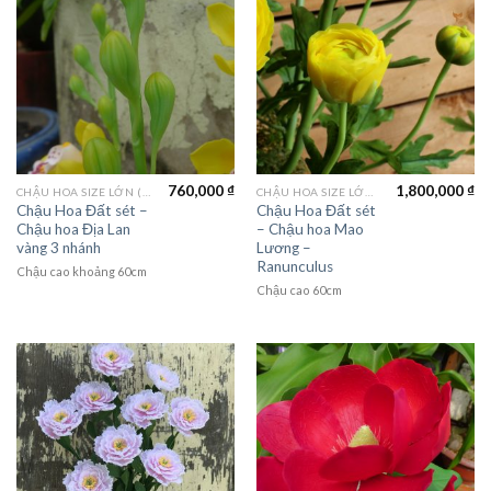
760,000
₫
1,800,000
₫
CHẬU HOA SIZE LỚN (LAGER FLOWER)
CHẬU HOA SIZE LỚN (LAGER FLOWER)
Chậu Hoa Đất sét –
Chậu Hoa Đất sét
Chậu hoa Địa Lan
– Chậu hoa Mao
vàng 3 nhánh
Lương –
Ranunculus
Chậu cao khoảng 60cm
Chậu cao 60cm