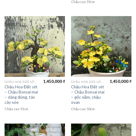
Chậu cao 55cm
1,450,000
₫
1,450,000
₫
CHẬU HOA SIZE LỚN (LAGER FLOWER)
CHẬU HOA SIZE LỚN (LAGER FLOWER)
Chậu Hoa Đất sét
Chậu Hoa Đất sét
– Chậu Bonsai mai
– Chậu Bonsai mai
– dáng đứng, tán
– gốc nằm, chậu
cây xòe
ovan
Chậu cao 55cm
Chậu cao 50cm