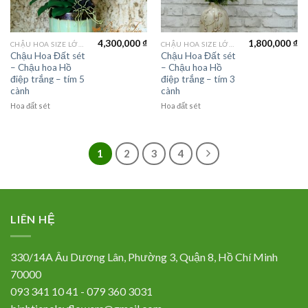
4,300,000
₫
1,800,000
₫
CHẬU HOA SIZE LỚN (LAGER FLOWER)
CHẬU HOA SIZE LỚN (LAGER FLOWER)
Chậu Hoa Đất sét
Chậu Hoa Đất sét
– Chậu hoa Hồ
– Chậu hoa Hồ
điệp trắng – tím 5
điệp trắng – tím 3
cành
cành
Hoa đất sét
Hoa đất sét
1
2
3
4
LIÊN HỆ
330/14A Âu Dương Lân, Phường 3, Quận 8, Hồ Chí Minh
70000
093 341 10 41 - 079 360 3031