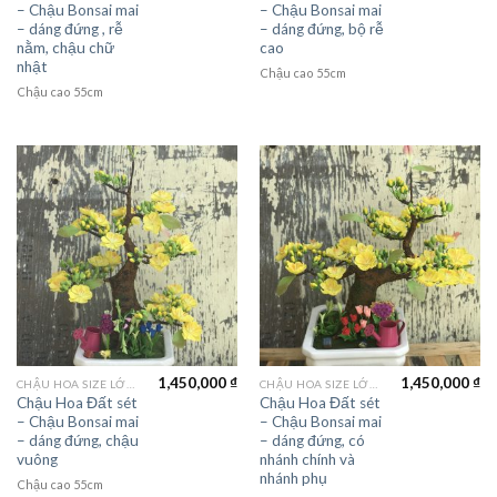
– Chậu Bonsai mai
– Chậu Bonsai mai
– dáng đứng , rễ
– dáng đứng, bộ rễ
nằm, chậu chữ
cao
nhật
Chậu cao 55cm
Chậu cao 55cm
1,450,000
₫
1,450,000
₫
CHẬU HOA SIZE LỚN (LAGER FLOWER)
CHẬU HOA SIZE LỚN (LAGER FLOWER)
Chậu Hoa Đất sét
Chậu Hoa Đất sét
– Chậu Bonsai mai
– Chậu Bonsai mai
– dáng đứng, chậu
– dáng đứng, có
vuông
nhánh chính và
nhánh phụ
Chậu cao 55cm