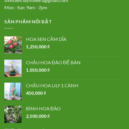
binhtienclayflowers@gmail.com
Mon - Sun: 9am - 7pm
SẢN PHẨM NỔI BẬT
HOA SEN CẮM DĨA
1,250,000
₫
CHẬU HOA ĐÀO ĐỂ BÀN
1,050,000
₫
CHẬU HOA LILY 1 CÀNH
450,000
₫
BÌNH HOA ĐÀO
2,500,000
₫