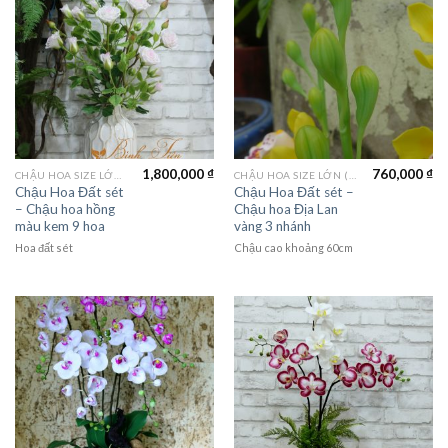
1,800,000
₫
760,000
₫
CHẬU HOA SIZE LỚN (LAGER FLOWER)
CHẬU HOA SIZE LỚN (LAGER FLOWER)
Chậu Hoa Đất sét
Chậu Hoa Đất sét –
– Chậu hoa hồng
Chậu hoa Địa Lan
màu kem 9 hoa
vàng 3 nhánh
Hoa đất sét
Chậu cao khoảng 60cm