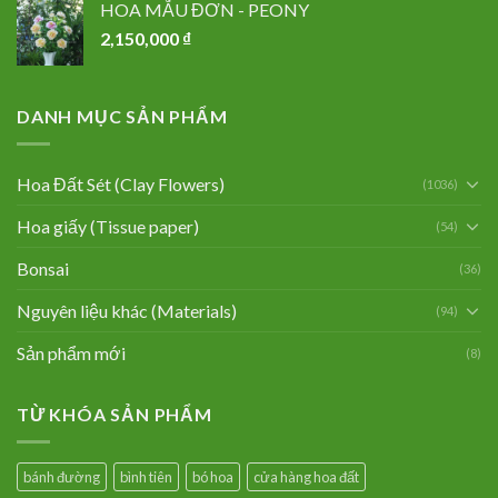
HOA MẪU ĐƠN - PEONY
2,150,000
₫
DANH MỤC SẢN PHẨM
Hoa Đất Sét (Clay Flowers)
(1036)
Hoa giấy (Tissue paper)
(54)
Bonsai
(36)
Nguyên liệu khác (Materials)
(94)
Sản phẩm mới
(8)
TỪ KHÓA SẢN PHẨM
bánh đường
bình tiên
bó hoa
cửa hàng hoa đất