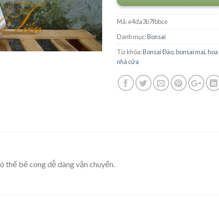
Mã:
e4da3b7fbbce
Danh mục:
Bonsai
Từ khóa:
Bonsai Đào
,
bonsai mai
,
hoa 
nhà cửa
có thể bẻ cong dễ dàng vận chuyển.