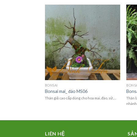
5,500,000
₫
BONSAI
BONS
Mai
Bonsai mai_ đào MS06
Bons
80cm
Thân giả cao cấp dùng cho hoa mai, đào, sứ,…
Thân l
nhánh
LIÊN HỆ
SẢ