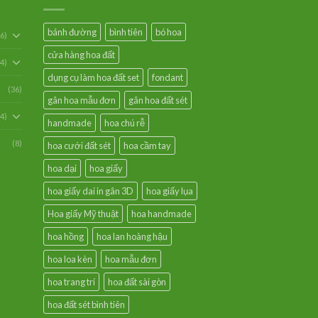
bánh đường
bình tiên
bó hoa
6)
cửa hàng hoa đất
54)
dụng cụ làm hoa đất set
fondant
(36)
gân hoa mẫu đơn
gân hoa đất sét
94)
handmade
hoa chú rễ
(8)
hoa cưới đất sét
hoa cầm tay
hoa dại
hoa giấy
hoa giấy dai in gân 3D
hoa giấy lụa
Hoa giấy Mỹ thuật
hoa handmade
hoa hồng
hoa lan hoàng hậu
hoa loa kèn
hoa mẫu đơn
hoa trang trí
hoa đất sài gòn
hoa đất sét bình tiên