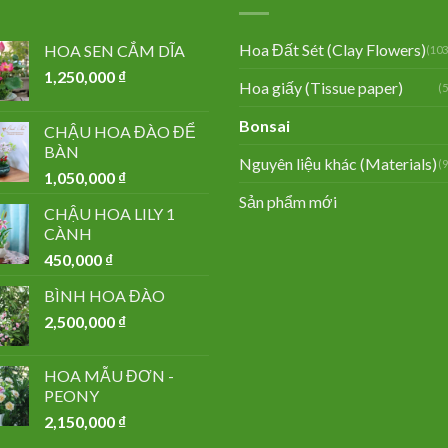
Hoa Đất Sét (Clay Flowers)
HOA SEN CẮM DĨA
(103
1,250,000
₫
Hoa giấy (Tissue paper)
(
Bonsai
CHẬU HOA ĐÀO ĐỂ
BÀN
Nguyên liệu khác (Materials)
(
1,050,000
₫
Sản phẩm mới
CHẬU HOA LILY 1
CÀNH
450,000
₫
BÌNH HOA ĐÀO
2,500,000
₫
HOA MẪU ĐƠN -
PEONY
2,150,000
₫