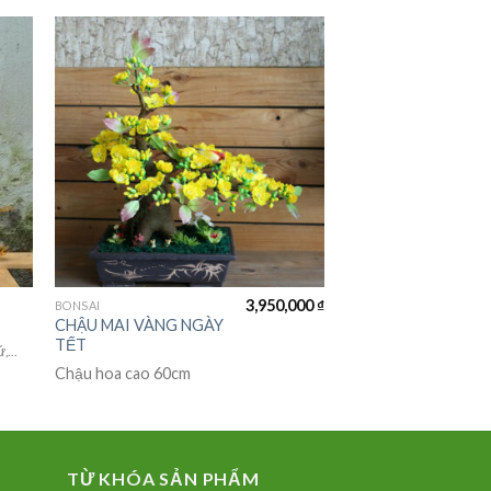
3,950,000
₫
BONSAI
CHẬU MAI VÀNG NGÀY
TẾT
ứ,…
Chậu hoa cao 60cm
TỪ KHÓA SẢN PHẨM