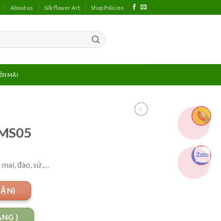
About us
Silk flower Art
Shop Policies
ẾN MÃI
 MS05
 mai, đào, sứ,…
UẬN)
ANG )