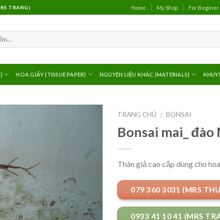
Home
My Shop
For Beginer
(MRS TRANG)
)
HOA GIẤY (TISSUE PAPER)
NGUYÊN LIỆU KHÁC (MATERIALS)
KHUY
TRANG CHỦ
BONSAI
/
Bonsai mai_ đào
Thân giả cao cấp dùng cho hoa
079 360 3031 (MRS TH
0933 41 10 41 (MRS TR