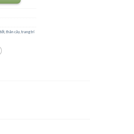
tết
,
thân cây
,
trang trí