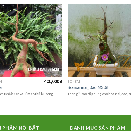
400,000
₫
AI
BONSAI
ai
Bonsai mai_ đào MS08
àm từ đất sét và kẽm có thể bẻ cong
Thân giả cao cấp dùng cho hoa mai, đào, s
N PHẨM NỔI BẬT
DANH MỤC SẢN PHẨM