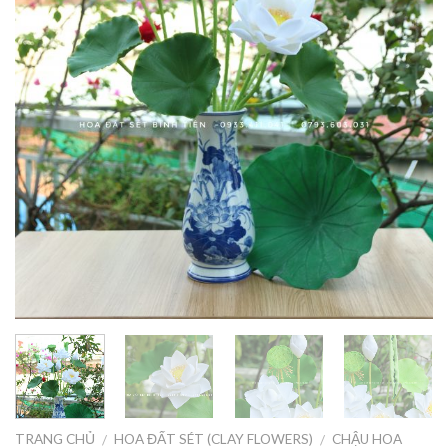
TRANG CHỦ
HOA ĐẤT SÉT (CLAY FLOWERS)
CHẬU HOA
/
/