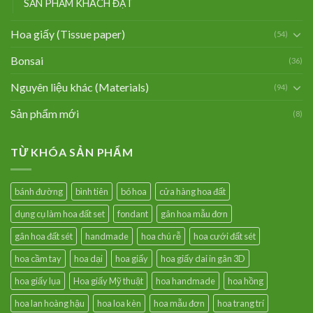
SẢN PHẨM KHÁCH ĐẶT
Hoa giấy (Tissue paper)
(54)
Bonsai
(36)
Nguyên liệu khác (Materials)
(94)
Sản phẩm mới
(8)
TỪ KHÓA SẢN PHẨM
bánh đường
bình tiên
bó hoa
cửa hàng hoa đất
dụng cụ làm hoa đất set
fondant
gân hoa mẫu đơn
gân hoa đất sét
handmade
hoa chú rễ
hoa cưới đất sét
hoa cầm tay
hoa dại
hoa giấy
hoa giấy dai in gân 3D
hoa giấy lụa
Hoa giấy Mỹ thuật
hoa handmade
hoa hồng
hoa lan hoàng hậu
hoa loa kèn
hoa mẫu đơn
hoa trang trí