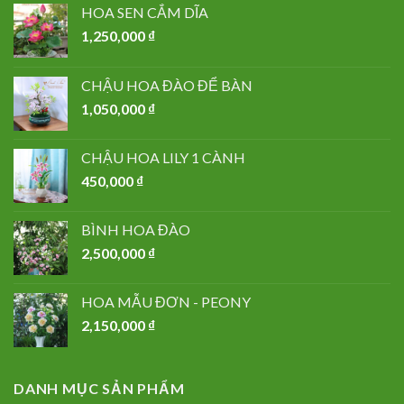
HOA SEN CẮM DĨA
1,250,000
₫
CHẬU HOA ĐÀO ĐỂ BÀN
1,050,000
₫
CHẬU HOA LILY 1 CÀNH
450,000
₫
BÌNH HOA ĐÀO
2,500,000
₫
HOA MẪU ĐƠN - PEONY
2,150,000
₫
DANH MỤC SẢN PHẨM