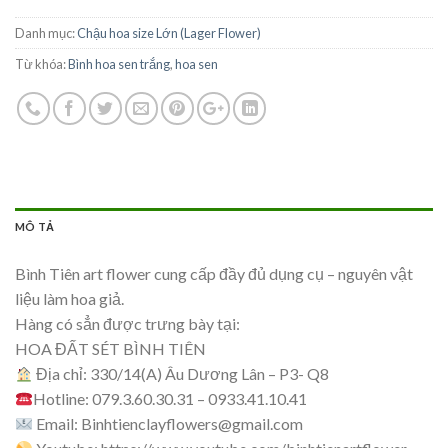
Danh mục:
Chậu hoa size Lớn (Lager Flower)
Từ khóa:
Bình hoa sen trắng
,
hoa sen
MÔ TẢ
Bình Tiên art flower cung cấp đầy đủ dụng cụ – nguyên vật
liệu làm hoa giả.
Hàng có sẳn được trưng bày tại:
HOA ĐẤT SÉT BÌNH TIÊN
Địa chỉ: 330/14(A) Âu Dương Lân – P3- Q8
Hotline: 079.3.60.30.31 – 0933.41.10.41
Email:
Binhtienclayflowers@gmail.com