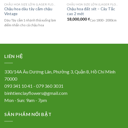
CHẬU HOA SIZE LỚN (LAGER FLOWER)
CHẬU HOA SIZE LỚN (LAGER FLOWER)
Chậu hoa dâu tây cắm chậu
Chậu hoa đất sét – Cây Tắc
Vintage
cao 2 mét
18,000,000
₫
Dâu Tây cắm 1 nhánh thả xuống làm
Cao 1800 - 2000cm
điểm nhấn cho cả chậu hoa
LIÊN HỆ
330/14A Âu Dương Lân, Phường 3, Quận 8, Hồ Chí Minh
70000
093 341 10 41 - 079 360 3031
binhtienclayflowers@gmail.com
Mon - Sun: 9am - 7pm
SẢN PHẨM NỔI BẬT