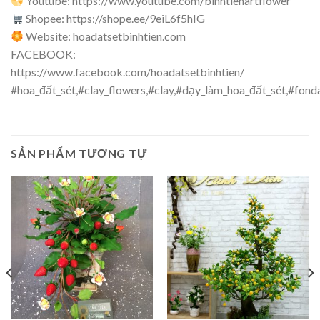
Youtube: https://www.youtube.com/binhtienartflower
Shopee: https://shope.ee/9eiL6f5hIG
Website: hoadatsetbinhtien.com
FACEBOOK:
https://www.facebook.com/hoadatsetbinhtien/
#hoa_đất_sét,#clay_flowers,#clay,#dạy_làm_hoa_đất_sét,#fonda
SẢN PHẨM TƯƠNG TỰ