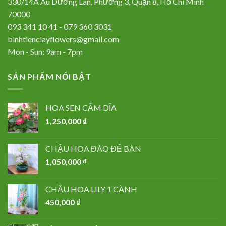
330/14A Âu Dương Lân, Phường 3, Quận 8, Hồ Chí Minh
70000
093 341 10 41 - 079 360 3031
binhtienclayflowers@gmail.com
Mon - Sun: 9am - 7pm
SẢN PHẨM NỔI BẬT
HOA SEN CẮM DĨA
1,250,000
₫
CHẬU HOA ĐÀO ĐỂ BÀN
1,050,000
₫
CHẬU HOA LILY 1 CÀNH
450,000
₫