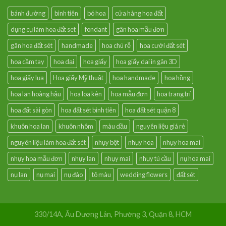
bánh đường
bình tiên
bó hoa
cửa hàng hoa đất
dụng cụ làm hoa đất set
fondant
gân hoa mẫu đơn
gân hoa đất sét
handmade
hoa chú rễ
hoa cưới đất sét
hoa cầm tay
hoa dại
hoa giấy
hoa giấy dai in gân 3D
hoa giấy lụa
Hoa giấy Mỹ thuật
hoa handmade
hoa hồng
hoa lan hoàng hậu
hoa loa kèn
hoa mẫu đơn
hoa trang trí
hoa đất sài gòn
hoa đất sét bình tiên
hoa đất sét quận 8
khuôn hoa lan
khuôn nhôm
màu dầu
nguyên liệu giá rẻ
nguyên liệu làm hoa đất sét
nhụy bột
nhụy hoa
nhụy hoa mai
nhụy hoa mẫu đơn
nhụy lan
nhụy mai
nhụy tú cầu
nụ hoa mai
nụ lan
nụ mai
nụ đào
tô màu
wedding flowers
đất sét
330/14A, Âu Dương Lân, Phường 3, Quận 8, HCM