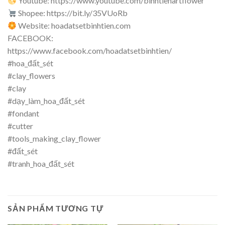
Youtube: https://www.youtube.com/binhtienartflower
Shopee: https://bit.ly/35VUoRb
Website: hoadatsetbinhtien.com
FACEBOOK:
https://www.facebook.com/hoadatsetbinhtien/
#hoa_đất_sét
#clay_flowers
#clay
#dạy_làm_hoa_đất_sét
#fondant
#cutter
#tools_making_clay_flower
#đất_sét
#tranh_hoa_đất_sét
SẢN PHẨM TƯƠNG TỰ