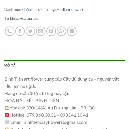
Danh mục:
Chậu hoa size Trung (Medium Flower)
Từ khóa:
Hoa tua cầu
MÔ TẢ
Bình Tiên art flower cung cấp đầy đủ dụng cụ – nguyên vật
liệu làm hoa giả.
Hàng có sẳn được trưng bày tại:
HOA ĐẤT SÉT BÌNH TIÊN
Địa chỉ: 330/14(A) Âu Dương Lân – P3- Q8
Hotline: 079.3.60.30.31 – 0933.41.10.41
Email:
Binhtienclayflowers@gmail.com