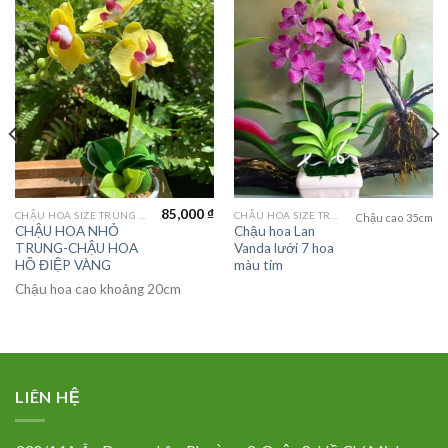
85,000
₫
CHẬU HOA SIZE TRUNG (MEDIUM FLOWER)
CHẬU HOA SIZE TRUNG (MEDIUM FLOWER)
Chậu cao 35cm
CHẬU HOA NHỎ
Chậu hoa Lan
TRUNG-CHẬU HOA
Vanda lưới 7 hoa
HỒ ĐIỆP VÀNG
màu tím
Chậu hoa cao khoảng 20cm
LIÊN HỆ