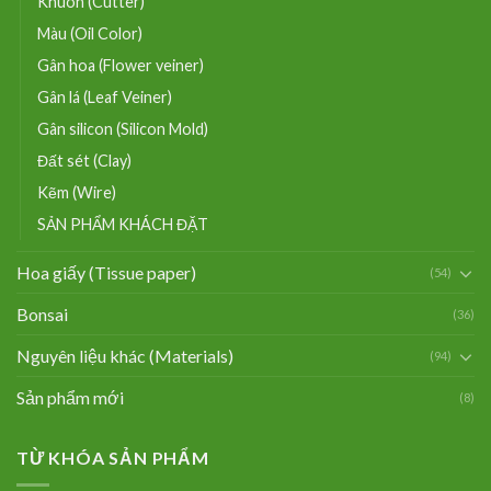
Khuôn (Cutter)
Màu (Oil Color)
Gân hoa (Flower veiner)
Gân lá (Leaf Veiner)
Gân silicon (Silicon Mold)
Đất sét (Clay)
Kẽm (Wire)
SẢN PHẨM KHÁCH ĐẶT
Hoa giấy (Tissue paper)
(54)
Bonsai
(36)
Nguyên liệu khác (Materials)
(94)
Sản phẩm mới
(8)
TỪ KHÓA SẢN PHẨM