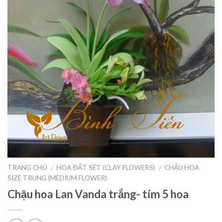
TRANG CHỦ
HOA ĐẤT SÉT (CLAY FLOWERS)
CHẬU HOA
/
/
SIZE TRUNG (MEDIUM FLOWER)
Chậu hoa Lan Vanda trắng- tím 5 hoa