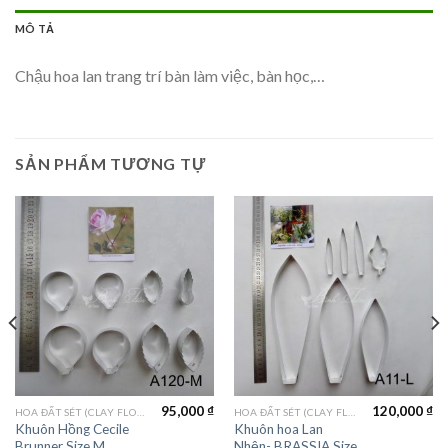
MÔ TẢ
Chậu hoa lan trang trí bàn làm việc, bàn học,…
SẢN PHẨM TƯƠNG TỰ
95,000
₫
120,000
₫
HOA ĐẤT SÉT (CLAY FLOWERS)
HOA ĐẤT SÉT (CLAY FLOWERS)
Khuôn Hồng Cecile
Khuôn hoa Lan
Brunner Size M
Nhện- BRASSIA Size