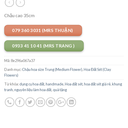
Chậu cao 35cm
079 360 3031 (MRS THUẬN)
0933 41 10 41 (MRS TRANG )
Mã:
8e296a067a37
Danh mục:
Chậu hoa size Trung (Medium Flower)
,
Hoa Đất Sét (Clay
Flowers)
Từ khóa:
dụng cụ hoa đất
,
handmade
,
Hoa đất sét
,
hoa đất sét giá rẻ
,
khung
tranh
,
nguyên liệu làm hoa đất
,
quà tặng