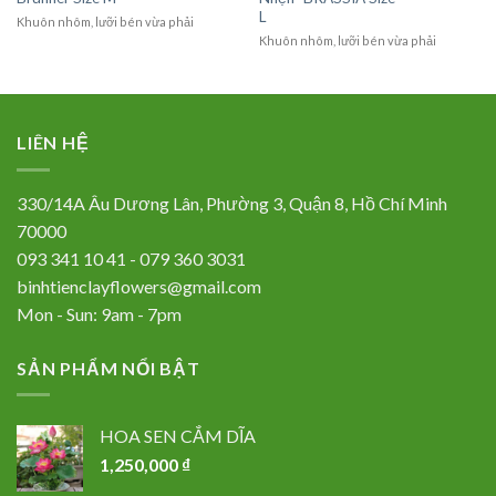
L
Khuôn nhôm, lưỡi bén vừa phải
Khuôn nhôm, lưỡi bén vừa phải
LIÊN HỆ
330/14A Âu Dương Lân, Phường 3, Quận 8, Hồ Chí Minh
70000
093 341 10 41 - 079 360 3031
binhtienclayflowers@gmail.com
Mon - Sun: 9am - 7pm
SẢN PHẨM NỔI BẬT
HOA SEN CẮM DĨA
1,250,000
₫