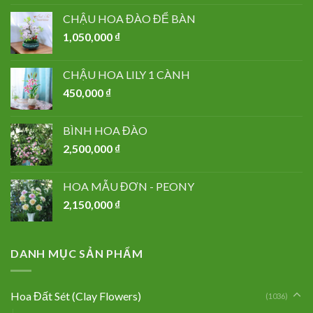
CHẬU HOA ĐÀO ĐỂ BÀN
1,050,000
₫
CHẬU HOA LILY 1 CÀNH
450,000
₫
BÌNH HOA ĐÀO
2,500,000
₫
HOA MẪU ĐƠN - PEONY
2,150,000
₫
DANH MỤC SẢN PHẨM
Hoa Đất Sét (Clay Flowers)
(1036)