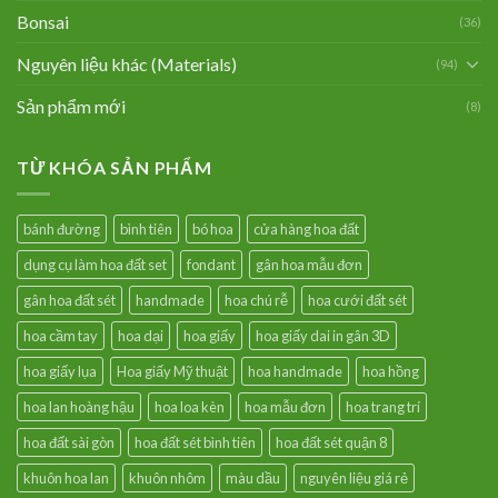
Bonsai
(36)
Nguyên liệu khác (Materials)
(94)
Sản phẩm mới
(8)
TỪ KHÓA SẢN PHẨM
bánh đường
bình tiên
bó hoa
cửa hàng hoa đất
dụng cụ làm hoa đất set
fondant
gân hoa mẫu đơn
gân hoa đất sét
handmade
hoa chú rễ
hoa cưới đất sét
hoa cầm tay
hoa dại
hoa giấy
hoa giấy dai in gân 3D
hoa giấy lụa
Hoa giấy Mỹ thuật
hoa handmade
hoa hồng
hoa lan hoàng hậu
hoa loa kèn
hoa mẫu đơn
hoa trang trí
hoa đất sài gòn
hoa đất sét bình tiên
hoa đất sét quận 8
khuôn hoa lan
khuôn nhôm
màu dầu
nguyên liệu giá rẻ