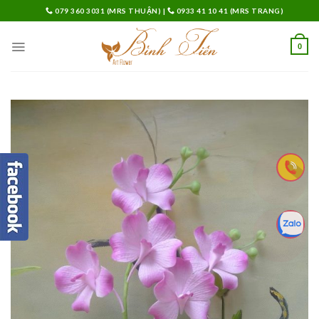
Skip
079 360 3031 (MRS THUẬN)
|
0933 41 10 41 (MRS TRANG)
to
content
0