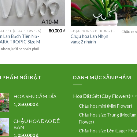
80,000
₫
ẤT SÉT (CLAY FLOWERS)
CHẬU HOA SIZE TRUNG (MEDIUM FLOWER)
Chậu cao
n Lan Bạch Tiên Nữ-
Chậu hoa Lan Nhện
ARA TROPIC Size M
vàng 2 nhánh
nhôm, lưỡi bén vừa phải
N PHẨM NỔI BẬT
DANH MỤC SẢN PHẨM
Hoa Đất Sét (Clay Flowers)
HOA SEN CẮM DĨA
(103
1,250,000
₫
Chậu hoa mini (Mini Flower)
Chậu hoa size Trung (Medium
CHẬU HOA ĐÀO ĐỂ
Flower)
BÀN
Chậu hoa size Lớn (Lager Flo
1,050,000
₫