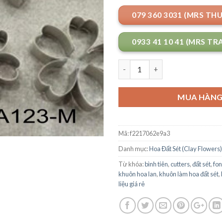
079 360 3031 (MRS TH
0933 41 10 41 (MRS TR
Số lượng
MUA HÀN
Mã:
f2217062e9a3
Danh mục:
Hoa Đất Sét (Clay Flowers)
Từ khóa:
bình tiên
,
cutters
,
đất sét
,
fo
khuôn hoa lan
,
khuôn làm hoa đất sét
,
liệu giá rẻ