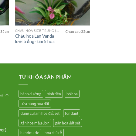
CHẬU HOA SIZE TRUNG (MEDIUM FLOWER)
 35cm
Chậu cao 35cm
Chậu hoa Lan Vanda
lưới trắng- tím 5 hoa
TỪ KHÓA SẢN PHẨM
bánh đường
bình tiên
bó hoa
6)
cửa hàng hoa đất
dụng cụ làm hoa đất set
fondant
gân hoa mẫu đơn
gân hoa đất sét
wer)
handmade
hoa chú rễ