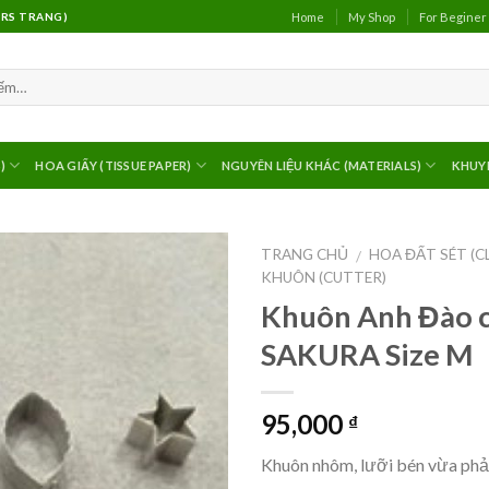
Home
My Shop
For Beginer
(MRS TRANG)
)
HOA GIẤY (TISSUE PAPER)
NGUYÊN LIỆU KHÁC (MATERIALS)
KHUY
TRANG CHỦ
HOA ĐẤT SÉT (C
/
KHUÔN (CUTTER)
Khuôn Anh Đào c
SAKURA Size M
95,000
₫
Khuôn nhôm, lưỡi bén vừa phả