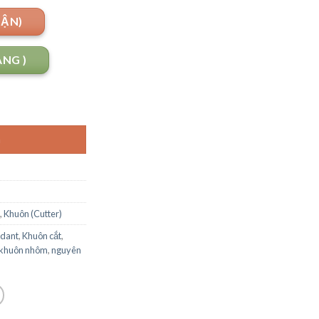
UẬN)
ANG )
G
,
Khuôn (Cutter)
ndant
,
Khuôn cắt
,
khuôn nhôm
,
nguyên