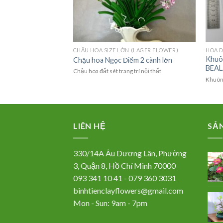
CHẬU HOA SIZE TRUNG (MEDIUM FLOWER)
CHẬU HOA SIZE LỚN (LAGER FLOWER)
HOA Đ
Chậu cao 35cm
da
Khuô
Chậu hoa Ngọc Điểm 2 cành lớn
BEAL
Chậu hoa đất sét trang trí nội thất
Khuôn 
LIÊN HỆ
SẢ
330/14A Âu Dương Lân, Phường
3, Quận 8, Hồ Chí Minh 70000
093 341 10 41 - 079 360 3031
binhtienclayflowers@gmail.com
Mon - Sun: 9am - 7pm