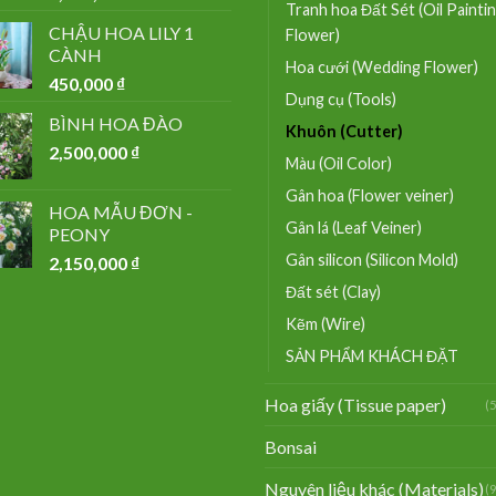
Tranh hoa Đất Sét (Oil Painti
CHẬU HOA LILY 1
Flower)
CÀNH
Hoa cưới (Wedding Flower)
450,000
₫
Dụng cụ (Tools)
BÌNH HOA ĐÀO
Khuôn (Cutter)
2,500,000
₫
Màu (Oil Color)
Gân hoa (Flower veiner)
HOA MẪU ĐƠN -
Gân lá (Leaf Veiner)
PEONY
Gân silicon (Silicon Mold)
2,150,000
₫
Đất sét (Clay)
Kẽm (Wire)
SẢN PHẨM KHÁCH ĐẶT
Hoa giấy (Tissue paper)
(
Bonsai
Nguyên liệu khác (Materials)
(