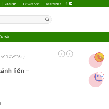
About us
Silk flower Art
Shop Policies
ẾN MÃI
LAY FLOWERS)
/
ánh liền –
i