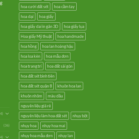
ng
hoa cưới đất sét
hoa cầm tay
hoa dại
hoa giấy
hoa giấy dai in gân 3D
hoa giấy lụa
Hoa giấy Mỹ thuật
hoa handmade
hoa hồng
hoa lan hoàng hậu
hoa loa kèn
hoa mẫu đơn
hoa trang trí
hoa đất sài gòn
hoa đất sét bình tiên
hoa đất sét quận 8
khuôn hoa lan
khuôn nhôm
màu dầu
nguyên liệu giá rẻ
54)
nguyên liệu làm hoa đất sét
nhụy bột
(36)
nhụy hoa
nhụy hoa mai
nhụy hoa mẫu đơn
nhụy lan
94)