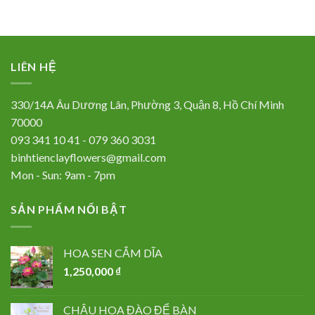
LIÊN HỆ
330/14A Âu Dương Lân, Phường 3, Quận 8, Hồ Chí Minh
70000
093 341 10 41 - 079 360 3031
binhtienclayflowers@gmail.com
Mon - Sun: 9am - 7pm
SẢN PHẨM NỔI BẬT
HOA SEN CẮM DĨA
1,250,000
₫
CHẬU HOA ĐÀO ĐỂ BÀN