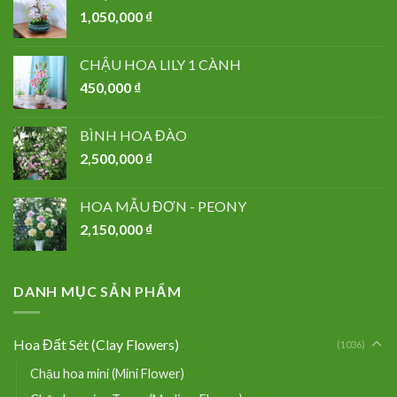
1,050,000
₫
CHẬU HOA LILY 1 CÀNH
450,000
₫
BÌNH HOA ĐÀO
2,500,000
₫
HOA MẪU ĐƠN - PEONY
2,150,000
₫
DANH MỤC SẢN PHẨM
Hoa Đất Sét (Clay Flowers)
(1036)
Chậu hoa mini (Mini Flower)