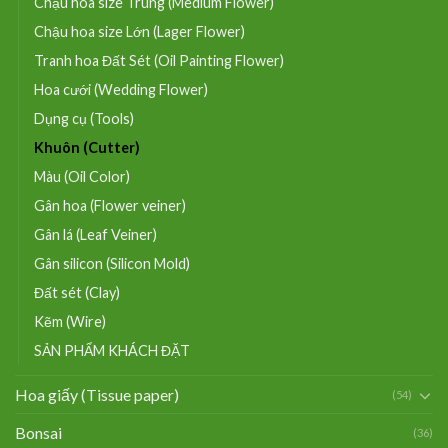
Chậu hoa size Trung (Medium Flower)
Chậu hoa size Lớn (Lager Flower)
Tranh hoa Đất Sét (Oil Painting Flower)
Hoa cưới (Wedding Flower)
Dụng cụ (Tools)
Khuôn (Cutter)
Màu (Oil Color)
Gân hoa (Flower veiner)
Gân lá (Leaf Veiner)
Gân silicon (Silicon Mold)
Đất sét (Clay)
Kẽm (Wire)
SẢN PHẨM KHÁCH ĐẶT
Hoa giấy (Tissue paper)
(54)
Bonsai
(36)