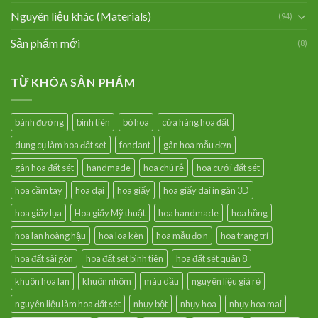
Nguyên liệu khác (Materials)
(94)
Sản phẩm mới
(8)
TỪ KHÓA SẢN PHẨM
bánh đường
bình tiên
bó hoa
cửa hàng hoa đất
dụng cụ làm hoa đất set
fondant
gân hoa mẫu đơn
gân hoa đất sét
handmade
hoa chú rễ
hoa cưới đất sét
hoa cầm tay
hoa dại
hoa giấy
hoa giấy dai in gân 3D
hoa giấy lụa
Hoa giấy Mỹ thuật
hoa handmade
hoa hồng
hoa lan hoàng hậu
hoa loa kèn
hoa mẫu đơn
hoa trang trí
hoa đất sài gòn
hoa đất sét bình tiên
hoa đất sét quận 8
khuôn hoa lan
khuôn nhôm
màu dầu
nguyên liệu giá rẻ
nguyên liệu làm hoa đất sét
nhụy bột
nhụy hoa
nhụy hoa mai