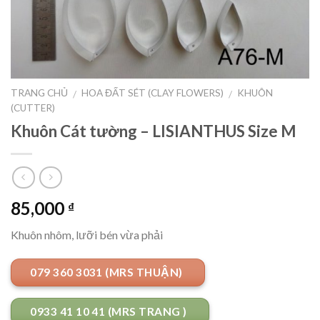
TRANG CHỦ
HOA ĐẤT SÉT (CLAY FLOWERS)
KHUÔN
/
/
(CUTTER)
Khuôn Cát tường – LISIANTHUS Size M
85,000
₫
Khuôn nhôm, lưỡi bén vừa phải
079 360 3031 (MRS THUẬN)
0933 41 10 41 (MRS TRANG )