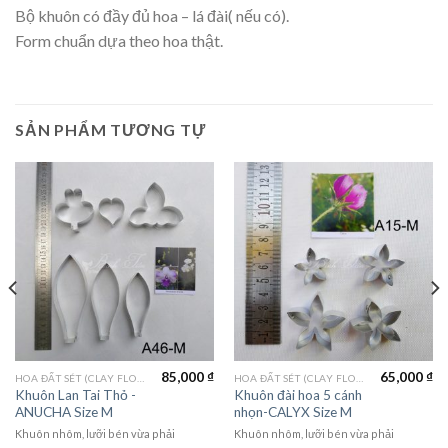
Bộ khuôn có đầy đủ hoa – lá đài( nếu có).
Form chuẩn dựa theo hoa thật.
SẢN PHẨM TƯƠNG TỰ
85,000
₫
65,000
₫
HOA ĐẤT SÉT (CLAY FLOWERS)
HOA ĐẤT SÉT (CLAY FLOWERS)
Khuôn Lan Tai Thỏ -
Khuôn đài hoa 5 cánh
ANUCHA Size M
nhọn-CALYX Size M
Khuôn nhôm, lưỡi bén vừa phải
Khuôn nhôm, lưỡi bén vừa phải