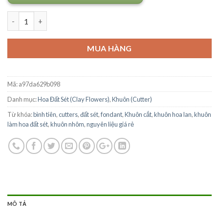
Số lượng
MUA HÀNG
Mã:
a97da629b098
Danh mục:
Hoa Đất Sét (Clay Flowers)
,
Khuôn (Cutter)
Từ khóa:
bình tiên
,
cutters
,
đất sét
,
fondant
,
Khuôn cắt
,
khuôn hoa lan
,
khuôn
làm hoa đất sét
,
khuôn nhôm
,
nguyên liệu giá rẻ
MÔ TẢ