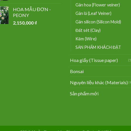
Gân hoa (Flower veiner)
HOA MẪU ĐƠN -
Gân lá (Leaf Veiner)
PEONY
Gân silicon (Silicon Mold)
2,150,000
₫
Đất sét (Clay)
Kẽm (Wire)
SẢN PHẨM KHÁCH ĐẶT
Hoa giấy (Tissue paper)
(
Bonsai
Nguyên liệu khác (Materials)
(
Sản phẩm mới