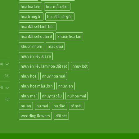
hoa loa kèn
hoa mẫu đơn
hoa trang trí
hoa đất sài gòn
hoa đất sét bình tiên
hoa đất sét quận 8
khuôn hoa lan
khuôn nhôm
màu dầu
nguyên liệu giá rẻ
54)
nguyên liệu làm hoa đất sét
nhụy bột
(36)
nhụy hoa
nhụy hoa mai
nhụy hoa mẫu đơn
nhụy lan
94)
nhụy mai
nhụy tú cầu
nụ hoa mai
(8)
nụ lan
nụ mai
nụ đào
tô màu
wedding flowers
đất sét