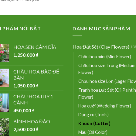
N PHẨM NỔI BẬT
DANH MỤC SẢN PHẨM
Hoa Đất Sét (Clay Flowers)
HOA SEN CẮM DĨA
(103
1,250,000
₫
Chậu hoa mini (Mini Flower)
Chậu hoa size Trung (Medium
CHẬU HOA ĐÀO ĐỂ
Flower)
BÀN
Chậu hoa size Lớn (Lager Flo
1,050,000
₫
Tranh hoa Đất Sét (Oil Painti
CHẬU HOA LILY 1
Flower)
CÀNH
Hoa cưới (Wedding Flower)
450,000
₫
Dụng cụ (Tools)
BÌNH HOA ĐÀO
Khuôn (Cutter)
2,500,000
₫
Màu (Oil Color)