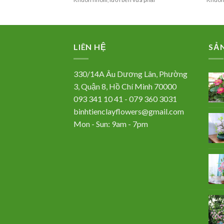
LIÊN HỆ
SẢ
330/14A Âu Dương Lân, Phường
3, Quận 8, Hồ Chí Minh 70000
093 341 10 41 - 079 360 3031
binhtienclayflowers@gmail.com
Mon - Sun: 9am - 7pm