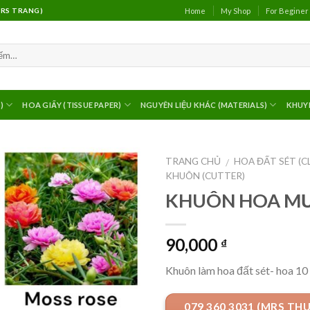
Home
My Shop
For Beginer
(MRS TRANG)
)
HOA GIẤY (TISSUE PAPER)
NGUYÊN LIỆU KHÁC (MATERIALS)
KHUY
TRANG CHỦ
HOA ĐẤT SÉT (C
/
KHUÔN (CUTTER)
KHUÔN HOA MƯ
90,000
₫
Khuôn làm hoa đất sét- hoa 10
079 360 3031 (MRS TH