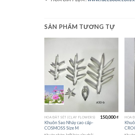
SẢN PHẨM TƯƠNG TỰ
65,000
₫
150,000
₫
FLOWERS)
HOA ĐẤT SÉT (CLAY FLOWERS)
HOA Đ
ánh nhọn-
Khuôn Sao Nháy cao cấp-
Khuô
COSMOSS Size M
CROC
vừa phải
Khuôn nhôm, lưỡi bén vừa phải
Khuôn 