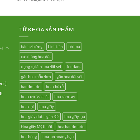
TỪ KHÓA SẢN PHẨM
bánh đường
bình tiên
bó hoa
6)
cửa hàng hoa đất
dụng cụ làm hoa đất set
fondant
gân hoa mẫu đơn
gân hoa đất sét
wer)
handmade
hoa chú rễ
ng
hoa cưới đất sét
hoa cầm tay
hoa dại
hoa giấy
hoa giấy dai in gân 3D
hoa giấy lụa
Hoa giấy Mỹ thuật
hoa handmade
hoa hồng
hoa lan hoàng hậu