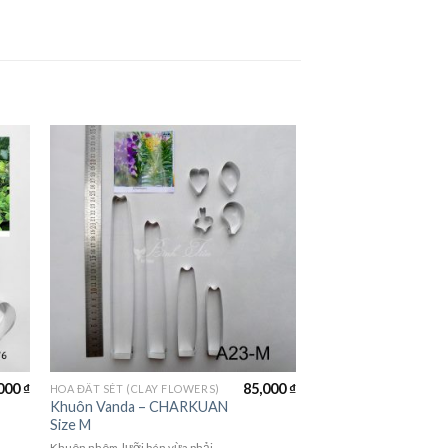
000
₫
85,000
₫
HOA ĐẤT SÉT (CLAY FLOWERS)
Khuôn Vanda – CHARKUAN
Size M
Khuôn nhôm, lưỡi bén vừa phải