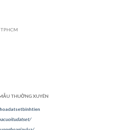
8. TPHCM
T MẪU THUỜNG XUYÊN
oadatsetbinhtien
cuoitudatset/
onghoagiaylua/