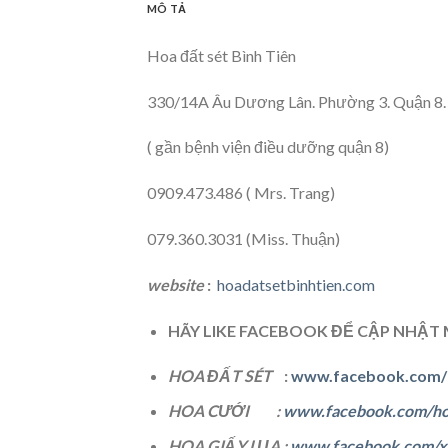
MÔ TẢ
Hoa đất sét Bình Tiên
330/14A Âu Dương Lân. Phường 3. Quận 
( gần bệnh viện điều dưỡng quận 8)
0909.473.486 ( Mrs. Trang)
079.360.3031 (Miss. Thuận)
website
:
hoadatsetbinhtien.com
HÃY LIKE FACEBOOK ĐỂ CẬP NHẬ
HOA ĐẤT SÉT
:
www.facebook.com/h
HOA CƯỚI :
www.facebook.com/hoa
HOA GIẤY LỤA :
www.facebook.com/xu