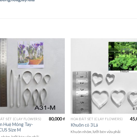
80,000
₫
45,
ẤT SÉT (CLAY FLOWERS)
HOA ĐẤT SÉT (CLAY FLOWERS)
n Huệ Móng Tay-
Khuôn cỏ 3 Lá
US Size M
Khuôn nhôm, lưỡi bén vừa phải
nhôm, lưỡi bén vừa phải