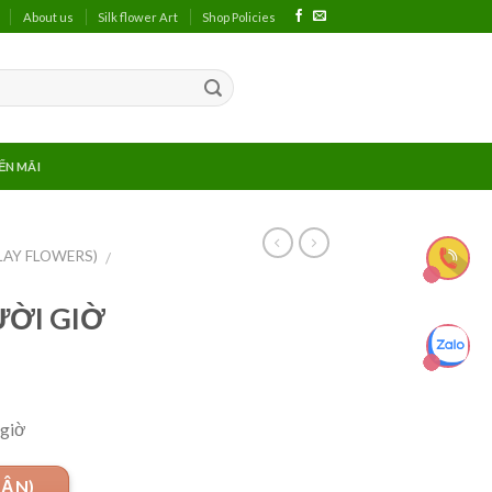
About us
Silk flower Art
Shop Policies
ẾN MÃI
LAY FLOWERS)
/
ỜI GIỜ
 giờ
UẬN)