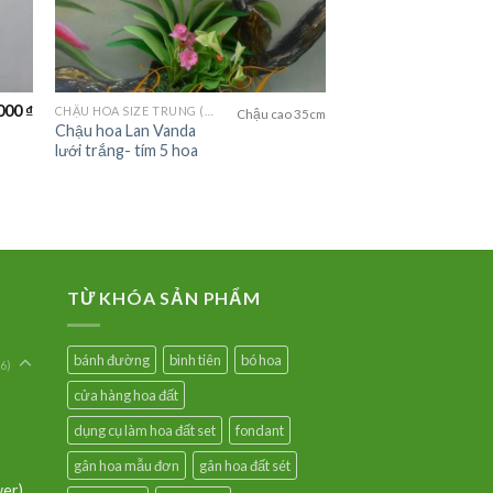
000
₫
CHẬU HOA SIZE TRUNG (MEDIUM FLOWER)
Chậu cao 35cm
Chậu hoa Lan Vanda
lưới trắng- tím 5 hoa
TỪ KHÓA SẢN PHẨM
bánh đường
bình tiên
bó hoa
6)
cửa hàng hoa đất
dụng cụ làm hoa đất set
fondant
gân hoa mẫu đơn
gân hoa đất sét
wer)