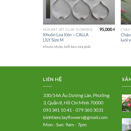
65,000
₫
95,000
₫
FLOWERS)
HOA ĐẤT SÉT (CLAY FLOWERS)
ánh nhọn-
Khuôn Loa Kèn – CALLA
Chậu
LILY Size M
lưới 
vừa phải
Khuôn nhôm, lưỡi bén vừa phải
LIÊN HỆ
SẢ
330/14A Âu Dương Lân, Phường
3, Quận 8, Hồ Chí Minh 70000
093 341 10 41 - 079 360 3031
binhtienclayflowers@gmail.com
Mon - Sun: 9am - 7pm