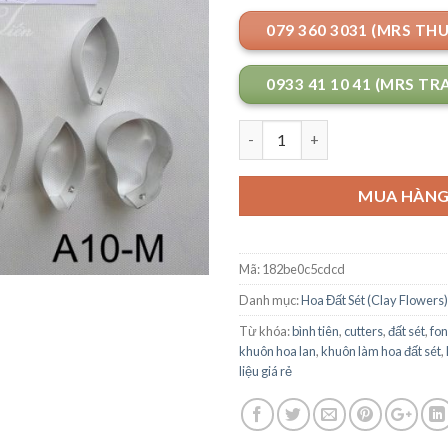
079 360 3031 (MRS TH
0933 41 10 41 (MRS TR
Số lượng
MUA HÀN
Mã:
182be0c5cdcd
Danh mục:
Hoa Đất Sét (Clay Flowers)
Từ khóa:
bình tiên
,
cutters
,
đất sét
,
fo
khuôn hoa lan
,
khuôn làm hoa đất sét
,
liệu giá rẻ