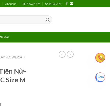
About us
Silk flower Art
Shop Policies
ẾN MÃI
LAY FLOWERS)
/
Tiên Nữ-
 Size M
i