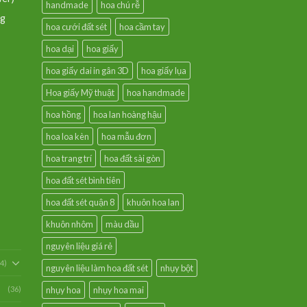
handmade
hoa chú rễ
ng
hoa cưới đất sét
hoa cầm tay
hoa dại
hoa giấy
hoa giấy dai in gân 3D
hoa giấy lụa
Hoa giấy Mỹ thuật
hoa handmade
hoa hồng
hoa lan hoàng hậu
hoa loa kèn
hoa mẫu đơn
hoa trang trí
hoa đất sài gòn
hoa đất sét bình tiên
hoa đất sét quận 8
khuôn hoa lan
khuôn nhôm
màu dầu
nguyên liệu giá rẻ
54)
nguyên liệu làm hoa đất sét
nhụy bột
(36)
nhụy hoa
nhụy hoa mai