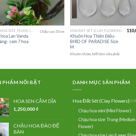
110,
CHẬU HOA SIZE TRUNG (MEDIUM FLOWER)
HOA ĐẤT SÉT (CLAY FLOWERS)
Chậu cao 35cm
 hoa Lan Vanda
Khuôn Hoa Thiên Điểu-
vàng- cam 7 hoa
BIRD OF PARADISE Size
M
Khuôn nhôm, lưỡi bén vừa phải
N PHẨM NỔI BẬT
DANH MỤC SẢN PHẨM
Hoa Đất Sét (Clay Flowers)
HOA SEN CẮM DĨA
(103
1,250,000
₫
Chậu hoa mini (Mini Flower)
Chậu hoa size Trung (Medium
CHẬU HOA ĐÀO ĐỂ
Flower)
BÀN
Chậu hoa size Lớn (Lager Flo