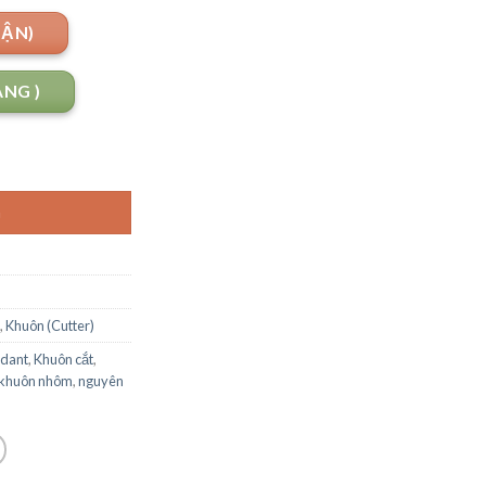
UẬN)
ANG )
G
,
Khuôn (Cutter)
ndant
,
Khuôn cắt
,
khuôn nhôm
,
nguyên