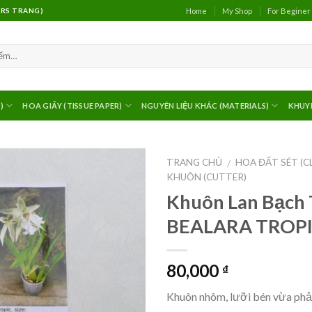
Home
My Shop
For Beginer
(MRS TRANG)
)
HOA GIẤY (TISSUE PAPER)
NGUYÊN LIỆU KHÁC (MATERIALS)
KHUY
TRANG CHỦ
HOA ĐẤT SÉT (C
/
KHUÔN (CUTTER)
Khuôn Lan Bạch 
BEALARA TROPIC
80,000
₫
Khuôn nhôm, lưỡi bén vừa phả