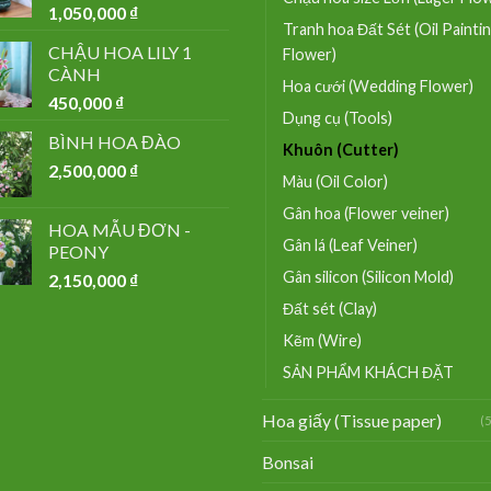
1,050,000
₫
Tranh hoa Đất Sét (Oil Painti
CHẬU HOA LILY 1
Flower)
CÀNH
Hoa cưới (Wedding Flower)
450,000
₫
Dụng cụ (Tools)
BÌNH HOA ĐÀO
Khuôn (Cutter)
2,500,000
₫
Màu (Oil Color)
Gân hoa (Flower veiner)
HOA MẪU ĐƠN -
Gân lá (Leaf Veiner)
PEONY
Gân silicon (Silicon Mold)
2,150,000
₫
Đất sét (Clay)
Kẽm (Wire)
SẢN PHẨM KHÁCH ĐẶT
Hoa giấy (Tissue paper)
(
Bonsai