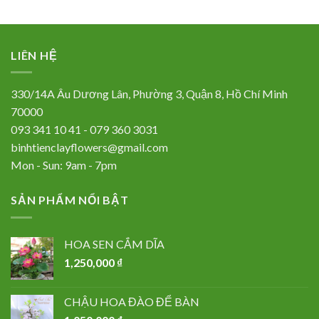
LIÊN HỆ
330/14A Âu Dương Lân, Phường 3, Quận 8, Hồ Chí Minh
70000
093 341 10 41 - 079 360 3031
binhtienclayflowers@gmail.com
Mon - Sun: 9am - 7pm
SẢN PHẨM NỔI BẬT
HOA SEN CẮM DĨA
1,250,000
₫
CHẬU HOA ĐÀO ĐỂ BÀN