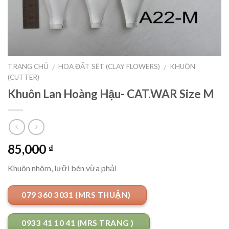
TRANG CHỦ
HOA ĐẤT SÉT (CLAY FLOWERS)
KHUÔN
/
/
(CUTTER)
Khuôn Lan Hoàng Hậu- CAT.WAR Size M
85,000
₫
Khuôn nhôm, lưỡi bén vừa phải
079 360 3031 (MRS THUẬN)
0933 41 10 41 (MRS TRANG )