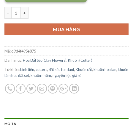
Số lượng
MUA HÀNG
Mã:
d9d4f495e875
Danh mục:
Hoa Đất Sét (Clay Flowers)
,
Khuôn (Cutter)
Từ khóa:
bình tiên
,
cutters
,
đất sét
,
fondant
,
Khuôn cắt
,
khuôn hoa lan
,
khuôn
làm hoa đất sét
,
khuôn nhôm
,
nguyên liệu giá rẻ
MÔ TẢ