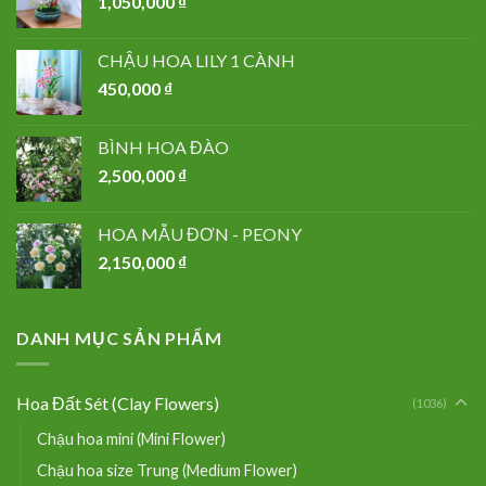
1,050,000
₫
CHẬU HOA LILY 1 CÀNH
450,000
₫
BÌNH HOA ĐÀO
2,500,000
₫
HOA MẪU ĐƠN - PEONY
2,150,000
₫
DANH MỤC SẢN PHẨM
Hoa Đất Sét (Clay Flowers)
(1036)
Chậu hoa mini (Mini Flower)
Chậu hoa size Trung (Medium Flower)