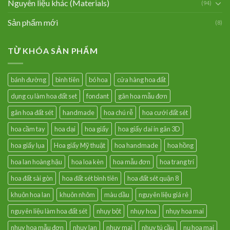
Nguyên liệu khác (Materials)
(94)
Sản phẩm mới
(8)
TỪ KHÓA SẢN PHẨM
bánh đường
bình tiên
bó hoa
cửa hàng hoa đất
dụng cụ làm hoa đất set
fondant
gân hoa mẫu đơn
gân hoa đất sét
handmade
hoa chú rễ
hoa cưới đất sét
hoa cầm tay
hoa dại
hoa giấy
hoa giấy dai in gân 3D
hoa giấy lụa
Hoa giấy Mỹ thuật
hoa handmade
hoa hồng
hoa lan hoàng hậu
hoa loa kèn
hoa mẫu đơn
hoa trang trí
hoa đất sài gòn
hoa đất sét bình tiên
hoa đất sét quận 8
khuôn hoa lan
khuôn nhôm
màu dầu
nguyên liệu giá rẻ
nguyên liệu làm hoa đất sét
nhụy bột
nhụy hoa
nhụy hoa mai
nhụy hoa mẫu đơn
nhụy lan
nhụy mai
nhụy tú cầu
nụ hoa mai