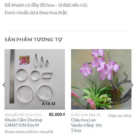
Bộ khuôn có đầy đủ hoa – lá đài( nếu có).
Form chuẩn dựa theo hoa thật.
SẢN PHẨM TƯƠNG TỰ
85,000
₫
HOA ĐẤT SÉT (CLAY FLOWERS)
CHẬU HOA SIZE TRUNG (MEDIUM FLOWER)
Chậu cao 35cm
Khuôn Cẩm Chướng-
Chậu hoa Lan
CANATION Size M
Vanda trắng- tím
5 hoa
Khuôn nhôm, lưỡi bén vừa phải