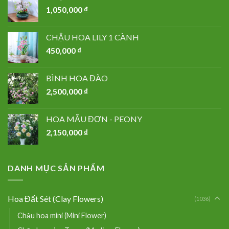
1,050,000
₫
CHẬU HOA LILY 1 CÀNH
450,000
₫
BÌNH HOA ĐÀO
2,500,000
₫
HOA MẪU ĐƠN - PEONY
2,150,000
₫
DANH MỤC SẢN PHẨM
Hoa Đất Sét (Clay Flowers)
(1036)
Chậu hoa mini (Mini Flower)