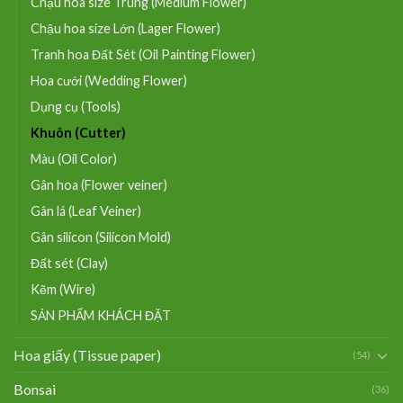
Chậu hoa size Trung (Medium Flower)
Chậu hoa size Lớn (Lager Flower)
Tranh hoa Đất Sét (Oil Painting Flower)
Hoa cưới (Wedding Flower)
Dụng cụ (Tools)
Khuôn (Cutter)
Màu (Oil Color)
Gân hoa (Flower veiner)
Gân lá (Leaf Veiner)
Gân silicon (Silicon Mold)
Đất sét (Clay)
Kẽm (Wire)
SẢN PHẨM KHÁCH ĐẶT
Hoa giấy (Tissue paper)
(54)
Bonsai
(36)