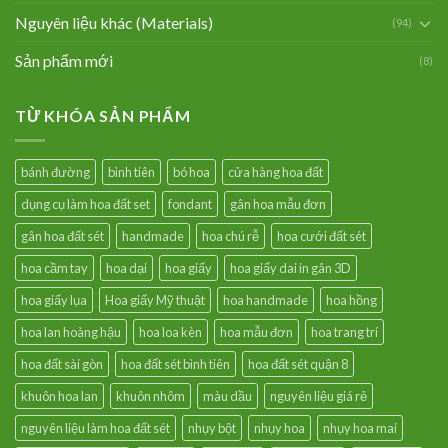
Nguyên liệu khác (Materials)
(94)
Sản phẩm mới
(8)
TỪ KHÓA SẢN PHẨM
bánh đường
bình tiên
bó hoa
cửa hàng hoa đất
dụng cụ làm hoa đất set
fondant
gân hoa mẫu đơn
gân hoa đất sét
handmade
hoa chú rễ
hoa cưới đất sét
hoa cầm tay
hoa dại
hoa giấy
hoa giấy dai in gân 3D
hoa giấy lụa
Hoa giấy Mỹ thuật
hoa handmade
hoa hồng
hoa lan hoàng hậu
hoa loa kèn
hoa mẫu đơn
hoa trang trí
hoa đất sài gòn
hoa đất sét bình tiên
hoa đất sét quận 8
khuôn hoa lan
khuôn nhôm
màu dầu
nguyên liệu giá rẻ
nguyên liệu làm hoa đất sét
nhụy bột
nhụy hoa
nhụy hoa mai