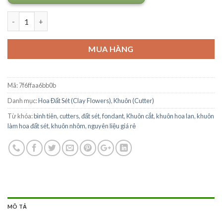
Số lượng
MUA HÀNG
Mã:
7f6ffaa6bb0b
Danh mục:
Hoa Đất Sét (Clay Flowers)
,
Khuôn (Cutter)
Từ khóa:
bình tiên
,
cutters
,
đất sét
,
fondant
,
Khuôn cắt
,
khuôn hoa lan
,
khuôn
làm hoa đất sét
,
khuôn nhôm
,
nguyên liệu giá rẻ
MÔ TẢ