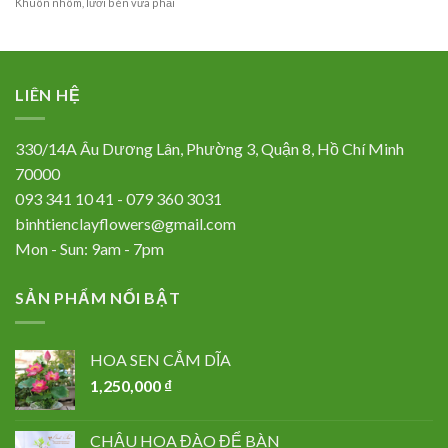
Khuôn nhôm, lưỡi bén vừa phải
LIÊN HỆ
330/14A Âu Dương Lân, Phường 3, Quận 8, Hồ Chí Minh
70000
093 341 10 41 - 079 360 3031
binhtienclayflowers@gmail.com
Mon - Sun: 9am - 7pm
SẢN PHẨM NỔI BẬT
HOA SEN CẮM DĨA
1,250,000
₫
CHẬU HOA ĐÀO ĐỂ BÀN