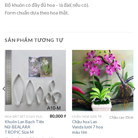
Bộ khuôn có đầy đủ hoa – lá đài( nếu có).
Form chuẩn dựa theo hoa thật.
SẢN PHẨM TƯƠNG TỰ
80,000
₫
HOA ĐẤT SÉT (CLAY FLOWERS)
CHẬU HOA SIZE TRUNG (MEDIUM FLOWER)
Chậu cao 35cm
Khuôn Lan Bạch Tiên
Chậu hoa Lan
Nữ-BEALARA
Vanda lưới 7 hoa
TROPIC Size M
màu tím