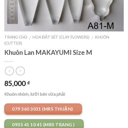
TRANG CHỦ
HOA ĐẤT SÉT (CLAY FLOWERS)
KHUÔN
/
/
(CUTTER)
Khuôn Lan MAKAYUMI Size M
85,000
₫
Khuôn nhôm, lưỡi bén vừa phải
079 360 3031 (MRS THUẬN)
0933 41 10 41 (MRS TRANG )