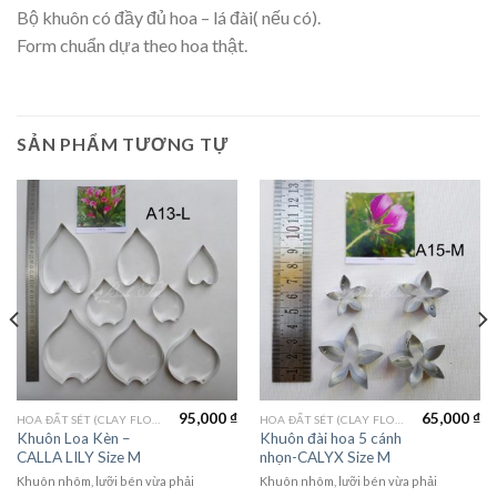
Bộ khuôn có đầy đủ hoa – lá đài( nếu có).
Form chuẩn dựa theo hoa thật.
SẢN PHẨM TƯƠNG TỰ
95,000
₫
65,000
₫
HOA ĐẤT SÉT (CLAY FLOWERS)
HOA ĐẤT SÉT (CLAY FLOWERS)
Khuôn Loa Kèn –
Khuôn đài hoa 5 cánh
CALLA LILY Size M
nhọn-CALYX Size M
Khuôn nhôm, lưỡi bén vừa phải
Khuôn nhôm, lưỡi bén vừa phải