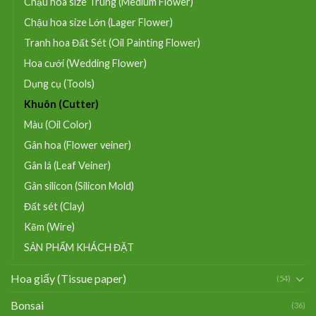
Chậu hoa size Trung (Medium Flower)
Chậu hoa size Lớn (Lager Flower)
Tranh hoa Đất Sét (Oil Painting Flower)
Hoa cưới (Wedding Flower)
Dụng cụ (Tools)
Khuôn (Cutter)
Màu (Oil Color)
Gân hoa (Flower veiner)
Gân lá (Leaf Veiner)
Gân silicon (Silicon Mold)
Đất sét (Clay)
Kẽm (Wire)
SẢN PHẨM KHÁCH ĐẶT
Hoa giấy (Tissue paper)
(54)
Bonsai
(36)