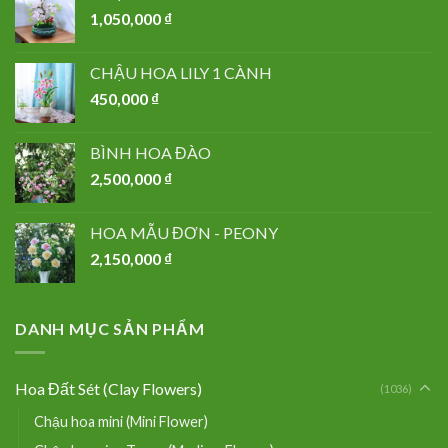
1,050,000
₫
CHẬU HOA LILY 1 CÀNH
450,000
₫
BÌNH HOA ĐÀO
2,500,000
₫
HOA MẪU ĐƠN - PEONY
2,150,000
₫
DANH MỤC SẢN PHẨM
Hoa Đất Sét (Clay Flowers)
(1036)
Chậu hoa mini (Mini Flower)