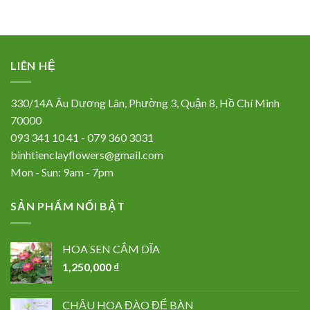
LIÊN HỆ
330/14A Âu Dương Lân, Phường 3, Quận 8, Hồ Chí Minh
70000
093 341 10 41 - 079 360 3031
binhtienclayflowers@gmail.com
Mon - Sun: 9am - 7pm
SẢN PHẨM NỔI BẬT
HOA SEN CẮM DĨA
1,250,000
₫
CHẬU HOA ĐÀO ĐỂ BÀN