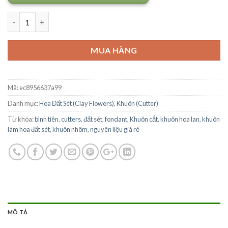
Số lượng
MUA HÀNG
Mã:
ec8956637a99
Danh mục:
Hoa Đất Sét (Clay Flowers)
,
Khuôn (Cutter)
Từ khóa:
bình tiên
,
cutters
,
đất sét
,
fondant
,
Khuôn cắt
,
khuôn hoa lan
,
khuôn
làm hoa đất sét
,
khuôn nhôm
,
nguyên liệu giá rẻ
MÔ TẢ