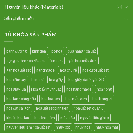
Nguyên liệu khác (Materials)
(94)
Sản phẩm mới
(8)
TỪ KHÓA SẢN PHẨM
bánh đường
bình tiên
bó hoa
cửa hàng hoa đất
dụng cụ làm hoa đất set
fondant
gân hoa mẫu đơn
gân hoa đất sét
handmade
hoa chú rễ
hoa cưới đất sét
hoa cầm tay
hoa dại
hoa giấy
hoa giấy dai in gân 3D
hoa giấy lụa
Hoa giấy Mỹ thuật
hoa handmade
hoa hồng
hoa lan hoàng hậu
hoa loa kèn
hoa mẫu đơn
hoa trang trí
hoa đất sài gòn
hoa đất sét bình tiên
hoa đất sét quận 8
khuôn hoa lan
khuôn nhôm
màu dầu
nguyên liệu giá rẻ
nguyên liệu làm hoa đất sét
nhụy bột
nhụy hoa
nhụy hoa mai