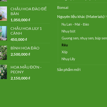
Bonsai
CHẬU HOA ĐÀO ĐỂ
BÀN
Nguyên liệu khác (Materials)
(
1,050,000
₫
Nụ Lan - Mai - Đào
CHẬU HOA LILY 1
Nhụy bột
CÀNH
Gương sen, nhụy sen, búp sen
450,000
₫
Rêu
BÌNH HOA ĐÀO
Xốp
2,500,000
₫
Nhụy Lily
HOA MẪU ĐƠN -
Sản phẩm mới
PEONY
2,150,000
₫