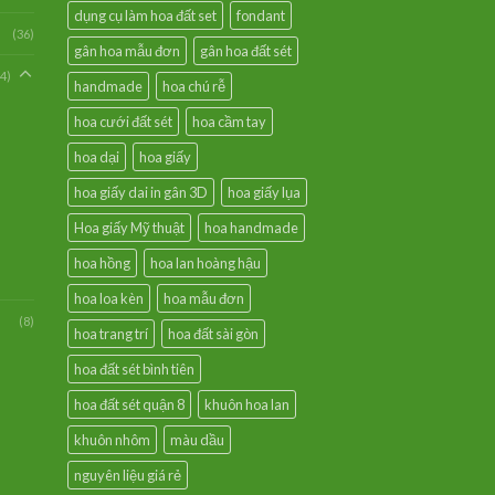
dụng cụ làm hoa đất set
fondant
(36)
gân hoa mẫu đơn
gân hoa đất sét
94)
handmade
hoa chú rễ
hoa cưới đất sét
hoa cầm tay
hoa dại
hoa giấy
hoa giấy dai in gân 3D
hoa giấy lụa
Hoa giấy Mỹ thuật
hoa handmade
hoa hồng
hoa lan hoàng hậu
hoa loa kèn
hoa mẫu đơn
(8)
hoa trang trí
hoa đất sài gòn
hoa đất sét bình tiên
hoa đất sét quận 8
khuôn hoa lan
khuôn nhôm
màu dầu
nguyên liệu giá rẻ