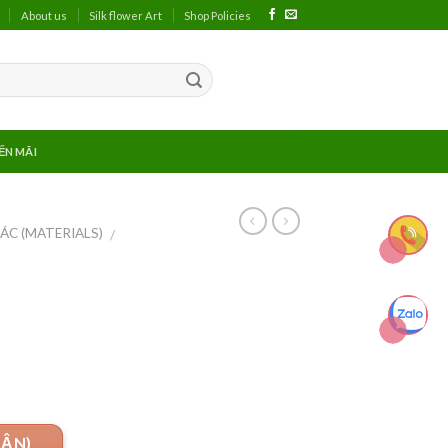
About us
Silk flower Art
Shop Policies
ẾN MÃI
ÁC (MATERIALS)
/
UẬN)