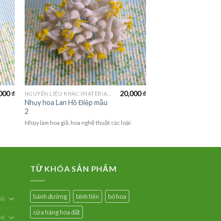
000
₫
20,000
₫
NGUYÊN LIỆU KHÁC (MATERIALS)
Nhụy hoa Lan Hồ Điệp mẫu
2
Nhụy làm hoa giả, hoa nghệ thuật các loại
TỪ KHÓA SẢN PHẨM
bánh đường
bình tiên
bó hoa
6)
cửa hàng hoa đất
54)