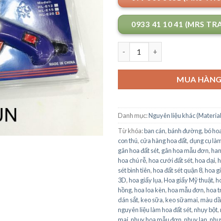
0933 41 10 41 (MRS TR
Số lượng
MUA HÀN
Danh mục:
Nguyên liệu khác (Material
Từ khóa:
ban cán
,
bánh đường
,
bó ho
con thú
,
cửa hàng hoa đất
,
dụng cụ làm
gân hoa đất sét
,
gân hoa mẫu đơn
,
ha
hoa chú rễ
,
hoa cưới đất sét
,
hoa dại
,
h
sét bình tiên
,
hoa đất sét quận 8
,
hoa g
3D
,
hoa giấy lụa
,
Hoa giấy Mỹ thuật
,
h
hồng
,
hoa loa kèn
,
hoa mẫu đơn
,
hoa t
dán sắt
,
keo sữa
,
keo sữamai
,
màu dầ
nguyên liệu làm hoa đất sét
,
nhụy bột
,
mai
,
nhụy hoa mẫu đơn
,
nhụy lan
,
nhụ