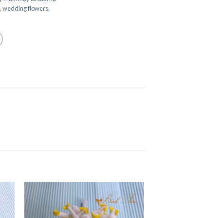
,
wedding flowers
,