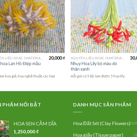
20,000
₫
30,
NGUYÊN LIỆU KHÁC (MATERIALS)
NGUYÊN LIỆU KHÁC (MATERIALS)
 hoa Lan Hồ Điệp mẫu
Nhụy Hoa Lily bộ màu đỏ
thân xanh
àm hoa giả, hoa nghệ thuật các loại
mỗi gói có 5 bộ, làm được 5 hoa lily
N PHẨM NỔI BẬT
DANH MỤC SẢN PHẨM
Hoa Đất Sét (Clay Flowers)
HOA SEN CẮM DĨA
(103
1,250,000
₫
Hoa giấy (Tissue paper)
(