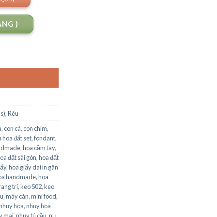
ANG )
G
s)
,
Rêu
a
,
con cá
,
con chim
,
 hoa đất set
,
fondant
,
ndmade
,
hoa cầm tay
,
oa đất sài gòn
,
hoa đất
iấy
,
hoa giấy dai in gân
oa handmade
,
hoa
rang trí
,
keo 502
,
keo
u
,
máy cán
,
mini food
,
nhụy hoa
,
nhụy hoa
y mai
,
nhụy tú cầu
,
nụ