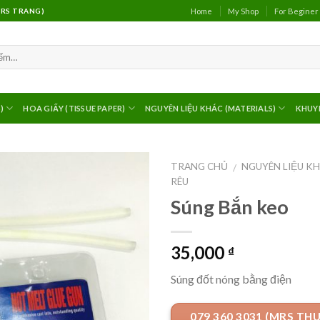
Home
My Shop
For Beginer
(MRS TRANG)
)
HOA GIẤY (TISSUE PAPER)
NGUYÊN LIỆU KHÁC (MATERIALS)
KHUY
TRANG CHỦ
NGUYÊN LIỆU KH
/
RÊU
Súng Bắn keo
35,000
₫
Súng đốt nóng bằng điện
079 360 3031 (MRS TH