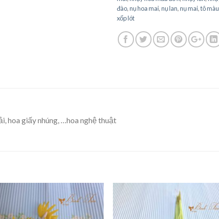
đào
,
nụ hoa mai
,
nụ lan
,
nụ mai
,
tô màu
xốp lót
ải, hoa giấy nhúng, …hoa nghệ thuật