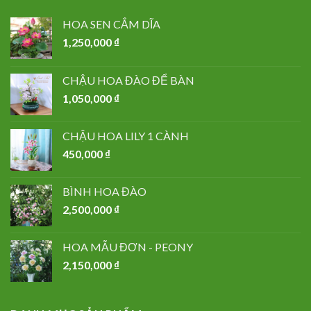
HOA SEN CẮM DĨA
1,250,000
₫
CHẬU HOA ĐÀO ĐỂ BÀN
1,050,000
₫
CHẬU HOA LILY 1 CÀNH
450,000
₫
BÌNH HOA ĐÀO
2,500,000
₫
HOA MẪU ĐƠN - PEONY
2,150,000
₫