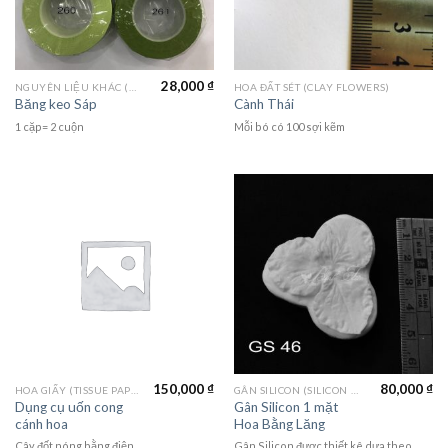
28,000
₫
NGUYÊN LIỆU KHÁC (MATERIALS)
HOA ĐẤT SÉT (CLAY FLOWERS)
Băng keo Sáp
Cành Thái
1 cặp= 2 cuộn
Mỗi bó có 100 sợi kẽm
150,000
₫
80,000
₫
HOA GIẤY (TISSUE PAPER)
GÂN SILICON (SILICON MOLD)
Dụng cụ uốn cong
Gân Silicon 1 mặt
cánh hoa
Hoa Bằng Lăng
Cây đốt nóng bằng điện
Gân Silicon được thiết kê dựa theo