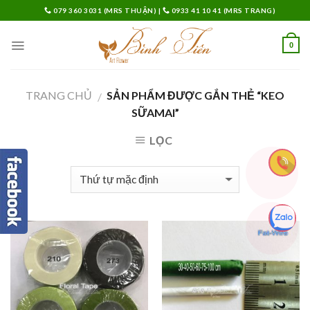
Skip
079 360 3031 (MRS THUẬN)
|
0933 41 10 41 (MRS TRANG)
to
content
0
TRANG CHỦ
SẢN PHẨM ĐƯỢC GẮN THẺ “KEO
/
SỮAMAI”
LỌC