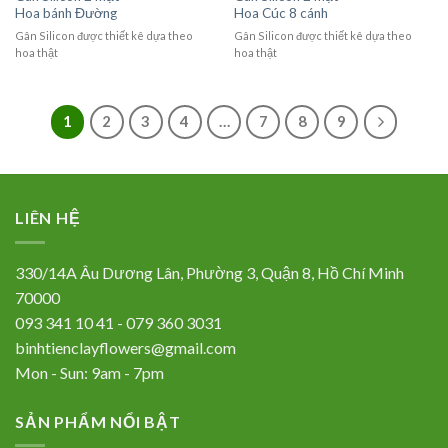
Hoa bánh Đường
Hoa Cúc 8 cánh
Gân Silicon được thiết kê dựa theo
Gân Silicon được thiết kê dựa theo
hoa thật
hoa thật
1
2
3
4
…
7
8
9
LIÊN HỆ
330/14A Âu Dương Lân, Phường 3, Quận 8, Hồ Chí Minh
70000
093 341 10 41 - 079 360 3031
binhtienclayflowers@gmail.com
Mon - Sun: 9am - 7pm
SẢN PHẨM NỔI BẬT