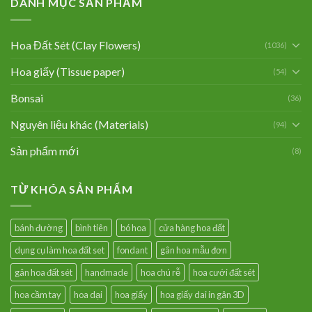
DANH MỤC SẢN PHẨM
Hoa Đất Sét (Clay Flowers)
(1036)
Hoa giấy (Tissue paper)
(54)
Bonsai
(36)
Nguyên liệu khác (Materials)
(94)
Sản phẩm mới
(8)
TỪ KHÓA SẢN PHẨM
bánh đường
bình tiên
bó hoa
cửa hàng hoa đất
dụng cụ làm hoa đất set
fondant
gân hoa mẫu đơn
gân hoa đất sét
handmade
hoa chú rễ
hoa cưới đất sét
hoa cầm tay
hoa dại
hoa giấy
hoa giấy dai in gân 3D