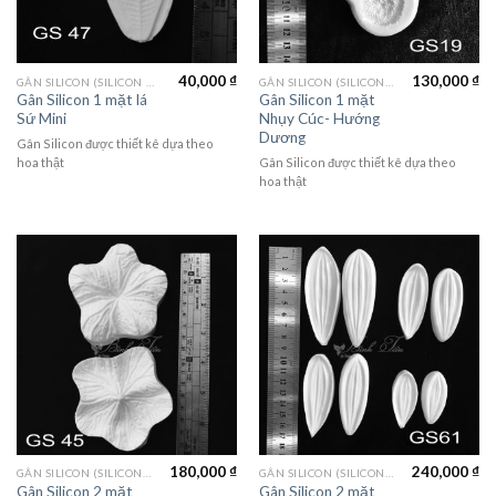
40,000
₫
130,000
₫
GÂN SILICON (SILICON MOLD)
GÂN SILICON (SILICON MOLD)
Gân Silicon 1 mặt lá
Gân Silicon 1 mặt
Sứ Mini
Nhụy Cúc- Hướng
Dương
Gân Silicon được thiết kê dựa theo
hoa thật
Gân Silicon được thiết kê dựa theo
hoa thật
180,000
₫
240,000
₫
GÂN SILICON (SILICON MOLD)
GÂN SILICON (SILICON MOLD)
Gân Silicon 2 mặt
Gân Silicon 2 mặt