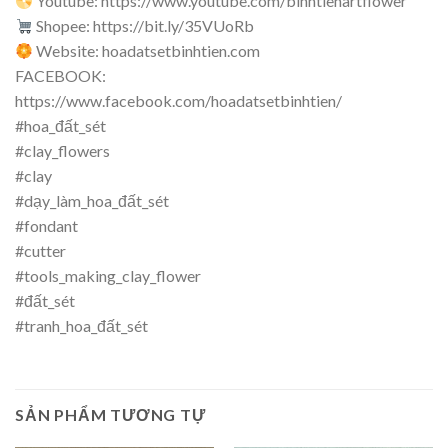
Youtube: https://www.youtube.com/binhtienartflower
Shopee: https://bit.ly/35VUoRb
Website: hoadatsetbinhtien.com
FACEBOOK:
https://www.facebook.com/hoadatsetbinhtien/
#hoa_đất_sét
#clay_flowers
#clay
#dạy_làm_hoa_đất_sét
#fondant
#cutter
#tools_making_clay_flower
#đất_sét
#tranh_hoa_đất_sét
SẢN PHẨM TƯƠNG TỰ