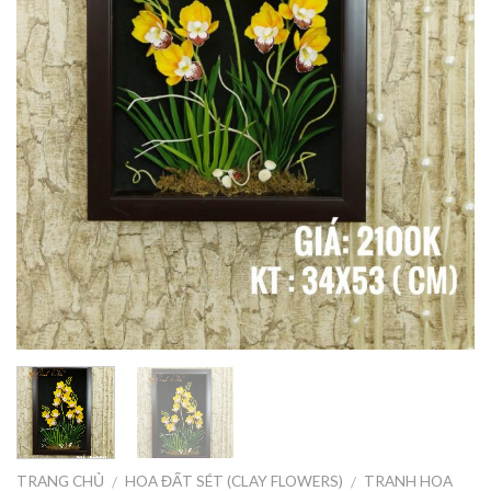
TRANG CHỦ
HOA ĐẤT SÉT (CLAY FLOWERS)
TRANH HOA
/
/