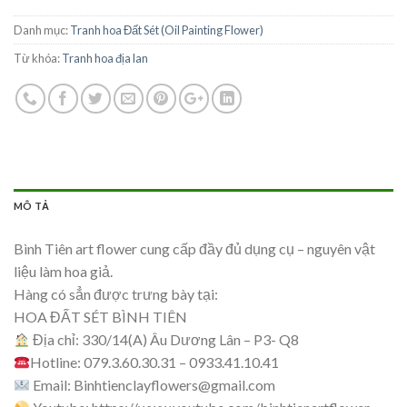
Danh mục:
Tranh hoa Đất Sét (Oil Painting Flower)
Từ khóa:
Tranh hoa địa lan
MÔ TẢ
Bình Tiên art flower cung cấp đầy đủ dụng cụ – nguyên vật
liệu làm hoa giả.
Hàng có sẳn được trưng bày tại:
HOA ĐẤT SÉT BÌNH TIÊN
Địa chỉ: 330/14(A) Âu Dương Lân – P3- Q8
Hotline: 079.3.60.30.31 – 0933.41.10.41
Email:
Binhtienclayflowers@gmail.com