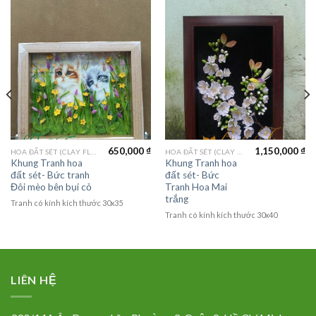
650,000
₫
1,150,000
₫
HOA ĐẤT SÉT (CLAY FLOWERS)
HOA ĐẤT SÉT (CLAY FLOWERS)
Khung Tranh hoa
Khung Tranh hoa
đất sét- Bức tranh
đất sét- Bức
Đôi mèo bên bụi cỏ
Tranh Hoa Mai
trắng
Tranh có kính kích thước 30x35
Tranh có kính kích thước 30x40
LIÊN HỆ