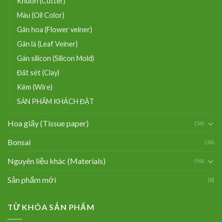
Khuôn (Cutter)
Màu (Oil Color)
Gân hoa (Flower veiner)
Gân lá (Leaf Veiner)
Gân silicon (Silicon Mold)
Đất sét (Clay)
Kẽm (Wire)
SẢN PHẨM KHÁCH ĐẶT
Hoa giấy (Tissue paper)
(54)
Bonsai
(36)
Nguyên liệu khác (Materials)
(94)
Sản phẩm mới
(8)
TỪ KHÓA SẢN PHẨM