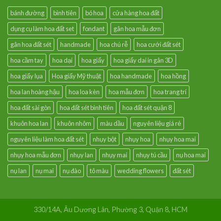
bánh đường
bình tiên
bó hoa
cửa hàng hoa đất
dụng cụ làm hoa đất set
fondant
gân hoa mẫu đơn
gân hoa đất sét
handmade
hoa chú rễ
hoa cưới đất sét
hoa cầm tay
hoa dại
hoa giấy
hoa giấy dai in gân 3D
hoa giấy lụa
Hoa giấy Mỹ thuật
hoa handmade
hoa hồng
hoa lan hoàng hậu
hoa loa kèn
hoa mẫu đơn
hoa trang trí
hoa đất sài gòn
hoa đất sét bình tiên
hoa đất sét quận 8
khuôn hoa lan
khuôn nhôm
màu dầu
nguyên liệu giá rẻ
nguyên liệu làm hoa đất sét
nhụy bột
nhụy hoa
nhụy hoa mai
nhụy hoa mẫu đơn
nhụy lan
nhụy mai
nhụy tú cầu
nụ hoa mai
nụ lan
nụ mai
nụ đào
tô màu
wedding flowers
đất sét
330/14A, Âu Dương Lân, Phường 3, Quận 8, HCM