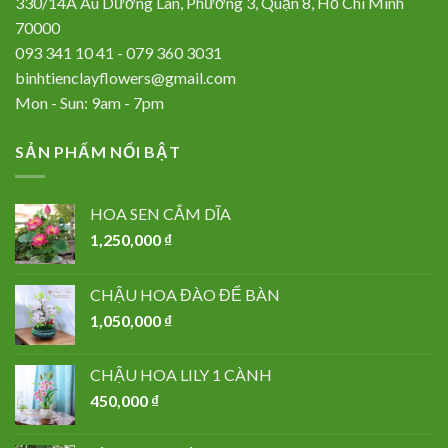
330/14A Âu Dương Lân, Phường 3, Quận 8, Hồ Chí Minh
70000
093 341 10 41 - 079 360 3031
binhtienclayflowers@gmail.com
Mon - Sun: 9am - 7pm
SẢN PHẨM NỔI BẬT
HOA SEN CẮM DĨA
1,250,000
₫
CHẬU HOA ĐÀO ĐỂ BÀN
1,050,000
₫
CHẬU HOA LILY 1 CÀNH
450,000
₫