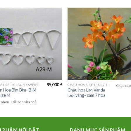
85,000
₫
ẤT SÉT (CLAY FLOWERS)
CHẬU HOA SIZE TRUNG (MEDIUM FLOWER)
Chậu cao
n Hoa Bìm Bìm- BIM
Chậu hoa Lan Vanda
Size M
lưới vàng- cam 7 hoa
nhôm, lưỡi bén vừa phải
N PHẨM NỔI BẬT
DANH MỤC SẢN PHẨM