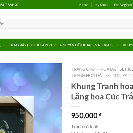
Home
My Shop
For Beginer
(MRS TRANG)
)
HOA GIẤY (TISSUE PAPER)
NGUYÊN LIỆU KHÁC (MATERIALS)
KHUY
TRANG CHỦ
HOA ĐẤT SÉT (C
/
TRANH HOA ĐẤT SÉT (OIL PAIN
Khung Tranh hoa 
Lẳng hoa Cúc Tr
950,000
₫
Tranh có kính