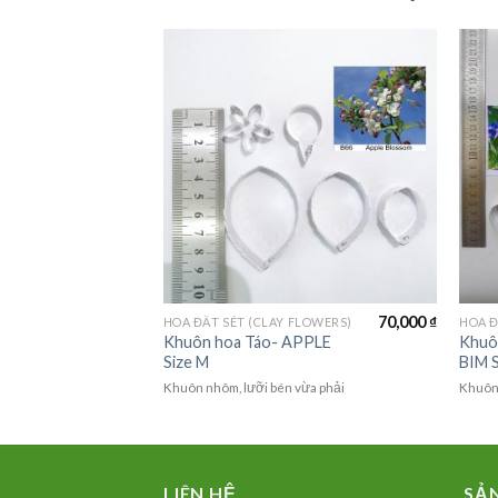
70,000
₫
CHẬU HOA SIZE TRUNG (MEDIUM FLOWER)
HOA ĐẤT SÉT (CLAY FLOWERS)
HOA Đ
Chậu cao 35cm
iệp
Khuôn hoa Táo- APPLE
Khuô
Size M
BIM 
Khuôn nhôm, lưỡi bén vừa phải
Khuôn 
LIÊN HỆ
SẢ