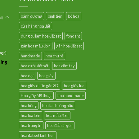
bánh đường
bình tiên
bó hoa
6)
cửa hàng hoa đất
dụng cụ làm hoa đất set
fondant
gân hoa mẫu đơn
gân hoa đất sét
wer)
handmade
hoa chú rễ
ting
hoa cưới đất sét
hoa cầm tay
hoa dại
hoa giấy
hoa giấy dai in gân 3D
hoa giấy lụa
Hoa giấy Mỹ thuật
hoa handmade
hoa hồng
hoa lan hoàng hậu
hoa loa kèn
hoa mẫu đơn
hoa trang trí
hoa đất sài gòn
hoa đất sét bình tiên