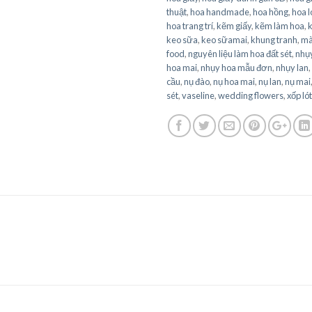
thuật
,
hoa handmade
,
hoa hồng
,
hoa l
hoa trang trí
,
kẽm giấy
,
kẽm làm hoa
,
keo sữa
,
keo sữamai
,
khung tranh
,
mà
food
,
nguyên liệu làm hoa đất sét
,
nhụy
hoa mai
,
nhụy hoa mẫu đơn
,
nhụy lan
,
cầu
,
nụ đào
,
nụ hoa mai
,
nụ lan
,
nụ mai
sét
,
vaseline
,
wedding flowers
,
xốp lót