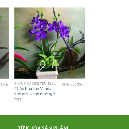
CHẬU HOA SIZE TRUNG (MEDIUM FLOWER)
 35cm
Chậu cao 35cm
Chậu hoa Lan Vanda
lưới màu xanh dương 7
hoa
TỪ KHÓA SẢN PHẨM