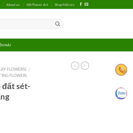
About us
Silk flower Art
Shop Policies
ẾN MÃI
LAY FLOWERS)
/
TING FLOWER)
đất sét-
ắng