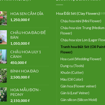
Hoa Đất Sét (Clay Flowers)
HOA SEN CẮM DĨA
(103
1,250,000
₫
Chậu hoa mini (Mini Flower)
Chậu hoa size Trung (Medium
CHẬU HOA ĐÀO ĐỂ
Flower)
BÀN
Chậu hoa size Lớn (Lager Flo
1,050,000
₫
Tranh hoa Đất Sét (Oil Pain
CHẬU HOA LILY 1
Flower)
CÀNH
Hoa cưới (Wedding Flower)
450,000
₫
Dụng cụ (Tools)
BÌNH HOA ĐÀO
Khuôn (Cutter)
2,500,000
₫
Màu (Oil Color)
Gân hoa (Flower veiner)
HOA MẪU ĐƠN -
Gân lá (Leaf Veiner)
PEONY
Gân silicon (Silicon Mold)
2,150,000
₫