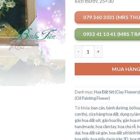
kích thước 25×30
079 360 3031 (MRS TH
0933 41 10 41 (MRS TR
Số lượng
MUA HÀN
Danh mục:
Hoa Đất Sét (Clay Flowers)
(Oil Painting Flower)
Từ khóa:
ban cán
,
bánh đường
,
bó ho
con thú
,
cửa hàng hoa đất
,
dụng cụ làm
gân hoa đất sét
,
gân hoa lily
,
gân hoa 
handmade
,
hoa cầm tay
,
hoa chú rễ
,
h
dại
,
hoa đất sài gòn
,
hoa đất sét bình ti
hoa giấy
,
hoa giấy dai in gân 3D
,
hoa g