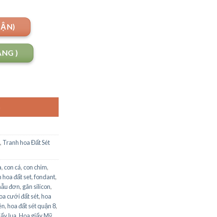
UẬN)
ANG )
G
,
Tranh hoa Đất Sét
a
,
con cá
,
con chim
,
 hoa đất set
,
fondant
,
mẫu đơn
,
gân silicon
,
oa cưới đất sét
,
hoa
ên
,
hoa đất sét quận 8
,
iấy lụa
,
Hoa giấy Mỹ