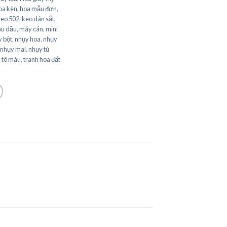
oa kèn
,
hoa mẫu đơn
,
keo 502
,
keo dán sắt
,
u dầu
,
máy cán
,
mini
 bột
,
nhụy hoa
,
nhụy
nhụy mai
,
nhụy tú
,
tô màu
,
tranh hoa đất