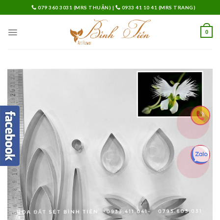
Skip
079 360 3031 (MRS THUẬN)
|
0933 41 10 41 (MRS TRANG)
to
content
0