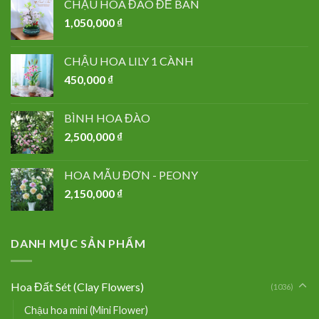
CHẬU HOA ĐÀO ĐỂ BÀN
1,050,000
₫
CHẬU HOA LILY 1 CÀNH
450,000
₫
BÌNH HOA ĐÀO
2,500,000
₫
HOA MẪU ĐƠN - PEONY
2,150,000
₫
DANH MỤC SẢN PHẨM
Hoa Đất Sét (Clay Flowers)
(1036)
Chậu hoa mini (Mini Flower)