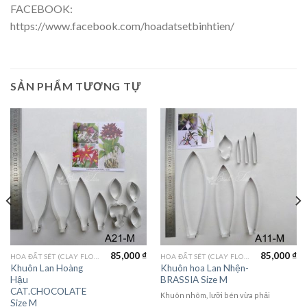
FACEBOOK:
https://www.facebook.com/hoadatsetbinhtien/
SẢN PHẨM TƯƠNG TỰ
85,000
₫
85,000
₫
HOA ĐẤT SÉT (CLAY FLOWERS)
HOA ĐẤT SÉT (CLAY FLOWERS)
Khuôn Lan Hoàng
Khuôn hoa Lan Nhện-
Hậu
BRASSIA Size M
CAT.CHOCOLATE
Khuôn nhôm, lưỡi bén vừa phải
Size M