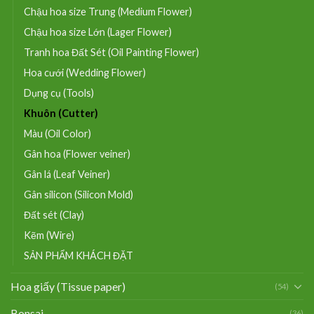
Chậu hoa size Trung (Medium Flower)
Chậu hoa size Lớn (Lager Flower)
Tranh hoa Đất Sét (Oil Painting Flower)
Hoa cưới (Wedding Flower)
Dụng cụ (Tools)
Khuôn (Cutter)
Màu (Oil Color)
Gân hoa (Flower veiner)
Gân lá (Leaf Veiner)
Gân silicon (Silicon Mold)
Đất sét (Clay)
Kẽm (Wire)
SẢN PHẨM KHÁCH ĐẶT
Hoa giấy (Tissue paper)
(54)
Bonsai
(36)