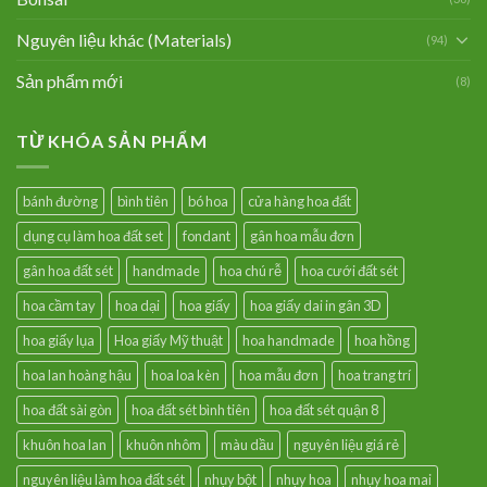
Nguyên liệu khác (Materials)
(94)
Sản phẩm mới
(8)
TỪ KHÓA SẢN PHẨM
bánh đường
bình tiên
bó hoa
cửa hàng hoa đất
dụng cụ làm hoa đất set
fondant
gân hoa mẫu đơn
gân hoa đất sét
handmade
hoa chú rễ
hoa cưới đất sét
hoa cầm tay
hoa dại
hoa giấy
hoa giấy dai in gân 3D
hoa giấy lụa
Hoa giấy Mỹ thuật
hoa handmade
hoa hồng
hoa lan hoàng hậu
hoa loa kèn
hoa mẫu đơn
hoa trang trí
hoa đất sài gòn
hoa đất sét bình tiên
hoa đất sét quận 8
khuôn hoa lan
khuôn nhôm
màu dầu
nguyên liệu giá rẻ
nguyên liệu làm hoa đất sét
nhụy bột
nhụy hoa
nhụy hoa mai