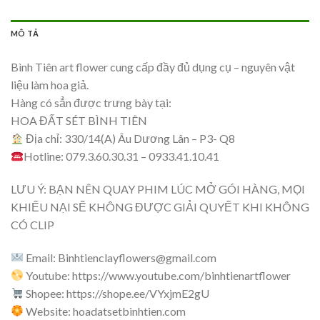
MÔ TẢ
Bình Tiên art flower cung cấp đầy đủ dụng cụ – nguyên vật
liệu làm hoa giả.
Hàng có sẳn được trưng bày tại:
HOA ĐẤT SÉT BÌNH TIÊN
Địa chỉ: 330/14(A) Âu Dương Lân – P3- Q8
Hotline: 079.3.60.30.31 – 0933.41.10.41
LƯU Ý: BẠN NÊN QUAY PHIM LÚC MỞ GÓI HÀNG, MỌI
KHIẾU NẠI SẼ KHÔNG ĐƯỢC GIẢI QUYẾT KHI KHÔNG
CÓ CLIP
Email:
Binhtienclayflowers@gmail.com
Youtube: https://www.youtube.com/binhtienartflower
Shopee: https://shope.ee/VYxjmE2gU
Website: hoadatsetbinhtien.com