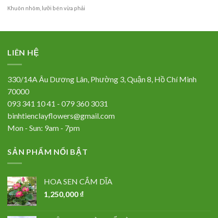
Khuôn nhôm, lưỡi bén vừa phải
LIÊN HỆ
330/14A Âu Dương Lân, Phường 3, Quận 8, Hồ Chí Minh
70000
093 341 10 41 - 079 360 3031
binhtienclayflowers@gmail.com
Mon - Sun: 9am - 7pm
SẢN PHẨM NỔI BẬT
HOA SEN CẮM DĨA
1,250,000
₫