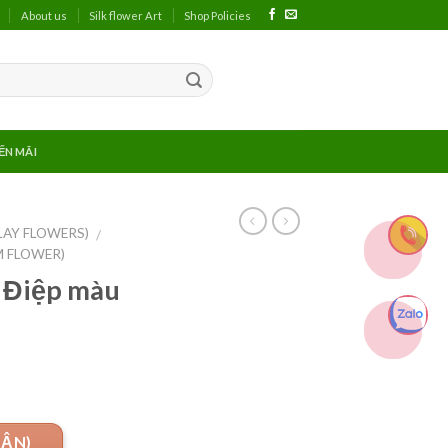
About us
Silk flower Art
Shop Policies
ẾN MÃI
LAY FLOWERS)
/
M FLOWER)
 Điệp màu
UẬN)