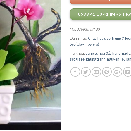
0933 41 10 41 (MRS TR
Mã:
37693cfc7480
Danh mục:
Chậu hoa size Trung (Med
Sét (Clay Flowers)
Từ khóa:
dụng cụ hoa đất
,
handmade
sét giá rẻ
,
khung tranh
,
nguyên liệu là