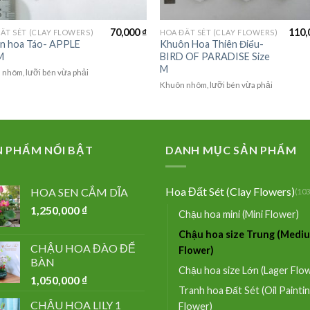
70,000
₫
110,
ẤT SÉT (CLAY FLOWERS)
HOA ĐẤT SÉT (CLAY FLOWERS)
n hoa Táo- APPLE
Khuôn Hoa Thiên Điểu-
M
BIRD OF PARADISE Size
M
nhôm, lưỡi bén vừa phải
Khuôn nhôm, lưỡi bén vừa phải
N PHẨM NỔI BẬT
DANH MỤC SẢN PHẨM
Hoa Đất Sét (Clay Flowers)
HOA SEN CẮM DĨA
(103
1,250,000
₫
Chậu hoa mini (Mini Flower)
Chậu hoa size Trung (Medi
CHẬU HOA ĐÀO ĐỂ
Flower)
BÀN
Chậu hoa size Lớn (Lager Flo
1,050,000
₫
Tranh hoa Đất Sét (Oil Painti
CHẬU HOA LILY 1
Flower)