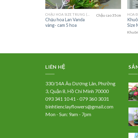
(LAGER FLOWER)
CHẬU HOA SIZE TRUNG (MEDIUM FLOWER)
HOA Đ
Chậu cao 35cm
Chậu hoa Lan Vanda
Khuô
cắm chậu Vintage
vàng- cam 5 hoa
Size 
hả xuống làm điểm nhấn
Khuôn 
LIÊN HỆ
SẢ
330/14A Âu Dương Lân, Phường
3, Quận 8, Hồ Chí Minh 70000
093 341 10 41 - 079 360 3031
binhtienclayflowers@gmail.com
Mon - Sun: 9am - 7pm