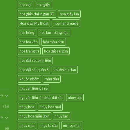
hoa dại
hoa giấy
hoa giấy dai in gân 3D
hoa giấy lụa
Hoa giấy Mỹ thuật
hoa handmade
hoa hồng
hoa lan hoàng hậu
hoa loa kèn
hoa mẫu đơn
hoa trang trí
hoa đất sài gòn
hoa đất sét bình tiên
hoa đất sét quận 8
khuôn hoa lan
khuôn nhôm
màu dầu
nguyên liệu giá rẻ
54)
nguyên liệu làm hoa đất sét
nhụy bột
(36)
nhụy hoa
nhụy hoa mai
nhụy hoa mẫu đơn
nhụy lan
94)
nhụy mai
nhụy tú cầu
nụ hoa mai
(8)