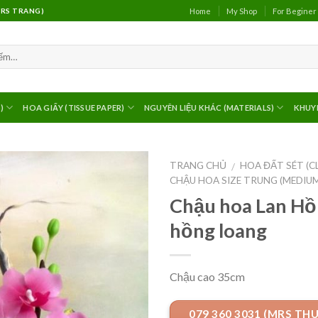
Home
My Shop
For Beginer
(MRS TRANG)
)
HOA GIẤY (TISSUE PAPER)
NGUYÊN LIỆU KHÁC (MATERIALS)
KHUY
TRANG CHỦ
HOA ĐẤT SÉT (C
/
CHẬU HOA SIZE TRUNG (MEDIU
Chậu hoa Lan Hồ
hồng loang
Chậu cao 35cm
079 360 3031 (MRS TH