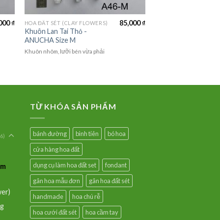
000
₫
85,000
₫
HOA ĐẤT SÉT (CLAY FLOWERS)
Khuôn Lan Tai Thỏ -
ANUCHA Size M
Khuôn nhôm, lưỡi bén vừa phải
TỪ KHÓA SẢN PHẨM
bánh đường
bình tiên
bó hoa
6)
cửa hàng hoa đất
dụng cụ làm hoa đất set
fondant
um
gân hoa mẫu đơn
gân hoa đất sét
wer)
handmade
hoa chú rễ
ng
hoa cưới đất sét
hoa cầm tay