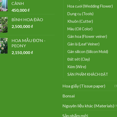
CÀNH
Hoa cưới (Wedding Flower)
450,000
₫
Dụng cụ (Tools)
BÌNH HOA ĐÀO
Khuôn (Cutter)
2,500,000
₫
Màu (Oil Color)
Gân hoa (Flower veiner)
HOA MẪU ĐƠN -
Gân lá (Leaf Veiner)
PEONY
Gân silicon (Silicon Mold)
2,150,000
₫
Đất sét (Clay)
Kẽm (Wire)
SẢN PHẨM KHÁCH ĐẶT
Hoa giấy (Tissue paper)
(
Bonsai
Nguyên liệu khác (Materials)
(
Sản phẩm mới