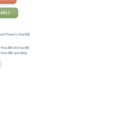
ANG )
ium Flower)
,
Hoa Đất
,
Hoa đất sét
,
hoa đất
m hoa đất
,
quà tặng