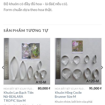
Bộ khuôn có đầy đủ hoa – lá đài( nếu có).
Form chuẩn dựa theo hoa thật.
SẢN PHẨM TƯƠNG TỰ
80,000
₫
95,000
₫
HOA ĐẤT SÉT (CLAY FLOWERS)
HOA ĐẤT SÉT (CLAY FLOWERS)
Khuôn Lan Bạch Tiên
Khuôn Hồng Cecile
Nữ-BEALARA
Brunner Size M
TROPIC Size M
Khuôn nhôm, lưỡi bén vừa phải