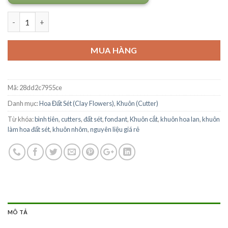
Số lượng
MUA HÀNG
Mã:
28dd2c7955ce
Danh mục:
Hoa Đất Sét (Clay Flowers)
,
Khuôn (Cutter)
Từ khóa:
bình tiên
,
cutters
,
đất sét
,
fondant
,
Khuôn cắt
,
khuôn hoa lan
,
khuôn
làm hoa đất sét
,
khuôn nhôm
,
nguyên liệu giá rẻ
MÔ TẢ