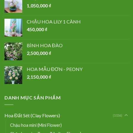
1,050,000
₫
CHẬU HOA LILY 1 CÀNH
450,000
₫
BÌNH HOA ĐÀO
2,500,000
₫
HOA MẪU ĐƠN - PEONY
2,150,000
₫
DANH MỤC SẢN PHẨM
Hoa Đất Sét (Clay Flowers)
(1036)
Chậu hoa mini (Mini Flower)