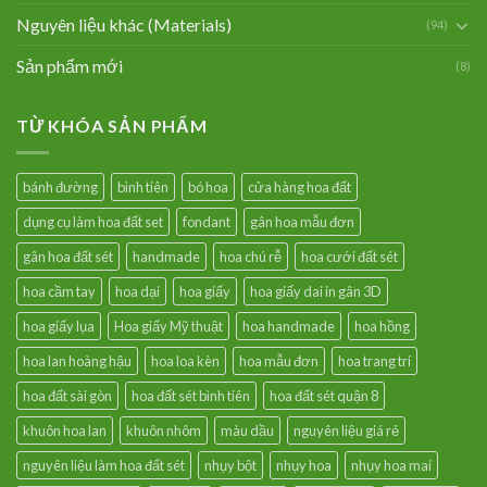
Nguyên liệu khác (Materials)
(94)
Sản phẩm mới
(8)
TỪ KHÓA SẢN PHẨM
bánh đường
bình tiên
bó hoa
cửa hàng hoa đất
dụng cụ làm hoa đất set
fondant
gân hoa mẫu đơn
gân hoa đất sét
handmade
hoa chú rễ
hoa cưới đất sét
hoa cầm tay
hoa dại
hoa giấy
hoa giấy dai in gân 3D
hoa giấy lụa
Hoa giấy Mỹ thuật
hoa handmade
hoa hồng
hoa lan hoàng hậu
hoa loa kèn
hoa mẫu đơn
hoa trang trí
hoa đất sài gòn
hoa đất sét bình tiên
hoa đất sét quận 8
khuôn hoa lan
khuôn nhôm
màu dầu
nguyên liệu giá rẻ
nguyên liệu làm hoa đất sét
nhụy bột
nhụy hoa
nhụy hoa mai