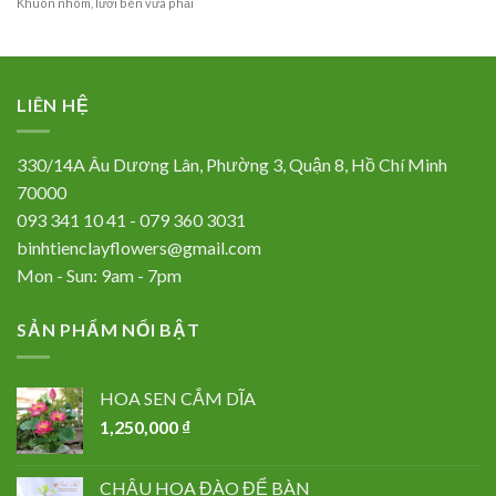
Khuôn nhôm, lưỡi bén vừa phải
LIÊN HỆ
330/14A Âu Dương Lân, Phường 3, Quận 8, Hồ Chí Minh
70000
093 341 10 41 - 079 360 3031
binhtienclayflowers@gmail.com
Mon - Sun: 9am - 7pm
SẢN PHẨM NỔI BẬT
HOA SEN CẮM DĨA
1,250,000
₫
CHẬU HOA ĐÀO ĐỂ BÀN