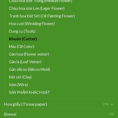
Chậu hoa size Trung (Medium Flower)
Chậu hoa size Lớn (Lager Flower)
Tranh hoa Đất Sét (Oil Painting Flower)
Hoa cưới (Wedding Flower)
Dụng cụ (Tools)
Khuôn (Cutter)
Màu (Oil Color)
Gân hoa (Flower veiner)
Gân lá (Leaf Veiner)
Gân silicon (Silicon Mold)
Đất sét (Clay)
Kẽm (Wire)
SẢN PHẨM KHÁCH ĐẶT
Hoa giấy (Tissue paper)
(54)
Bonsai
(36)