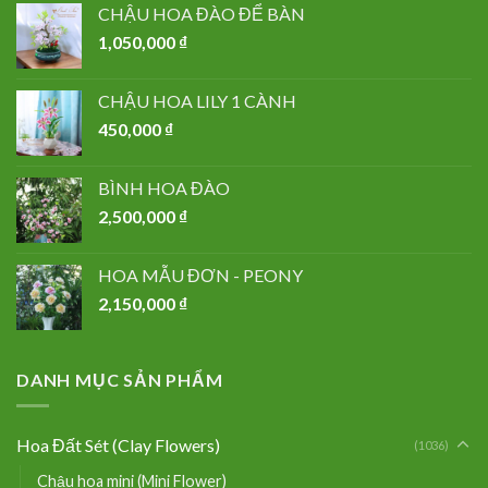
CHẬU HOA ĐÀO ĐỂ BÀN
1,050,000
₫
CHẬU HOA LILY 1 CÀNH
450,000
₫
BÌNH HOA ĐÀO
2,500,000
₫
HOA MẪU ĐƠN - PEONY
2,150,000
₫
DANH MỤC SẢN PHẨM
Hoa Đất Sét (Clay Flowers)
(1036)
Chậu hoa mini (Mini Flower)