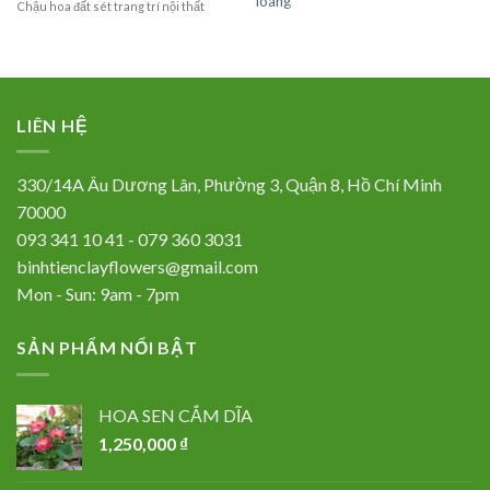
loang
Chậu hoa đất sét trang trí nội thất
LIÊN HỆ
330/14A Âu Dương Lân, Phường 3, Quận 8, Hồ Chí Minh
70000
093 341 10 41 - 079 360 3031
binhtienclayflowers@gmail.com
Mon - Sun: 9am - 7pm
SẢN PHẨM NỔI BẬT
HOA SEN CẮM DĨA
1,250,000
₫