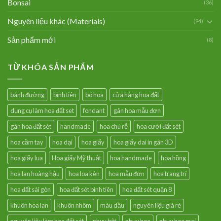
Bonsai
(36)
Nguyên liệu khác (Materials)
(94)
Sản phẩm mới
(8)
TỪ KHÓA SẢN PHẨM
bánh đường
bình tiên
bó hoa
cửa hàng hoa đất
dụng cụ làm hoa đất set
fondant
gân hoa mẫu đơn
gân hoa đất sét
handmade
hoa chú rễ
hoa cưới đất sét
hoa cầm tay
hoa dại
hoa giấy
hoa giấy dai in gân 3D
hoa giấy lụa
Hoa giấy Mỹ thuật
hoa handmade
hoa hồng
hoa lan hoàng hậu
hoa loa kèn
hoa mẫu đơn
hoa trang trí
hoa đất sài gòn
hoa đất sét bình tiên
hoa đất sét quận 8
khuôn hoa lan
khuôn nhôm
màu dầu
nguyên liệu giá rẻ
nguyên liệu làm hoa đất sét
nhụy bột
nhụy hoa
nhụy hoa mai