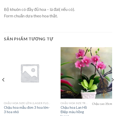
Bộ khuôn có đầy đủ hoa – lá đài( nếu có).
Form chuẩn dựa theo hoa thật.
SẢN PHẨM TƯƠNG TỰ
CHẬU HOA SIZE LỚN (LAGER FLOWER)
CHẬU HOA SIZE TRUNG (MEDIUM FLOWER)
Chậu cao 35cm
Chậu hoa mẫu đơn 3 hoa lớn-
Chậu hoa Lan Hồ
3 hoa nhỏ
Điệp màu hồng