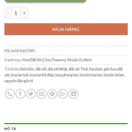
Số lượng
MUA HÀNG
Mã:
bd4c9ab730f5
Danh mục:
Hoa Đất Sét (Clay Flowers)
,
Khuôn (Cutter)
Từ khóa:
bình tiên
,
đất sét
,
đát sét Nhật
,
đất sét Thái
,
fondant
,
gân hoa đất
sét
,
hoa lan hài
,
hoa lan hồ điệp
,
hoa phong lan
,
khuôn hoa lan
,
khuôn nhôm
,
nguyên liệu giá rẻ
MÔ TẢ