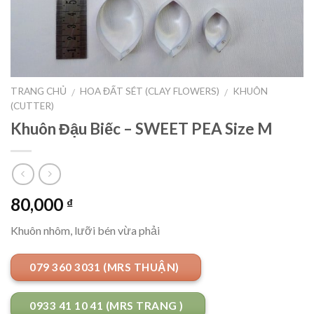
TRANG CHỦ
HOA ĐẤT SÉT (CLAY FLOWERS)
KHUÔN
/
/
(CUTTER)
Khuôn Đậu Biếc – SWEET PEA Size M
80,000
₫
Khuôn nhôm, lưỡi bén vừa phải
079 360 3031 (MRS THUẬN)
0933 41 10 41 (MRS TRANG )