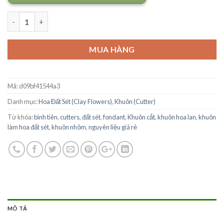
Số lượng
MUA HÀNG
Mã:
d09bf41544a3
Danh mục:
Hoa Đất Sét (Clay Flowers)
,
Khuôn (Cutter)
Từ khóa:
bình tiên
,
cutters
,
đất sét
,
fondant
,
Khuôn cắt
,
khuôn hoa lan
,
khuôn
làm hoa đất sét
,
khuôn nhôm
,
nguyên liệu giá rẻ
MÔ TẢ