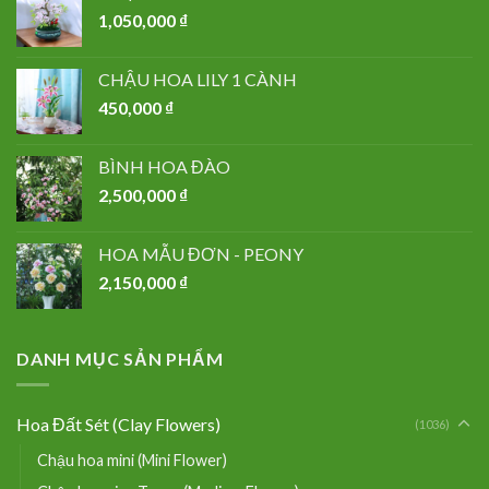
1,050,000
₫
CHẬU HOA LILY 1 CÀNH
450,000
₫
BÌNH HOA ĐÀO
2,500,000
₫
HOA MẪU ĐƠN - PEONY
2,150,000
₫
DANH MỤC SẢN PHẨM
Hoa Đất Sét (Clay Flowers)
(1036)
Chậu hoa mini (Mini Flower)