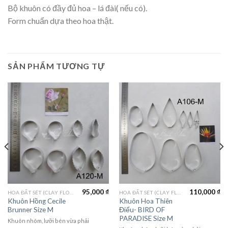
Bộ khuôn có đầy đủ hoa – lá đài( nếu có).
Form chuẩn dựa theo hoa thật.
SẢN PHẨM TƯƠNG TỰ
95,000
₫
110,000
₫
HOA ĐẤT SÉT (CLAY FLOWERS)
HOA ĐẤT SÉT (CLAY FLOWERS)
Khuôn Hồng Cecile
Khuôn Hoa Thiên
Brunner Size M
Điểu- BIRD OF
PARADISE Size M
Khuôn nhôm, lưỡi bén vừa phải