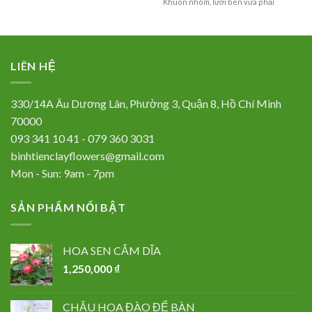
Khuôn nhôm, lưỡi bén vừa phải
LIÊN HỆ
330/14A Âu Dương Lân, Phường 3, Quận 8, Hồ Chí Minh
70000
093 341 10 41 - 079 360 3031
binhtienclayflowers@gmail.com
Mon - Sun: 9am - 7pm
SẢN PHẨM NỔI BẬT
HOA SEN CẮM DĨA
1,250,000
₫
CHẬU HOA ĐÀO ĐỂ BÀN