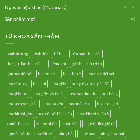
Nguyên liệu khác (Materials)
(94)
Sản phẩm mới
(8)
TỪ KHÓA SẢN PHẨM
bánh đường
bình tiên
bó hoa
cửa hàng hoa đất
dụng cụ làm hoa đất set
fondant
gân hoa mẫu đơn
gân hoa đất sét
handmade
hoa chú rễ
hoa cưới đất sét
hoa cầm tay
hoa dại
hoa giấy
hoa giấy dai in gân 3D
hoa giấy lụa
Hoa giấy Mỹ thuật
hoa handmade
hoa hồng
hoa lan hoàng hậu
hoa loa kèn
hoa mẫu đơn
hoa trang trí
hoa đất sài gòn
hoa đất sét bình tiên
hoa đất sét quận 8
khuôn hoa lan
khuôn nhôm
màu dầu
nguyên liệu giá rẻ
nguyên liệu làm hoa đất sét
nhụy bột
nhụy hoa
nhụy hoa mai