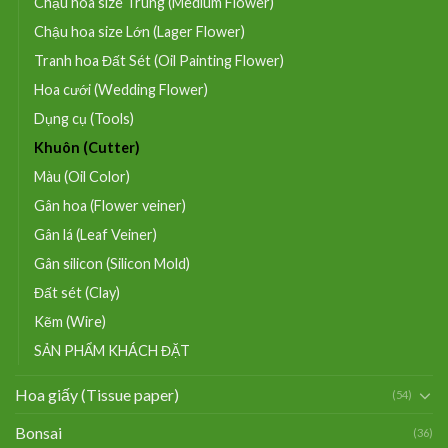
Chậu hoa size Trung (Medium Flower)
Chậu hoa size Lớn (Lager Flower)
Tranh hoa Đất Sét (Oil Painting Flower)
Hoa cưới (Wedding Flower)
Dụng cụ (Tools)
Khuôn (Cutter)
Màu (Oil Color)
Gân hoa (Flower veiner)
Gân lá (Leaf Veiner)
Gân silicon (Silicon Mold)
Đất sét (Clay)
Kẽm (Wire)
SẢN PHẨM KHÁCH ĐẶT
Hoa giấy (Tissue paper)
(54)
Bonsai
(36)