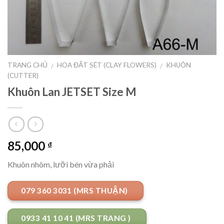
TRANG CHỦ
HOA ĐẤT SÉT (CLAY FLOWERS)
KHUÔN
/
/
(CUTTER)
Khuôn Lan JETSET Size M
85,000
₫
Khuôn nhôm, lưỡi bén vừa phải
079 360 3031 (MRS THUẬN)
0933 41 10 41 (MRS TRANG )