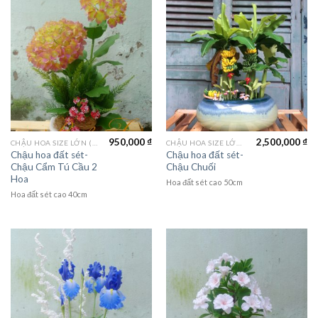
950,000
₫
2,500,000
₫
CHẬU HOA SIZE LỚN (LAGER FLOWER)
CHẬU HOA SIZE LỚN (LAGER FLOWER)
Chậu hoa đất sét-
Chậu hoa đất sét-
Chậu Cẩm Tú Cầu 2
Chậu Chuối
Hoa
Hoa đất sét cao 50cm
Hoa đất sét cao 40cm