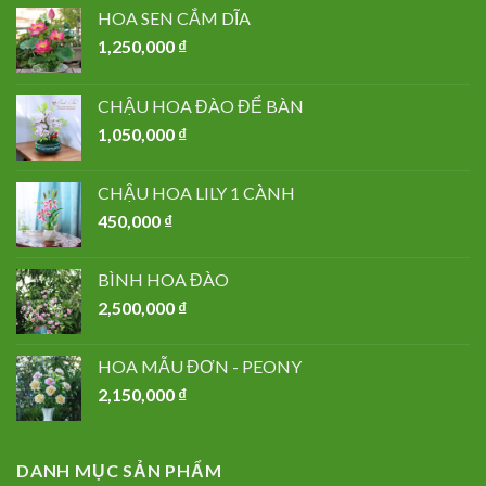
HOA SEN CẮM DĨA
1,250,000
₫
CHẬU HOA ĐÀO ĐỂ BÀN
1,050,000
₫
CHẬU HOA LILY 1 CÀNH
450,000
₫
BÌNH HOA ĐÀO
2,500,000
₫
HOA MẪU ĐƠN - PEONY
2,150,000
₫
DANH MỤC SẢN PHẨM