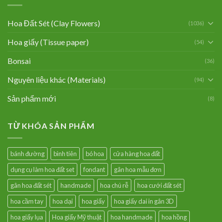
Hoa Đất Sét (Clay Flowers)
(1036)
Hoa giấy (Tissue paper)
(54)
Bonsai
(36)
Nguyên liệu khác (Materials)
(94)
Sản phẩm mới
(8)
TỪ KHÓA SẢN PHẨM
bánh đường
bình tiên
bó hoa
cửa hàng hoa đất
dụng cụ làm hoa đất set
fondant
gân hoa mẫu đơn
gân hoa đất sét
handmade
hoa chú rễ
hoa cưới đất sét
hoa cầm tay
hoa dại
hoa giấy
hoa giấy dai in gân 3D
hoa giấy lụa
Hoa giấy Mỹ thuật
hoa handmade
hoa hồng