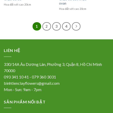
ovan
Hoa đất sét cao 20cm
Hoa đất sét cao 20cm
1
2
3
4
LIÊN HỆ
330/14A Âu Dương Lân, Phường 3, Quận 8, Hồ Chí Minh
70000
093 341 10 41 - 079 360 3031
binhtienclayflowers@gmail.com
Mon - Sun: 9am - 7pm
SẢN PHẨM NỔI BẬT