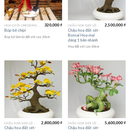
320,000
₫
2,500,000
₫
HOA CƯỚI (WEDDING FLOWER)
CHẬU HOA SIZE LỚN (LAGER FLOWER)
Chậu hoa đất sét-
Búp bê chipi
Bonsai Hoa mai
Búp bê làm từ đất sét cao 20cm
dáng 1 bên nhánh
Hoa đất sét cao 60cm
2,800,000
₫
5,600,000
₫
CHẬU HOA SIZE LỚN (LAGER FLOWER)
CHẬU HOA SIZE LỚN (LAGER FLOWER)
Chậu hoa đất sét-
Chậu hoa đất sét-