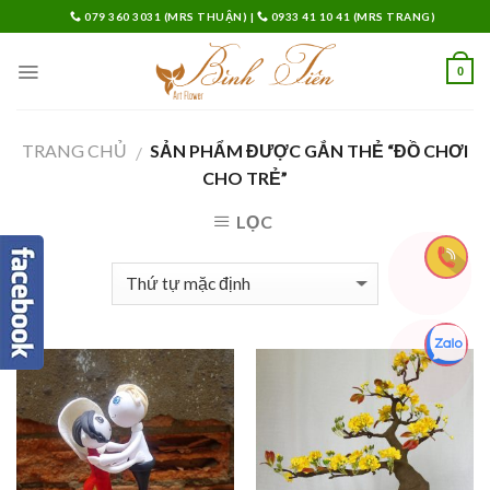
Skip
079 360 3031 (MRS THUẬN)
|
0933 41 10 41 (MRS TRANG)
to
content
0
TRANG CHỦ
SẢN PHẨM ĐƯỢC GẮN THẺ “ĐỒ CHƠI
/
CHO TRẺ”
LỌC