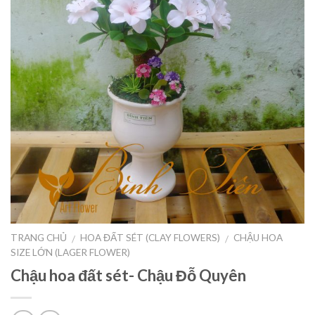
TRANG CHỦ
HOA ĐẤT SÉT (CLAY FLOWERS)
CHẬU HOA
/
/
SIZE LỚN (LAGER FLOWER)
Chậu hoa đất sét- Chậu Đỗ Quyên