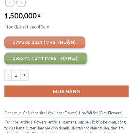
1,500,000
₫
Hoa đất sét cao 40cm
079 360 3031 (MRS THUẬN)
0933 41 10 41 (MRS TRANG )
Số lượng
MUA HÀNG
Danh mục:
Chậu hoa size Lớn (Lager Flower)
,
Hoa Đất Sét (Clay Flowers)
Từ khóa:
artificial flowers
,
artificial stamens
,
búp bê đất
,
búp bê voan
,
công
ty
,
cửa hàng
,
cutter
,
đam mê kinh doanh
,
đào tạo học viên cơ bản
,
dạy làm