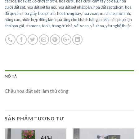
các loại hoa đất
,
đồ chơi cho trẻ
,
hoa cưới
,
hoa cưới cầm tay cô dâu
,
hoa
cưới đất sét
,
hoa đất sét hà nội
,
hoa đất sét nhật bản
,
hoa đất sét tphcm
,
hoa
đỗ quyên
,
hoa giấy
,
hoa pha lê
,
hoa trưng bày
,
hoa voan
,
machine
,
mô hình
,
nâng cao
,
nhận hợp đồng làm quà tặng cho khách hàng
,
oa đất sét
,
phụ kiện
cho bạn gái
,
stamens
,
tools
,
trang trí nhà
,
vải voan
,
yêu hoa
,
yêu nghệ thuật
MÔ TẢ
Chậu hoa đất sét làm thủ công
SẢN PHẨM TƯƠNG TỰ