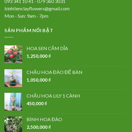
093 341 10 41 - 079 360 3031
binhtienclayflowers@gmail.com
Mon - Sun: 9am - 7pm
SẢN PHẨM NỔI BẬT
HOA SEN CẮM DĨA
1,250,000
₫
CHẬU HOA ĐÀO ĐỂ BÀN
1,050,000
₫
CHẬU HOA LILY 1 CÀNH
450,000
₫
BÌNH HOA ĐÀO
2,500,000
₫