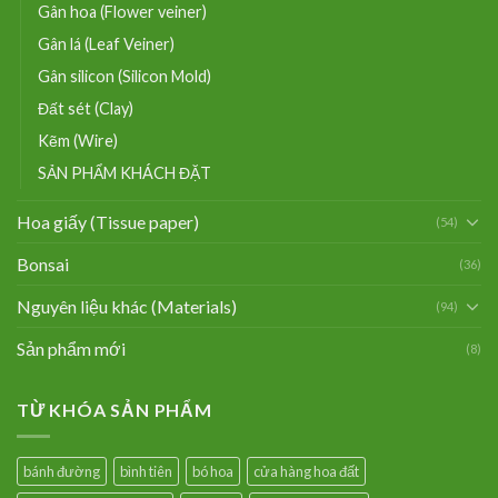
Gân hoa (Flower veiner)
Gân lá (Leaf Veiner)
Gân silicon (Silicon Mold)
Đất sét (Clay)
Kẽm (Wire)
SẢN PHẨM KHÁCH ĐẶT
Hoa giấy (Tissue paper)
(54)
Bonsai
(36)
Nguyên liệu khác (Materials)
(94)
Sản phẩm mới
(8)
TỪ KHÓA SẢN PHẨM
bánh đường
bình tiên
bó hoa
cửa hàng hoa đất