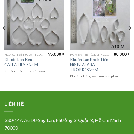
95,000
₫
80,000
₫
HOA ĐẤT SÉT (CLAY FLOWERS)
HOA ĐẤT SÉT (CLAY FLOWERS)
Khuôn Loa Kèn –
Khuôn Lan Bạch Tiên
CALLA LILY Size M
Nữ-BEALARA
TROPIC Size M
Khuôn nhôm, lưỡi bén vừa phải
Khuôn nhôm, lưỡi bén vừa phải
LIÊN HỆ
330/14A Âu Dương Lân, Phường 3, Quận 8, Hồ Chí Minh
70000