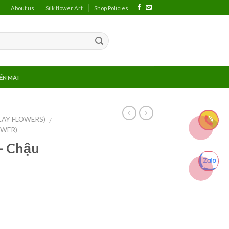
About us
Silk flower Art
Shop Policies
ẾN MÃI
LAY FLOWERS)
/
OWER)
- Chậu