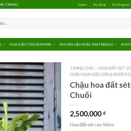
Home
My Shop
For Beginer
(MRS TRANG)
)
HOA GIẤY (TISSUE PAPER)
NGUYÊN LIỆU KHÁC (MATERIALS)
KHUY
TRANG CHỦ
HOA ĐẤT SÉT (C
/
CHẬU HOA SIZE LỚN (LAGER FL
Chậu hoa đất sét
Chuối
2,500,000
₫
Hoa đất sét cao 50cm