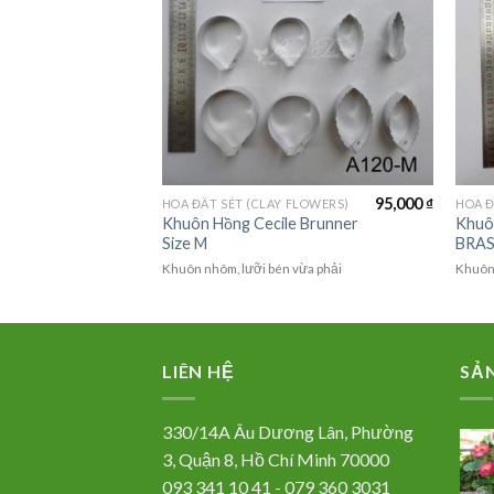
95,000
₫
CHẬU HOA SIZE TRUNG (MEDIUM FLOWER)
HOA ĐẤT SÉT (CLAY FLOWERS)
HOA Đ
Chậu cao 35cm
g
Khuôn Hồng Cecile Brunner
Khuô
Size M
BRAS
Khuôn nhôm, lưỡi bén vừa phải
Khuôn 
LIÊN HỆ
SẢ
330/14A Âu Dương Lân, Phường
3, Quận 8, Hồ Chí Minh 70000
093 341 10 41 - 079 360 3031