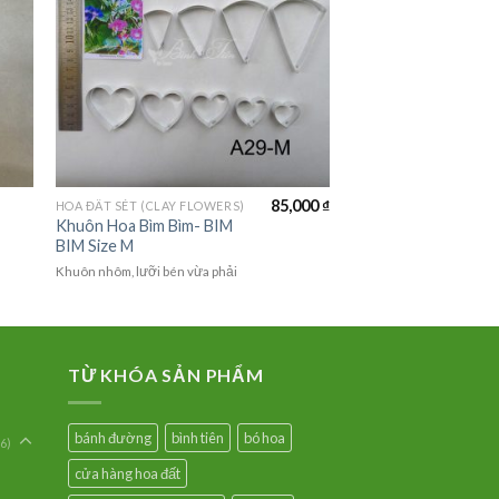
85,000
₫
HOA ĐẤT SÉT (CLAY FLOWERS)
Khuôn Hoa Bìm Bìm- BIM
BIM Size M
Khuôn nhôm, lưỡi bén vừa phải
TỪ KHÓA SẢN PHẨM
bánh đường
bình tiên
bó hoa
6)
cửa hàng hoa đất