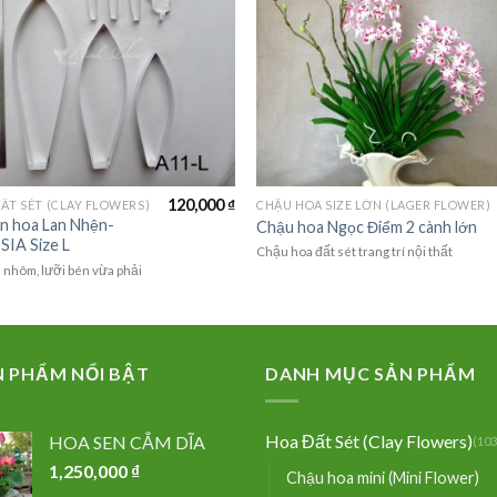
120,000
₫
ẤT SÉT (CLAY FLOWERS)
CHẬU HOA SIZE LỚN (LAGER FLOWER)
n hoa Lan Nhện-
Chậu hoa Ngọc Điểm 2 cành lớn
SIA Size L
Chậu hoa đất sét trang trí nội thất
nhôm, lưỡi bén vừa phải
N PHẨM NỔI BẬT
DANH MỤC SẢN PHẨM
Hoa Đất Sét (Clay Flowers)
HOA SEN CẮM DĨA
(103
1,250,000
₫
Chậu hoa mini (Mini Flower)