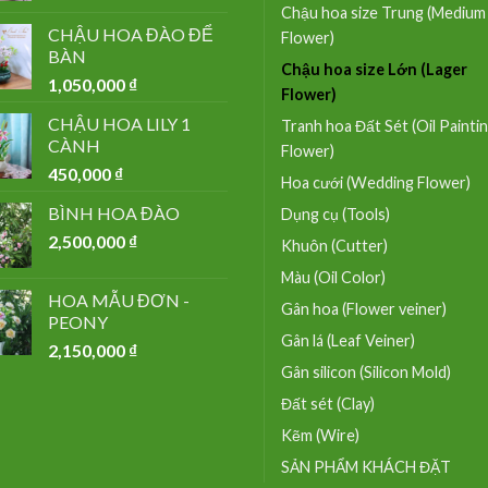
Chậu hoa size Trung (Medium
CHẬU HOA ĐÀO ĐỂ
Flower)
BÀN
Chậu hoa size Lớn (Lager
1,050,000
₫
Flower)
CHẬU HOA LILY 1
Tranh hoa Đất Sét (Oil Painti
CÀNH
Flower)
450,000
₫
Hoa cưới (Wedding Flower)
BÌNH HOA ĐÀO
Dụng cụ (Tools)
2,500,000
₫
Khuôn (Cutter)
Màu (Oil Color)
HOA MẪU ĐƠN -
Gân hoa (Flower veiner)
PEONY
Gân lá (Leaf Veiner)
2,150,000
₫
Gân silicon (Silicon Mold)
Đất sét (Clay)
Kẽm (Wire)
SẢN PHẨM KHÁCH ĐẶT