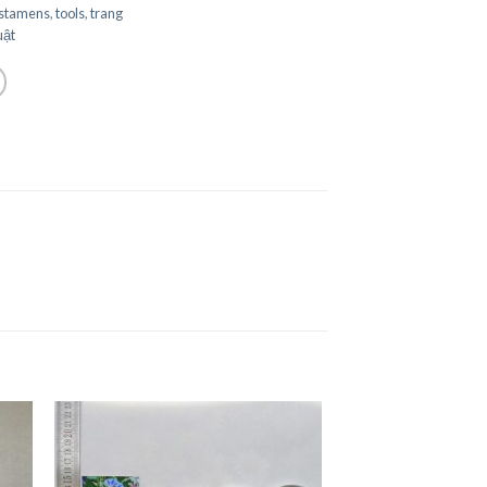
stamens
,
tools
,
trang
uật