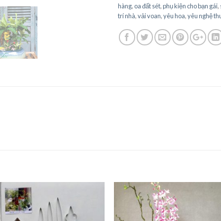
hàng
,
oa đất sét
,
phụ kiện cho bạn gái
,
trí nhà
,
vải voan
,
yêu hoa
,
yêu nghệ th