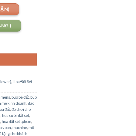
UẬN)
ANG )
G
Flower)
,
Hoa Đất Sét
stamens
,
búp bê đất
,
búp
 mê kinh doanh
,
đào
hoa đất
,
đồ chơi cho
u
,
hoa cưới đất sét
,
n
,
hoa đất sét tphcm
,
a voan
,
machine
,
mô
à tặng cho khách