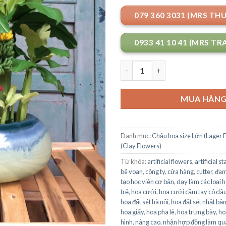
079 360 3031 (MRS TH
0933 41 10 41 (MRS TR
Số lượng
MUA HÀN
Danh mục:
Chậu hoa size Lớn (Lager 
(Clay Flowers)
Từ khóa:
artificial flowers
,
artificial 
bê voan
,
công ty
,
cửa hàng
,
cutter
,
đam
tạo học viên cơ bản
,
dạy làm các loại 
trẻ
,
hoa cưới
,
hoa cưới cầm tay cô dâ
hoa đất sét hà nội
,
hoa đất sét nhật bả
hoa giấy
,
hoa pha lê
,
hoa trưng bày
,
ho
hình
,
nâng cao
,
nhận hợp đồng làm qu