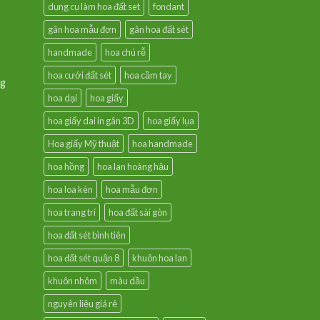
dụng cụ làm hoa đất set
fondant
gân hoa mẫu đơn
gân hoa đất sét
handmade
hoa chú rễ
hoa cưới đất sét
hoa cầm tay
ng
hoa dại
hoa giấy
hoa giấy dai in gân 3D
hoa giấy lụa
Hoa giấy Mỹ thuật
hoa handmade
hoa hồng
hoa lan hoàng hậu
hoa loa kèn
hoa mẫu đơn
hoa trang trí
hoa đất sài gòn
hoa đất sét bình tiên
hoa đất sét quận 8
khuôn hoa lan
khuôn nhôm
màu dầu
nguyên liệu giá rẻ