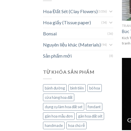
Hoa Đất Sét (Clay Flowers)
(1036)
Hoa giấy (Tissue paper)
(54)
Bức 
Bonsai
(36)
Kích 
tranh
Nguyên liệu khác (Materials)
(94)
Sản phẩm mới
(8)
TỪ KHÓA SẢN PHẨM
bánh đường
bình tiên
bó hoa
cửa hàng hoa đất
dụng cụ làm hoa đất set
fondant
gân hoa mẫu đơn
gân hoa đất sét
handmade
hoa chú rễ