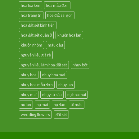
hoa loa kèn
hoa mẫu đơn
hoa trang trí
hoa đất sài gòn
hoa đất sét bình tiên
hoa đất sét quận 8
khuôn hoa lan
khuôn nhôm
màu dầu
nguyên liệu giá rẻ
nguyên liệu làm hoa đất sét
nhụy bột
nhụy hoa
nhụy hoa mai
nhụy hoa mẫu đơn
nhụy lan
nhụy mai
nhụy tú cầu
nụ hoa mai
nụ lan
nụ mai
nụ đào
tô màu
wedding flowers
đất sét