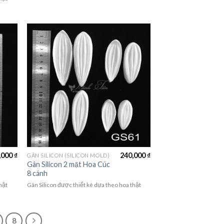
,000
₫
240,000
₫
GÂN SILICON (SILICON MOLD)
Gân Silicon 2 mặt Hoa Cúc
8 cánh
hật
Gân Silicon được thiết kê dựa theo hoa thật
8