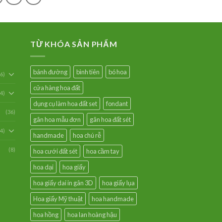
TỪ KHÓA SẢN PHẨM
bánh đường
bình tiên
bó hoa
6)
cửa hàng hoa đất
54)
dụng cụ làm hoa đất set
fondant
(36)
gân hoa mẫu đơn
gân hoa đất sét
94)
handmade
hoa chú rễ
(8)
hoa cưới đất sét
hoa cầm tay
hoa dại
hoa giấy
hoa giấy dai in gân 3D
hoa giấy lụa
Hoa giấy Mỹ thuật
hoa handmade
hoa hồng
hoa lan hoàng hậu