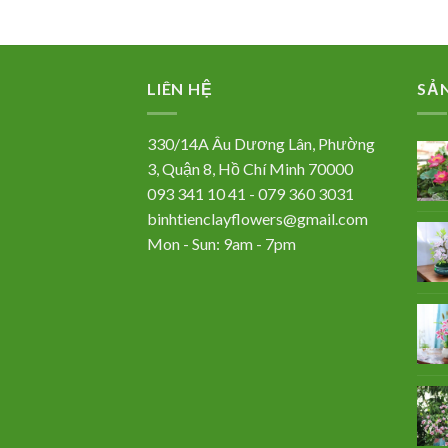
LIÊN HỆ
SẢ
330/14A Âu Dương Lân, Phường
3, Quận 8, Hồ Chí Minh 70000
093 341 10 41 - 079 360 3031
binhtienclayflowers@gmail.com
Mon - Sun: 9am - 7pm