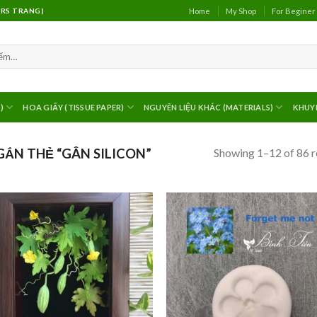
Home
My Shop
For Beginer
(MRS TRANG)
)
HOA GIẤY (TISSUE PAPER)
NGUYÊN LIỆU KHÁC (MATERIALS)
KHUY
Showing 1–12 of 86 r
ẮN THẺ “GÂN SILICON”