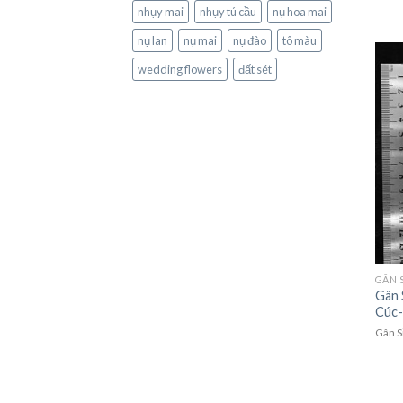
nhụy mai
nhụy tú cầu
nụ hoa mai
nụ lan
nụ mai
nụ đào
tô màu
wedding flowers
đất sét
GÂN 
Gân 
Cúc
Gân S