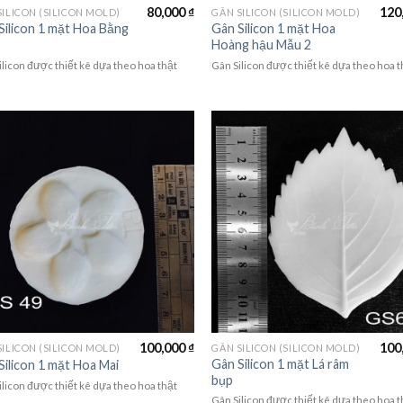
80,000
₫
120
SILICON (SILICON MOLD)
GÂN SILICON (SILICON MOLD)
Silicon 1 mặt Hoa Bằng
Gân Silicon 1 mặt Hoa
Hoàng hậu Mẫu 2
ilicon được thiết kê dựa theo hoa thật
Gân Silicon được thiết kê dựa theo hoa t
100,000
₫
100
SILICON (SILICON MOLD)
GÂN SILICON (SILICON MOLD)
Gân Silicon 1 mặt Lá râm
Silicon 1 mặt Hoa Mai
bụp
ilicon được thiết kê dựa theo hoa thật
Gân Silicon được thiết kê dựa theo hoa t