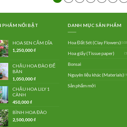
N PHẨM NỔI BẬT
DANH MỤC SẢN PHẨM
Hoa Đất Sét (Clay Flowers)
HOA SEN CẮM DĨA
(103
1,250,000
₫
Hoa giấy (Tissue paper)
(
Bonsai
CHẬU HOA ĐÀO ĐỂ
BÀN
Nguyên liệu khác (Materials)
(
1,050,000
₫
Sản phẩm mới
CHẬU HOA LILY 1
CÀNH
450,000
₫
BÌNH HOA ĐÀO
2,500,000
₫