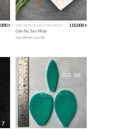
,000
₫
110,000
₫
GÂN SILICON (SILICON MOLD)
Gân Nụ Sao Nháy
Gân Silicon cao cấp