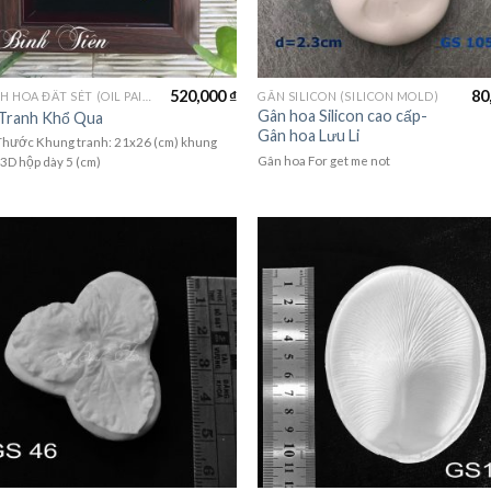
520,000
₫
80
TRANH HOA ĐẤT SÉT (OIL PAINTING FLOWER)
GÂN SILICON (SILICON MOLD)
Gân hoa Silicon cao cấp-
Tranh Khổ Qua
Gân hoa Lưu Li
Thước Khung tranh: 21x26 (cm) khung
Gân hoa For get me not
 3D hộp dày 5 (cm)