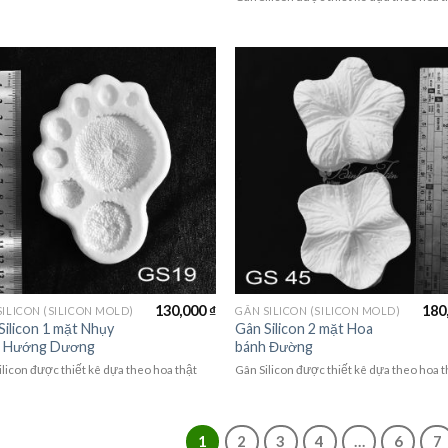
130,000
₫
180
SILICON (SILICON MOLD)
GÂN SILICON (SILICON MOLD)
Silicon 1 mặt Nhụy
Gân Silicon 2 mặt Hoa
- Hướng Dương
bánh Đường
ilicon được thiết kê dựa theo hoa thật
Gân Silicon được thiết kê dựa theo hoa t
1
2
3
4
…
6
7