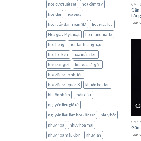
hoa cưới đất sét
hoa cầm tay
GÂN 
Gân 
hoa dại
hoa giấy
Lăng
Gân S
hoa giấy dai in gân 3D
hoa giấy lụa
Hoa giấy Mỹ thuật
hoa handmade
hoa hồng
hoa lan hoàng hậu
hoa loa kèn
hoa mẫu đơn
hoa trang trí
hoa đất sài gòn
hoa đất sét bình tiên
hoa đất sét quận 8
khuôn hoa lan
khuôn nhôm
màu dầu
nguyên liệu giá rẻ
nguyên liệu làm hoa đất sét
nhụy bột
GÂN 
nhụy hoa
nhụy hoa mai
Gân 
nhụy hoa mẫu đơn
nhụy lan
Gân S