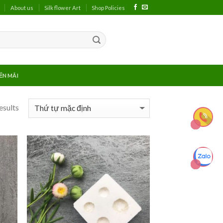
About us
Silk flower Art
Shop Policies
ẾN MÃI
esults