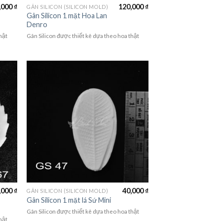
,000
₫
120,000
₫
GÂN SILICON (SILICON MOLD)
Gân Silicon 1 mặt Hoa Lan
Denro
hật
Gân Silicon được thiết kê dựa theo hoa thật
,000
₫
40,000
₫
GÂN SILICON (SILICON MOLD)
Gân Silicon 1 mặt lá Sứ Mini
Gân Silicon được thiết kê dựa theo hoa thật
hật