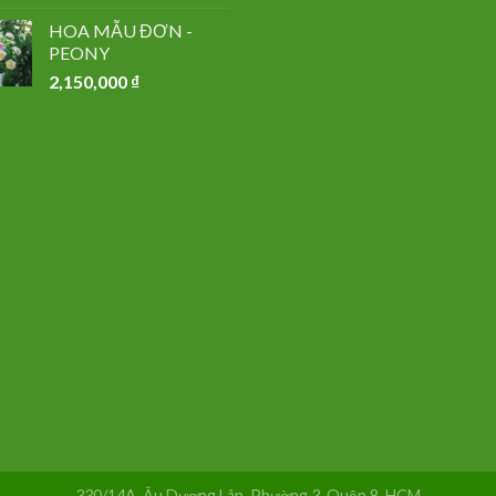
HOA MẪU ĐƠN -
PEONY
2,150,000
₫
330/14A, Âu Dương Lân, Phường 3, Quận 8, HCM