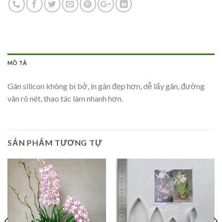
MÔ TẢ
Gân silicon không bị bở, in gân đẹp hơn, dễ lấy gân, đường
vân rõ nét, thao tác làm nhanh hơn.
SẢN PHẨM TƯƠNG TỰ