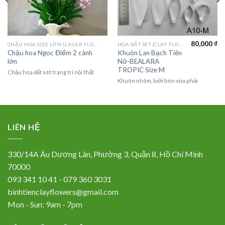
80,000
₫
CHẬU HOA SIZE LỚN (LAGER FLOWER)
HOA ĐẤT SÉT (CLAY FLOWERS)
Chậu hoa Ngọc Điểm 2 cành
Khuôn Lan Bạch Tiên
lớn
Nữ-BEALARA
TROPIC Size M
Chậu hoa đất sét trang trí nội thất
Khuôn nhôm, lưỡi bén vừa phải
LIÊN HỆ
330/14A Âu Dương Lân, Phường 3, Quận 8, Hồ Chí Minh
70000
093 341 10 41 - 079 360 3031
binhtienclayflowers@gmail.com
Mon - Sun: 9am - 7pm