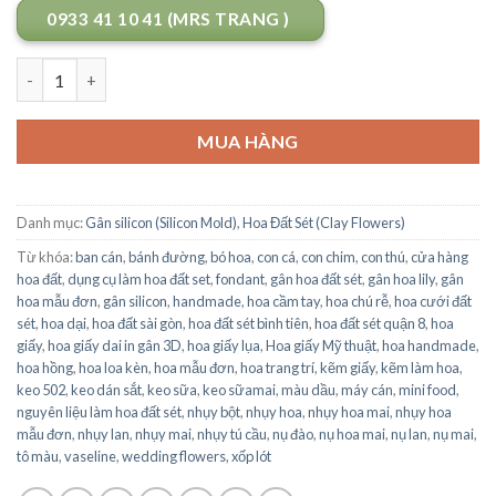
0933 41 10 41 (MRS TRANG )
Số lượng
MUA HÀNG
Danh mục:
Gân silicon (Silicon Mold)
,
Hoa Đất Sét (Clay Flowers)
Từ khóa:
ban cán
,
bánh đường
,
bó hoa
,
con cá
,
con chim
,
con thú
,
cửa hàng
hoa đất
,
dụng cụ làm hoa đất set
,
fondant
,
gân hoa đất sét
,
gân hoa lily
,
gân
hoa mẫu đơn
,
gân silicon
,
handmade
,
hoa cầm tay
,
hoa chú rễ
,
hoa cưới đất
sét
,
hoa dại
,
hoa đất sài gòn
,
hoa đất sét bình tiên
,
hoa đất sét quận 8
,
hoa
giấy
,
hoa giấy dai in gân 3D
,
hoa giấy lụa
,
Hoa giấy Mỹ thuật
,
hoa handmade
,
hoa hồng
,
hoa loa kèn
,
hoa mẫu đơn
,
hoa trang trí
,
kẽm giấy
,
kẽm làm hoa
,
keo 502
,
keo dán sắt
,
keo sữa
,
keo sữamai
,
màu dầu
,
máy cán
,
mini food
,
nguyên liệu làm hoa đất sét
,
nhụy bột
,
nhụy hoa
,
nhụy hoa mai
,
nhụy hoa
mẫu đơn
,
nhụy lan
,
nhụy mai
,
nhụy tú cầu
,
nụ đào
,
nụ hoa mai
,
nụ lan
,
nụ mai
,
tô màu
,
vaseline
,
wedding flowers
,
xốp lót