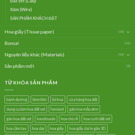
Đất sét (Clay)
Kẽm (Wire)
SẢN PHẨM KHÁCH ĐẶT
Hoa giấy (Tissue paper)
(54)
Bonsai
(36)
Nguyên liệu khác (Materials)
(94)
Sản phẩm mới
(8)
TỪ KHÓA SẢN PHẨM
bánh đường
bình tiên
bó hoa
cửa hàng hoa đất
dụng cụ làm hoa đất set
fondant
gân hoa mẫu đơn
gân hoa đất sét
handmade
hoa chú rễ
hoa cưới đất sét
hoa cầm tay
hoa dại
hoa giấy
hoa giấy dai in gân 3D