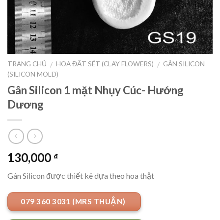
TRANG CHỦ
HOA ĐẤT SÉT (CLAY FLOWERS)
GÂN SILICON
/
/
(SILICON MOLD)
Gân Silicon 1 mặt Nhụy Cúc- Hướng
Dương
130,000
₫
Gân Silicon được thiết kê dựa theo hoa thật
079 360 3031 (MRS THUẬN)