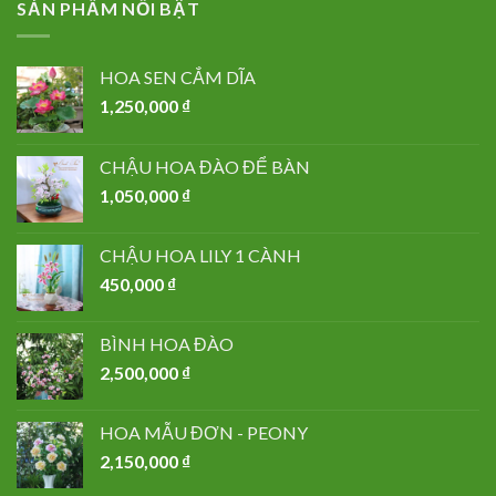
SẢN PHẨM NỔI BẬT
HOA SEN CẮM DĨA
1,250,000
₫
CHẬU HOA ĐÀO ĐỂ BÀN
1,050,000
₫
CHẬU HOA LILY 1 CÀNH
450,000
₫
BÌNH HOA ĐÀO
2,500,000
₫
HOA MẪU ĐƠN - PEONY
2,150,000
₫