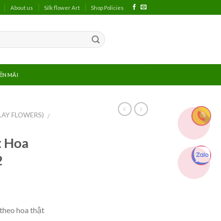
About us
Silk flower Art
Shop Policies
ẾN MÃI
LAY FLOWERS)
/
t Hoa
2
theo hoa thật