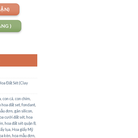
UẬN)
ANG )
G
Hoa Đất Sét (Clay
a
,
con cá
,
con chim
,
 hoa đất set
,
fondant
,
mẫu đơn
,
gân silicon
,
oa cưới đất sét
,
hoa
ên
,
hoa đất sét quận 8
,
iấy lụa
,
Hoa giấy Mỹ
oa kèn
,
hoa mẫu đơn
,