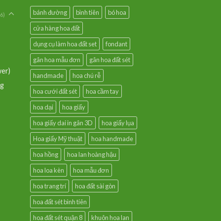
bánh đường
bình tiên
bó hoa
6)
cửa hàng hoa đất
dụng cụ làm hoa đất set
fondant
gân hoa mẫu đơn
gân hoa đất sét
wer)
handmade
hoa chú rễ
ng
hoa cưới đất sét
hoa cầm tay
hoa dại
hoa giấy
hoa giấy dai in gân 3D
hoa giấy lụa
Hoa giấy Mỹ thuật
hoa handmade
hoa hồng
hoa lan hoàng hậu
hoa loa kèn
hoa mẫu đơn
hoa trang trí
hoa đất sài gòn
hoa đất sét bình tiên
hoa đất sét quận 8
khuôn hoa lan