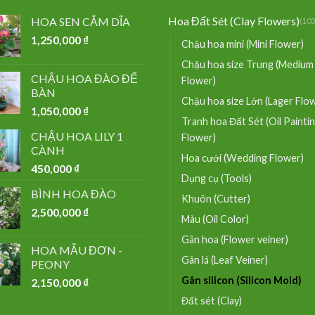
Hoa Đất Sét (Clay Flowers)
HOA SEN CẮM DĨA
(103
1,250,000
₫
Chậu hoa mini (Mini Flower)
Chậu hoa size Trung (Medium
CHẬU HOA ĐÀO ĐỂ
Flower)
BÀN
Chậu hoa size Lớn (Lager Flo
1,050,000
₫
Tranh hoa Đất Sét (Oil Painti
CHẬU HOA LILY 1
Flower)
CÀNH
Hoa cưới (Wedding Flower)
450,000
₫
Dụng cụ (Tools)
BÌNH HOA ĐÀO
Khuôn (Cutter)
2,500,000
₫
Màu (Oil Color)
Gân hoa (Flower veiner)
HOA MẪU ĐƠN -
Gân lá (Leaf Veiner)
PEONY
Gân silicon (Silicon Mold)
2,150,000
₫
Đất sét (Clay)