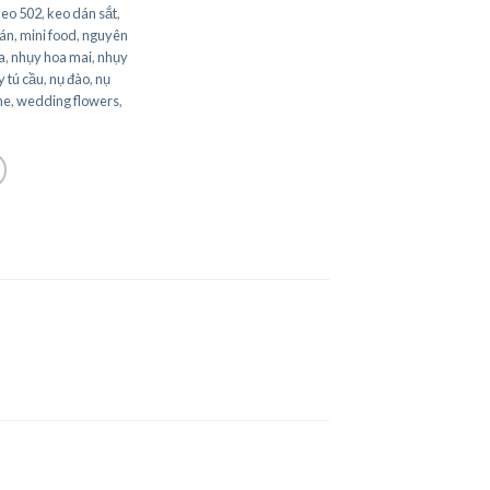
keo 502
,
keo dán sắt
,
án
,
mini food
,
nguyên
a
,
nhụy hoa mai
,
nhụy
 tú cầu
,
nụ đào
,
nụ
ne
,
wedding flowers
,