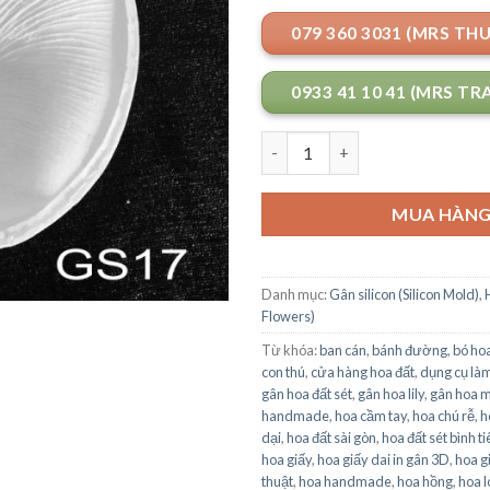
079 360 3031 (MRS TH
0933 41 10 41 (MRS TR
Số lượng
MUA HÀN
Danh mục:
Gân silicon (Silicon Mold)
,
Flowers)
Từ khóa:
ban cán
,
bánh đường
,
bó ho
con thú
,
cửa hàng hoa đất
,
dụng cụ làm
gân hoa đất sét
,
gân hoa lily
,
gân hoa 
handmade
,
hoa cầm tay
,
hoa chú rễ
,
h
dại
,
hoa đất sài gòn
,
hoa đất sét bình ti
hoa giấy
,
hoa giấy dai in gân 3D
,
hoa g
thuật
,
hoa handmade
,
hoa hồng
,
hoa l