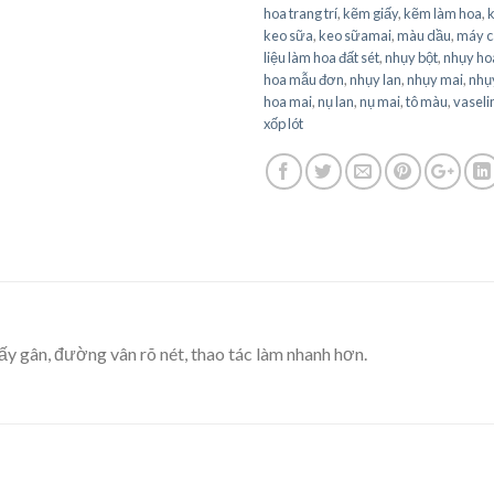
hoa trang trí
,
kẽm giấy
,
kẽm làm hoa
,
keo sữa
,
keo sữamai
,
màu dầu
,
máy c
liệu làm hoa đất sét
,
nhụy bột
,
nhụy ho
hoa mẫu đơn
,
nhụy lan
,
nhụy mai
,
nhụy
hoa mai
,
nụ lan
,
nụ mai
,
tô màu
,
vaseli
xốp lót
lấy gân, đường vân rõ nét, thao tác làm nhanh hơn.