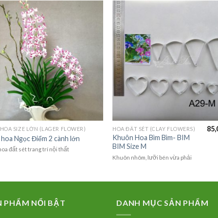
85,
HOA SIZE LỚN (LAGER FLOWER)
HOA ĐẤT SÉT (CLAY FLOWERS)
Khuôn Hoa Bìm Bìm- BIM
hoa Ngọc Điểm 2 cành lớn
BIM Size M
oa đất sét trang trí nội thất
Khuôn nhôm, lưỡi bén vừa phải
N PHẨM NỔI BẬT
DANH MỤC SẢN PHẨM