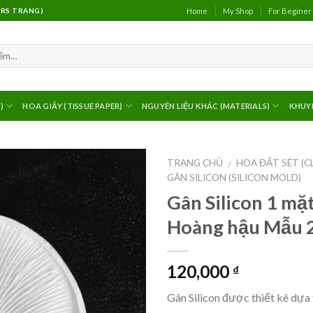
Home
My Shop
For Beginer
(MRS TRANG)
)
HOA GIẤY (TISSUE PAPER)
NGUYÊN LIỆU KHÁC (MATERIALS)
KHUY
TRANG CHỦ
HOA ĐẤT SÉT (C
/
GÂN SILICON (SILICON MOLD)
Gân Silicon 1 mặ
Hoàng hậu Mẫu 
120,000
₫
Gân Silicon được thiết kê dựa 