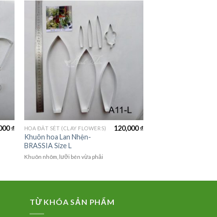
000
₫
120,000
₫
HOA ĐẤT SÉT (CLAY FLOWERS)
Khuôn hoa Lan Nhện-
BRASSIA Size L
Khuôn nhôm, lưỡi bén vừa phải
TỪ KHÓA SẢN PHẨM