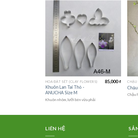
85,000
₫
85,000
₫
FLOWERS)
HOA ĐẤT SÉT (CLAY FLOWERS)
CHẬU 
 hướng-
Khuôn Lan Tai Thỏ -
Chậu 
M
ANUCHA Size M
Chậu h
vừa phải
Khuôn nhôm, lưỡi bén vừa phải
LIÊN HỆ
SẢ