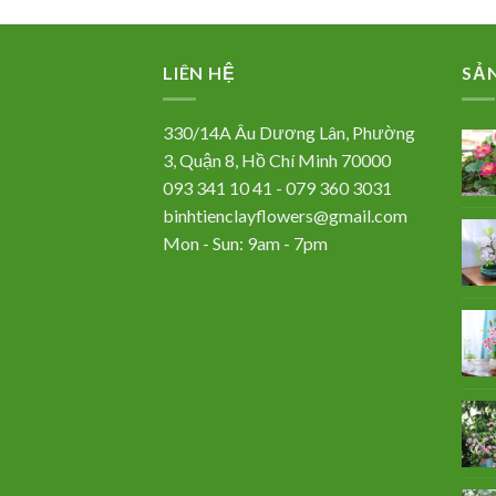
LIÊN HỆ
SẢ
330/14A Âu Dương Lân, Phường
3, Quận 8, Hồ Chí Minh 70000
093 341 10 41 - 079 360 3031
binhtienclayflowers@gmail.com
Mon - Sun: 9am - 7pm