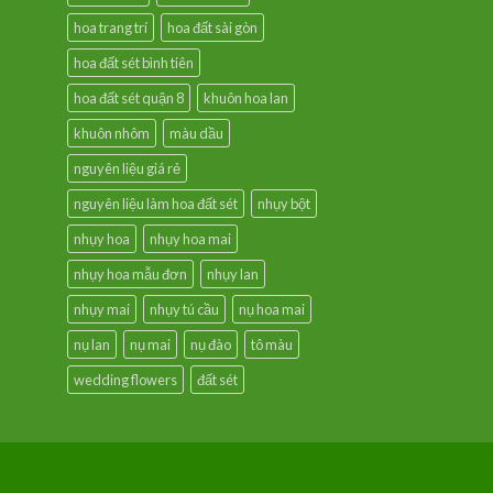
hoa trang trí
hoa đất sài gòn
hoa đất sét bình tiên
hoa đất sét quận 8
khuôn hoa lan
khuôn nhôm
màu dầu
nguyên liệu giá rẻ
nguyên liệu làm hoa đất sét
nhụy bột
nhụy hoa
nhụy hoa mai
nhụy hoa mẫu đơn
nhụy lan
nhụy mai
nhụy tú cầu
nụ hoa mai
nụ lan
nụ mai
nụ đào
tô màu
wedding flowers
đất sét