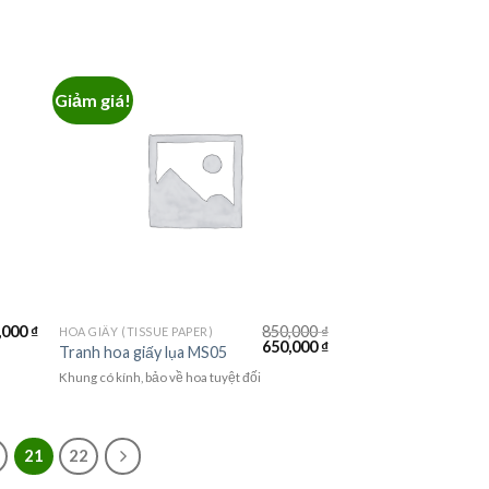
Giảm giá!
,000
₫
850,000
₫
HOA GIẤY (TISSUE PAPER)
650,000
₫
Tranh hoa giấy lụa MS05
Khung có kính, bảo về hoa tuyệt đối
21
22