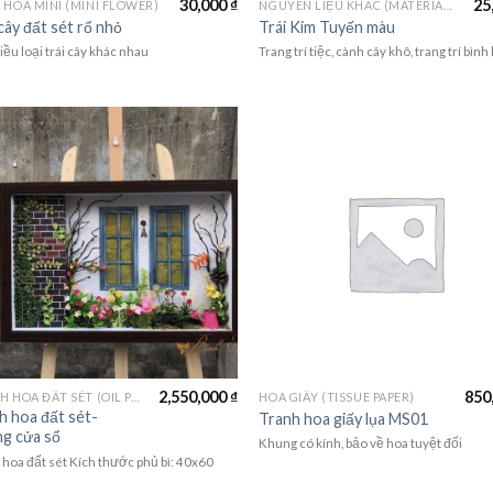
30,000
₫
25
 HOA MINI (MINI FLOWER)
NGUYÊN LIỆU KHÁC (MATERIALS)
cây đất sét rổ nhỏ
Trái Kim Tuyến màu
ều loại trái cây khác nhau
Trang trí tiệc, cành cây khô, trang trí bình
2,550,000
₫
850
TRANH HOA ĐẤT SÉT (OIL PAINTING FLOWER)
HOA GIẤY (TISSUE PAPER)
h hoa đất sét-
Tranh hoa giấy lụa MS01
g cửa sổ
Khung có kính, bảo về hoa tuyệt đối
 hoa đất sét Kích thước phủ bì: 40x60