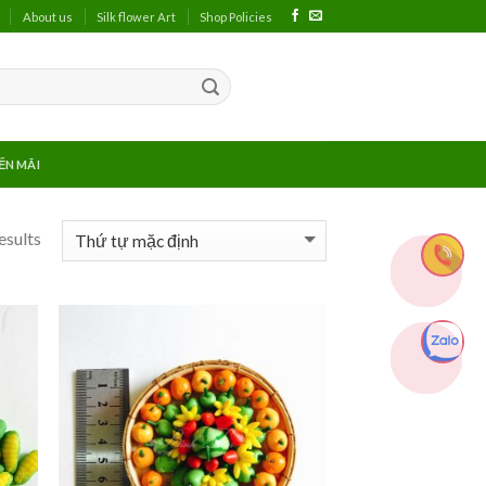
About us
Silk flower Art
Shop Policies
ẾN MÃI
esults