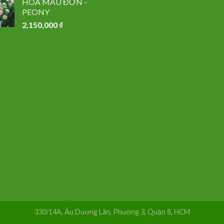
HOA MẪU ĐƠN -
PEONY
2,150,000
₫
330/14A, Âu Dương Lân, Phường 3, Quận 8, HCM