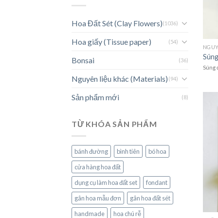
Hoa Đất Sét (Clay Flowers)
(1036)
Hoa giấy (Tissue paper)
(54)
Súng
Bonsai
(36)
Súng 
Nguyên liệu khác (Materials)
(94)
Sản phẩm mới
(8)
TỪ KHÓA SẢN PHẨM
bánh đường
bình tiên
bó hoa
cửa hàng hoa đất
dụng cụ làm hoa đất set
fondant
gân hoa mẫu đơn
gân hoa đất sét
handmade
hoa chú rễ