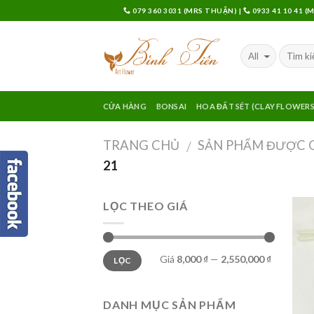
Skip
079 360 3031 (MRS THUẬN)
|
0933 41 10 41 
to
content
CỬA HÀNG
BONSAI
HOA ĐẤT SÉT (CLAY FLOWERS
TRANG CHỦ
SẢN PHẨM ĐƯỢC G
/
21
LỌC THEO GIÁ
Giá
8,000 ₫
—
2,550,000 ₫
LỌC
DANH MỤC SẢN PHẨM