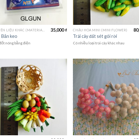
35,000
₫
80
NGUYÊN LIỆU KHÁC (MATERIALS)
CHẬU HOA MINI (MINI FLOWER)
 Bắn keo
Trái cây đất sét gói rời
đốt nóng bằng điện
Có nhiều loại trái cây khác nhau