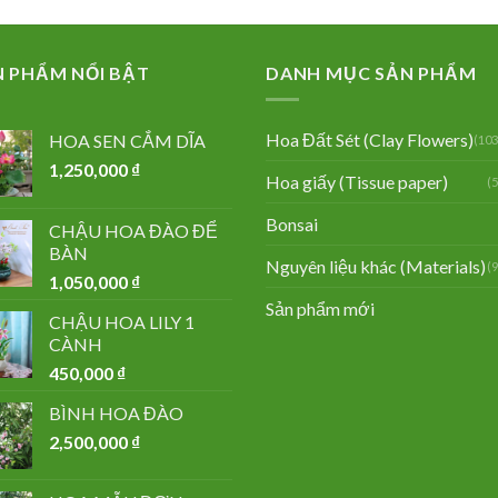
N PHẨM NỔI BẬT
DANH MỤC SẢN PHẨM
Hoa Đất Sét (Clay Flowers)
HOA SEN CẮM DĨA
(103
1,250,000
₫
Hoa giấy (Tissue paper)
(
Bonsai
CHẬU HOA ĐÀO ĐỂ
BÀN
Nguyên liệu khác (Materials)
(
1,050,000
₫
Sản phẩm mới
CHẬU HOA LILY 1
CÀNH
450,000
₫
BÌNH HOA ĐÀO
2,500,000
₫