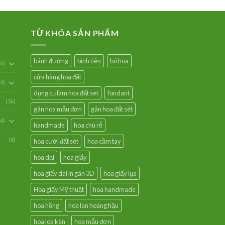
TỪ KHÓA SẢN PHẨM
bánh đường
bình tiên
bó hoa
6)
cửa hàng hoa đất
54)
dụng cụ làm hoa đất set
fondant
(36)
gân hoa mẫu đơn
gân hoa đất sét
94)
handmade
hoa chú rễ
(8)
hoa cưới đất sét
hoa cầm tay
hoa dại
hoa giấy
hoa giấy dai in gân 3D
hoa giấy lụa
Hoa giấy Mỹ thuật
hoa handmade
hoa hồng
hoa lan hoàng hậu
hoa loa kèn
hoa mẫu đơn