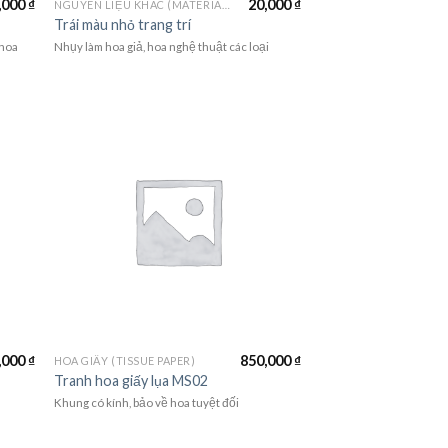
,000
₫
20,000
₫
NGUYÊN LIỆU KHÁC (MATERIALS)
Trái màu nhỏ trang trí
 hoa
Nhụy làm hoa giả, hoa nghệ thuật các loại
,000
₫
850,000
₫
HOA GIẤY (TISSUE PAPER)
Tranh hoa giấy lụa MS02
Khung có kính, bảo về hoa tuyệt đối