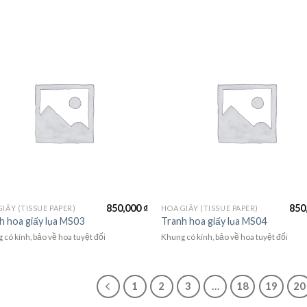
850,000
₫
850
IẤY (TISSUE PAPER)
HOA GIẤY (TISSUE PAPER)
h hoa giấy lụa MS03
Tranh hoa giấy lụa MS04
 có kính, bảo về hoa tuyệt đối
Khung có kính, bảo về hoa tuyệt đối
1
2
3
…
18
19
20