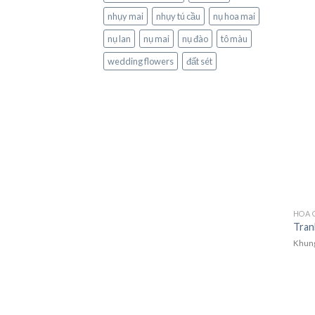
nhụy mai
nhụy tú cầu
nụ hoa mai
nụ lan
nụ mai
nụ đào
tô màu
wedding flowers
đất sét
HOA G
Tran
Khung