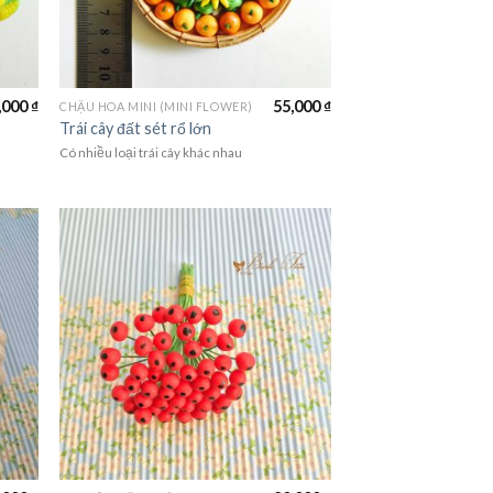
,000
₫
55,000
₫
CHẬU HOA MINI (MINI FLOWER)
Trái cây đất sét rổ lớn
Có nhiều loại trái cây khác nhau