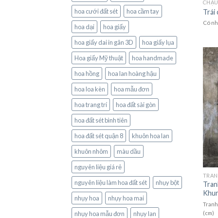
CHẬU
hoa cưới đất sét
hoa cầm tay
Trái 
Có nhi
hoa dại
hoa giấy
hoa giấy dai in gân 3D
hoa giấy lụa
Hoa giấy Mỹ thuật
hoa handmade
hoa hồng
hoa lan hoàng hậu
hoa loa kèn
hoa mẫu đơn
hoa trang trí
hoa đất sài gòn
hoa đất sét bình tiên
hoa đất sét quận 8
khuôn hoa lan
khuôn nhôm
màu dầu
nguyên liệu giá rẻ
nguyên liệu làm hoa đất sét
nhụy bột
Tran
Khun
nhụy hoa
nhụy hoa mai
Tranh
nhụy hoa mẫu đơn
nhụy lan
(cm)