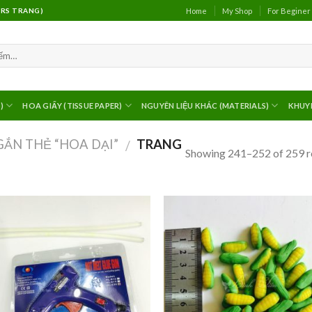
Home
My Shop
For Beginer
(MRS TRANG)
)
HOA GIẤY (TISSUE PAPER)
NGUYÊN LIỆU KHÁC (MATERIALS)
KHUY
ẮN THẺ “HOA DẠI”
TRANG
/
Showing 241–252 of 259 r